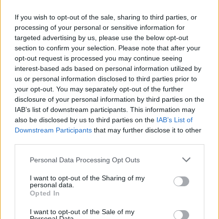
πυρετό
06/08/2026 - 15:33
ΟΙΚΟΝΟΜΙΑ
If you wish to opt-out of the sale, sharing to third parties, or
processing of your personal or sensitive information for
Στ. Παπασταύρου: Άμεσα αντιδιαβρωτικά έργα στη
targeted advertising by us, please use the below opt-out
Δυτική Αττική
section to confirm your selection. Please note that after your
opt-out request is processed you may continue seeing
06/08/2026 - 15:17
ΠΟΛΙΤΙΚΗ
interest-based ads based on personal information utilized by
Συνάλλαγμα: Το ευρώ υποχωρεί κατά 0,11%, στα
us or personal information disclosed to third parties prior to
1,1541 δολάρια
your opt-out. You may separately opt-out of the further
disclosure of your personal information by third parties on the
06/08/2026 - 14:59
ΟΙΚΟΝΟΜΙΑ
IAB’s list of downstream participants. This information may
ΟΛΕΣ ΟΙ ΕΙΔΗΣΕΙΣ
also be disclosed by us to third parties on the
IAB’s List of
Downstream Participants
that may further disclose it to other
third parties.
Personal Data Processing Opt Outs
I want to opt-out of the Sharing of my
personal data.
Opted In
I want to opt-out of the Sale of my
ΔΗΜΟΦΙΛΗ
Personal Data.