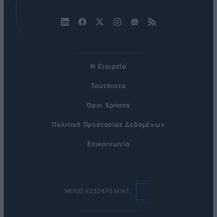
Η Εταιρεία
Ταυτότητα
Όροι Χρήσης
Πολιτική Προστασίας Δεδομένων
Επικοινωνία
ΜΕΛΟΣ #232470 Μ.Η.Τ.