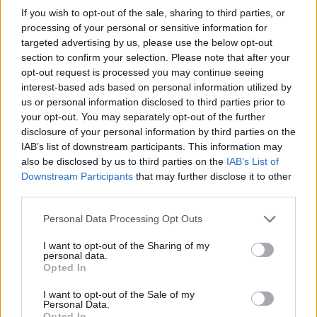
If you wish to opt-out of the sale, sharing to third parties, or
ΡΟΗ ΕΙΔΗΣΕΩΝ
processing of your personal or sensitive information for
targeted advertising by us, please use the below opt-out
section to confirm your selection. Please note that after your
Τ. Θεοδωρικάκος: “Στηρίζουμε την βιομηχανία για
opt-out request is processed you may continue seeing
μια οικονομία πιο ανταγωνιστική με καλύτερους
interest-based ads based on personal information utilized by
μισθούς”
us or personal information disclosed to third parties prior to
06/08/2026 - 13:46
ΠΟΛΙΤΙΚΗ
your opt-out. You may separately opt-out of the further
disclosure of your personal information by third parties on the
Χρηματιστήριο: Στις 2.628,25 μονάδες ο Γενικός
IAB’s list of downstream participants. This information may
Δείκτης Τιμών, με άνοδο 0,17%
also be disclosed by us to third parties on the
IAB’s List of
06/08/2026 - 13:17
ΟΙΚΟΝΟΜΙΑ
Downstream Participants
that may further disclose it to other
third parties.
Άνοιξε η πλατφόρμα για ενισχύσεις de minimis
ύψους 24,6 εκατ. ευρώ σε παραγωγούς
Personal Data Processing Opt Outs
06/08/2026 - 13:08
ΟΙΚΟΝΟΜΙΑ
I want to opt-out of the Sharing of my
personal data.
Χρηματοδότηση 8 εκατ. ευρώ σε 843 μέσα
Opted In
ενημέρωσης- Ξεκίνησε το πενταετές πρόγραμμα
ενίσχυσης του Τύπου
I want to opt-out of the Sale of my
Personal Data.
06/08/2026 - 13:05
ΕΠΙΧΕΙΡΗΣΕΙΣ
Opted In