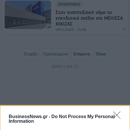
ΕΠΙΧΕΙΡΗΣΕΙΣ
Στον αναπτυξιακό νόμο το
επενδυτικό σχέδιο της ΜΕΛΙΣΣΑ
ΚΙΚΙΖΑΣ
04/11/2025 - 15:08
Έναρξη
Προηγούμενο
Επόμενο
Τέλος
Σελίδα 1 από 12
BusinessNews.gr -
Do Not Process My Personal
Information