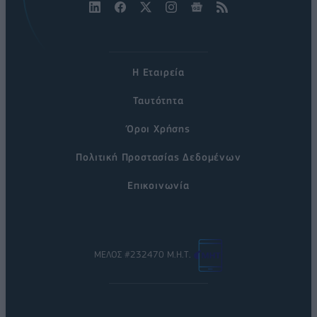
Η Εταιρεία
Ταυτότητα
Όροι Χρήσης
Πολιτική Προστασίας Δεδομένων
Επικοινωνία
ΜΕΛΟΣ #232470 Μ.Η.Τ.