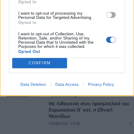
Opted In
I want to opt-out of processing my
Personal Data for Targeted Advertising.
Opted In
I want to opt-out of Collection, Use,
Retention, Sale, and/or Sharing of my
Personal Data that Is Unrelated with the
DIRECTION BUSINESS NETWORK
Purposes for which it was collected.
Opted Out
allstarbasket.gr
CONFIRM
Στο Κάνσας Στέιτ η Τζωάνα
Ταμπάκου (pic)
05/08/2026 - 20:44
Data Deletion
Data Access
Privacy Policy
allstarbasket.gr
Με Λιθουανία στον προημιτελικό του
Ευρωπαϊκού Β' κατ. η Εθνική
Νεανίδων
05/08/2026 - 19:58