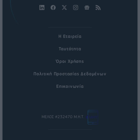
Η Εταιρεία
Ταυτότητα
Όροι Χρήσης
Πολιτική Προστασίας Δεδομένων
Επικοινωνία
ΜΕΛΟΣ #232470 Μ.Η.Τ.