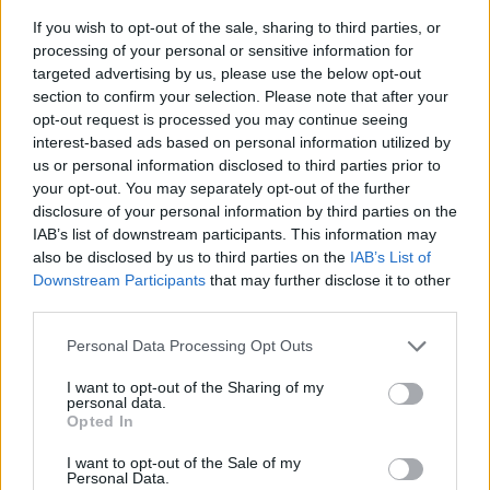
If you wish to opt-out of the sale, sharing to third parties, or
Η Vendora επεκτείνεται σε 27 χώρες της
processing of your personal or sensitive information for
Ευρωπαϊκή 'Ενωσης
targeted advertising by us, please use the below opt-out
05/08/2026 - 10:52
ΕΠΙΧΕΙΡΗΣΕΙΣ
section to confirm your selection. Please note that after your
opt-out request is processed you may continue seeing
SpaceX: Άλμα 92% στα έσοδα του α' τριμήνου στα
interest-based ads based on personal information utilized by
7,8 δισ. δολάρια
us or personal information disclosed to third parties prior to
your opt-out. You may separately opt-out of the further
05/08/2026 - 08:44
ΤΕΧΝΟΛΟΓΙΑ
disclosure of your personal information by third parties on the
Evergood: Άγγιξε τα 300 εκατ. ο τζίρος- Στα 10
IAB’s list of downstream participants. This information may
εκατ. ευρώ το τίμημα για το 60% του Jackaroo
also be disclosed by us to third parties on the
IAB’s List of
Downstream Participants
that may further disclose it to other
05/08/2026 - 12:50
ΕΠΙΧΕΙΡΗΣΕΙΣ
third parties.
Alpha Bank: Για πρώτη φορά το Αρχαίο Θέατρο
Επιδαύρου άνοιξε τις πύλες του σε όλους
Personal Data Processing Opt Outs
05/08/2026 - 12:41
ESG
I want to opt-out of the Sharing of my
personal data.
Παπουτσάνης: Καθαρά κέρδη 3,4 εκατ. ευρώ στο
Opted In
α΄ εξάμηνο – Στα 40,7 εκατ. ευρώ ο τζίρος
I want to opt-out of the Sale of my
05/08/2026 - 08:01
ΕΠΙΧΕΙΡΗΣΕΙΣ
Personal Data.