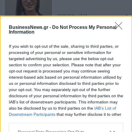
16/05/2025 - 13:27
BusinessNews.gr -
Do Not Process My Personal
Ο κίνδυνος της τριπλής
Information
υποτέλειας - Άρθρο του Α. Χ.
Παπανδρόπουλου
If you wish to opt-out of the sale, sharing to third parties, or
14/05/2025 - 13:58
processing of your personal or sensitive information for
targeted advertising by us, please use the below opt-out
section to confirm your selection. Please note that after your
Μυτιληναίος: Η ακριβή ενέργεια
opt-out request is processed you may continue seeing
απειλεί τη μεταλλουργία και το
interest-based ads based on personal information utilized by
σχέδιο ReArm Europe
us or personal information disclosed to third parties prior to
14/05/2025 - 07:56
your opt-out. You may separately opt-out of the further
disclosure of your personal information by third parties on the
Robin van Puyenbroeck (WTCA):
IAB’s list of downstream participants. This information may
Η Ελλάδα καλείται να
also be disclosed by us to third parties on the
IAB’s List of
αξιοποιήσει στρατηγικά το
Downstream Participants
that may further disclose it to other
γεωγραφικό και ιστορικό της
third parties.
πλεονέκτημα