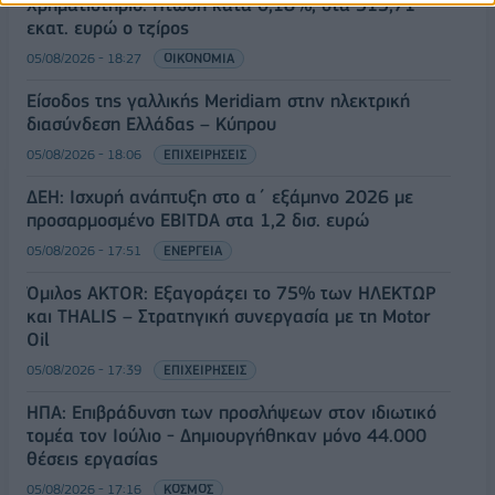
Χρηματιστήριο: Πτώση κατά 0,18%, στα 315,71
εκατ. ευρώ ο τζίρος
05/08/2026 - 18:27
ΟΙΚΟΝΟΜΙΑ
Είσοδος της γαλλικής Meridiam στην ηλεκτρική
διασύνδεση Ελλάδας – Κύπρου
05/08/2026 - 18:06
ΕΠΙΧΕΙΡΗΣΕΙΣ
ΔΕΗ: Ισχυρή ανάπτυξη στο α΄ εξάμηνο 2026 με
προσαρμοσμένο EBITDA στα 1,2 δισ. ευρώ
05/08/2026 - 17:51
ΕΝΕΡΓΕΙΑ
Όμιλος AKTOR: Εξαγοράζει το 75% των ΗΛΕΚΤΩΡ
και THALIS – Στρατηγική συνεργασία με τη Motor
Oil
05/08/2026 - 17:39
ΕΠΙΧΕΙΡΗΣΕΙΣ
ΗΠΑ: Επιβράδυνση των προσλήψεων στον ιδιωτικό
τομέα τον Ιούλιο - Δημιουργήθηκαν μόνο 44.000
θέσεις εργασίας
05/08/2026 - 17:16
ΚΟΣΜΟΣ