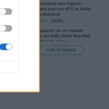
Νέο κύμα καύσωνα στην Ευρώπη –
Θερμοκρασίες άνω των 40°C σε Ιταλία,
Ισπανία και Βαλκάνια
07/08/2026 - 14:58
ΚΟΣΜΟΣ
Fourlis: Συμφωνία για την πώληση
συμμετοχής στο Sofia South Ring Mall
έναντι 49,35 εκατ. ευρώ
07/08/2026 - 14:39
ΕΠΙΧΕΙΡΗΣΕΙΣ
ΟΛΕΣ ΟΙ ΕΙΔΗΣΕΙΣ
ΥΠΠΟ: Επιχορηγήσεις 1.106.000 ευρώ για
την ενίσχυση των Πολυθεματικών
Φεστιβάλ σε όλη την Ελλάδα
07/08/2026 - 14:34
ΟΙΚΟΝΟΜΙΑ