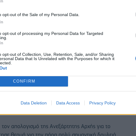
In
o opt-out of the Sale of my Personal Data.
In
to opt-out of processing my Personal Data for Targeted
ing.
In
o opt-out of Collection, Use, Retention, Sale, and/or Sharing
ersonal Data that Is Unrelated with the Purposes for which it
lected.
Out
CONFIRM
ντηση με τον απερχόμενο Συνήγορο του
νοδευόταν από την Αναπληρώτρια Συνήγορο,
Data Deletion
Data Access
Privacy Policy
υθύμιο Τσίγκα.
 τον απολογισμό της Ανεξάρτητης Αρχής για το
τησε θερμά για την πάρα πολύ σημαντική δουλειά