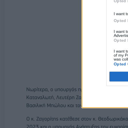
Opted 
I want t
Opted 
I want 
Advertis
Opted 
I want t
of my P
was col
Opted 
Νωρίτερα, ο υπουργός πραγματοποίησε συνά
Καταναλωτή, Λευτέρη Ζαγορίτη, ο οποίος συ
Βασιλική Μπώλου και τον Βοηθό Συνήγορο, Ε
Ο κ. Ζαγορίτης κατέθεσε στον κ. Θεοδωρικάκο
2023 και ο υπουργός Ανάπτυξης τον ευχαρίσ