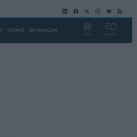
ΚΗ
ΚΟΣΜΟΣ
BN MAGAZINE
ΡΟΗ
ΜΕΝΟΥ