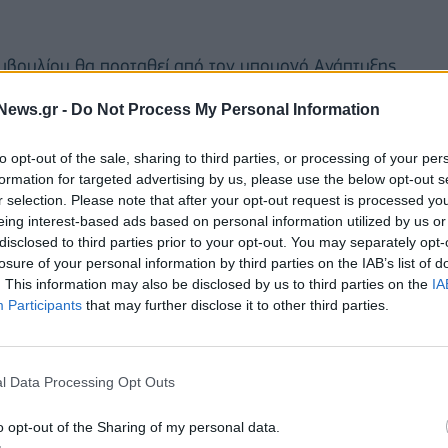
μβουλίου θα προταθεί από τον υπουργό Ανάπτυξης
News.gr -
Do Not Process My Personal Information
 τοποθέτησή του ενώπιον των μελών της Επιτροπής
to opt-out of the sale, sharing to third parties, or processing of your per
ρατινάκη, στην εμπειρία της από άλλα καίρια πόστα
formation for targeted advertising by us, please use the below opt-out s
 για την κρίσιμη θέση της Συνηγόρου του
r selection. Please note that after your opt-out request is processed y
eing interest-based ads based on personal information utilized by us or
disclosed to third parties prior to your opt-out. You may separately opt-
losure of your personal information by third parties on the IAB’s list of
ικάκος
τόνισε ότι το υπουργείο Ανάπτυξης όπως και
. This information may also be disclosed by us to third parties on the
IA
νάμεις τις Ανεξάρτητες Αρχές, όπως το έχει πράξει
Participants
that may further disclose it to other third parties.
ποία ενισχύει με την έγκριση 50 νέων προσλήψεων.
αναλωτή, καθώς αποκτά ιδιαίτερο ρόλο. Μίλησε για
του Συνηγόρου του Καταναλωτή και ικανοποίησης
l Data Processing Opt Outs
υποδομών που έχει στην διάθεσή του.
o opt-out of the Sharing of my personal data.