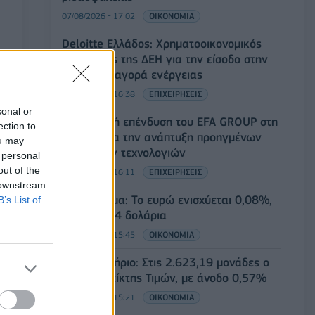
07/08/2026 - 17:02
ΟΙΚΟΝΟΜΙΑ
Deloitte Ελλάδος: Χρηματοοικονομικός
σύμβουλος της ΔΕΗ για την είσοδο στην
πολωνική αγορά ενέργειας
07/08/2026 - 16:38
ΕΠΙΧΕΙΡΗΣΕΙΣ
sonal or
Στρατηγική επένδυση του EFA GROUP στη
ection to
Fractal για την ανάπτυξη προηγμένων
ou may
αμυντικών τεχνολογιών
 personal
out of the
07/08/2026 - 16:11
ΕΠΙΧΕΙΡΗΣΕΙΣ
 downstream
Συνάλλαγμα: Το ευρώ ενισχύεται 0,08%,
B’s List of
στα 1,1534 δολάρια
07/08/2026 - 15:45
ΟΙΚΟΝΟΜΙΑ
Χρηματιστήριο: Στις 2.623,19 μονάδες ο
Γενικός Δείκτης Τιμών, με άνοδο 0,57%
07/08/2026 - 15:21
ΟΙΚΟΝΟΜΙΑ