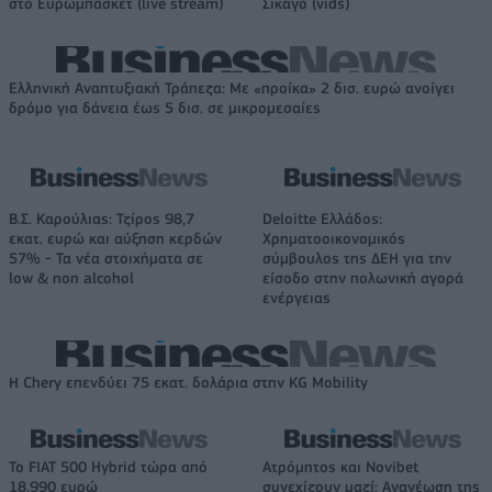
στο Ευρωμπάσκετ (live stream)
Σικάγο (vids)
Ελληνική Αναπτυξιακή Τράπεζα: Με «προίκα» 2 δισ. ευρώ ανοίγει
δρόμο για δάνεια έως 5 δισ. σε μικρομεσαίες
Β.Σ. Καρούλιας: Τζίρος 98,7
Deloitte Ελλάδος:
εκατ. ευρώ και αύξηση κερδών
Χρηματοοικονομικός
57% - Τα νέα στοιχήματα σε
σύμβουλος της ΔΕΗ για την
low & non alcohol
είσοδο στην πολωνική αγορά
ενέργειας
Η Chery επενδύει 75 εκατ. δολάρια στην KG Mobility
Το FIAT 500 Hybrid τώρα από
Ατρόμητος και Novibet
18.990 ευρώ
συνεχίζουν μαζί: Ανανέωση της