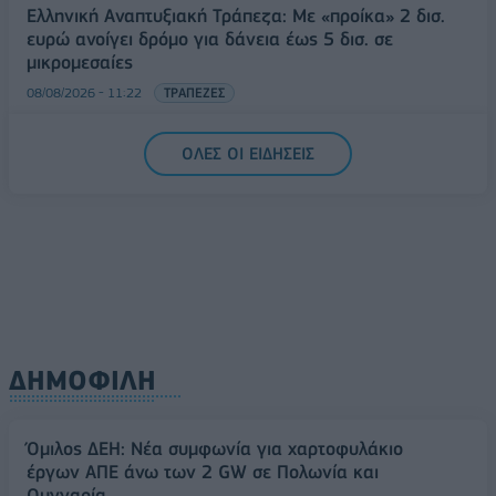
Ελληνική Αναπτυξιακή Τράπεζα: Με «προίκα» 2 δισ.
ευρώ ανοίγει δρόμο για δάνεια έως 5 δισ. σε
μικρομεσαίες
08/08/2026 - 11:22
ΤΡΑΠΕΖΕΣ
5G παντού, 6G στον ορίζοντα: Πού βρίσκεται η
ΟΛΕΣ ΟΙ ΕΙΔΗΣΕΙΣ
Ελλάδα στη μεγάλη τεχνολογική μετάβαση
08/08/2026 - 10:54
ΤΕΧΝΟΛΟΓΙΑ
ΔΗΜΟΦΙΛΗ
Όμιλος ΔΕΗ: Νέα συμφωνία για χαρτοφυλάκιο
έργων ΑΠΕ άνω των 2 GW σε Πολωνία και
Ουγγαρία