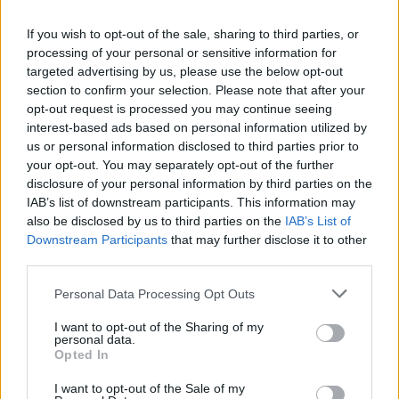
If you wish to opt-out of the sale, sharing to third parties, or
processing of your personal or sensitive information for
Sunlight Group: Η Sabine
targeted advertising by us, please use the below opt-out
Bendiek νέο μέλος στο
section to confirm your selection. Please note that after your
Διοικητικό Συμβούλιο
opt-out request is processed you may continue seeing
Ο Βασίλης Μασσέλος στο
interest-based ads based on personal information utilized by
19/07/2024 - 11:20
νέο Διοικητικό Συμβούλιο
us or personal information disclosed to third parties prior to
της EURATEX
your opt-out. You may separately opt-out of the further
18/07/2024 - 12:03
disclosure of your personal information by third parties on the
IAB’s list of downstream participants. This information may
also be disclosed by us to third parties on the
IAB’s List of
Downstream Participants
that may further disclose it to other
third parties.
Personal Data Processing Opt Outs
I want to opt-out of the Sharing of my
personal data.
Opted In
I want to opt-out of the Sale of my