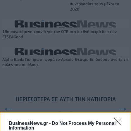
συνεργασίας τους μέχρι το
2028
18η συνεχόμενη χρονιά για τον ΟΤΕ στη διεθνή σειρά δεικτών
FTSE4Good
Alpha Bank: Για πρώτη φορά το Αρχαίο Θέατρο Επιδαύρου άνοιξε τις
πύλες του σε όλους
ΠΕΡΙΣΣΌΤΕΡΑ ΣΕ ΑΥΤΉ ΤΗΝ ΚΑΤΗΓΟΡΊΑ
BusinessNews.gr -
Do Not Process My Personal
Information