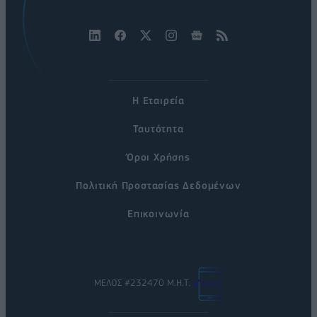
Η Εταιρεία
Ταυτότητα
Όροι Χρήσης
Πολιτική Προστασίας Δεδομένων
Επικοινωνία
ΜΕΛΟΣ #232470 Μ.Η.Τ.