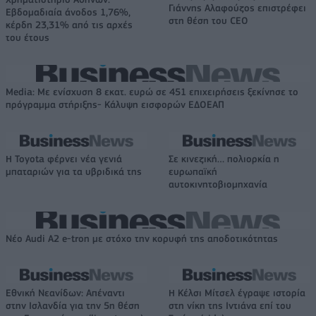
Γιάννης Αλαφούζος επιστρέφει
Εβδομαδιαία άνοδος 1,76%,
στη θέση του CEO
κέρδη 23,31% από τις αρχές
του έτους
Media: Με ενίσχυση 8 εκατ. ευρώ σε 451 επιχειρήσεις ξεκίνησε το
πρόγραμμα στήριξης- Κάλυψη εισφορών ΕΔΟΕΑΠ
Η Toyota φέρνει νέα γενιά
Σε κινεζική… πολιορκία η
μπαταριών για τα υβριδικά της
ευρωπαϊκή
αυτοκινητοβιομηχανία
Νέο Audi A2 e-tron με στόχο την κορυφή της αποδοτικότητας
Εθνική Νεανίδων: Απέναντι
Η Κέλσι Μίτσελ έγραψε ιστορία
στην Ισλανδία για την 5η θέση
στη νίκη της Ιντιάνα επί του