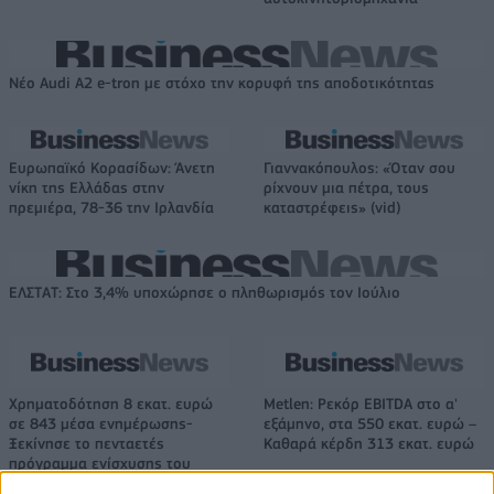
Νέο Audi A2 e-tron με στόχο την κορυφή της αποδοτικότητας
Ευρωπαϊκό Κορασίδων: Άνετη
Γιαννακόπουλος: «Όταν σου
νίκη της Ελλάδας στην
ρίχνουν μια πέτρα, τους
πρεμιέρα, 78-36 την Ιρλανδία
καταστρέφεις» (vid)
ΕΛΣΤΑΤ: Στο 3,4% υποχώρησε ο πληθωρισμός τον Ιούλιο
Χρηματοδότηση 8 εκατ. ευρώ
Metlen: Ρεκόρ EBITDA στο α'
σε 843 μέσα ενημέρωσης-
εξάμηνο, στα 550 εκατ. ευρώ –
Ξεκίνησε το πενταετές
Καθαρά κέρδη 313 εκατ. ευρώ
πρόγραμμα ενίσχυσης του
Τύπου