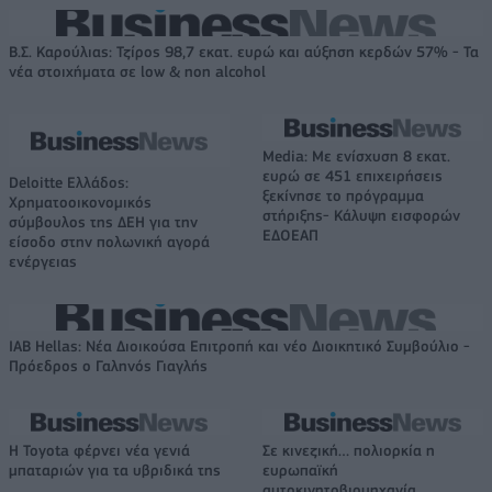
Β.Σ. Καρούλιας: Τζίρος 98,7 εκατ. ευρώ και αύξηση κερδών 57% - Τα
νέα στοιχήματα σε low & non alcohol
Media: Με ενίσχυση 8 εκατ.
ευρώ σε 451 επιχειρήσεις
Deloitte Ελλάδος:
ξεκίνησε το πρόγραμμα
Χρηματοοικονομικός
στήριξης- Κάλυψη εισφορών
σύμβουλος της ΔΕΗ για την
ΕΔΟΕΑΠ
είσοδο στην πολωνική αγορά
ενέργειας
IAB Hellas: Νέα Διοικούσα Επιτροπή και νέο Διοικητικό Συμβούλιο -
Πρόεδρος ο Γαληνός Γιαγλής
Η Toyota φέρνει νέα γενιά
Σε κινεζική… πολιορκία η
μπαταριών για τα υβριδικά της
ευρωπαϊκή
αυτοκινητοβιομηχανία