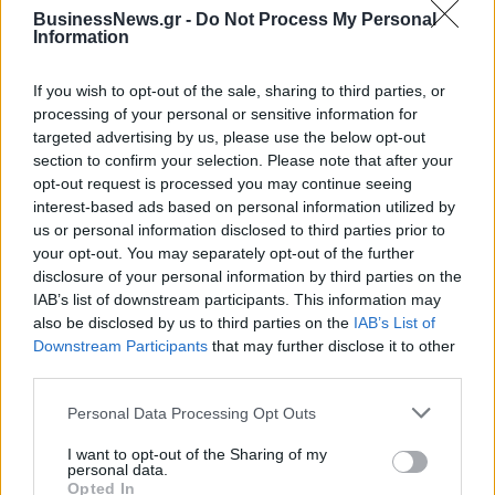
BusinessNews.gr -
Do Not Process My Personal
Information
Η Chery επενδύει 75 εκατ. δολάρια στην KG Mobility
If you wish to opt-out of the sale, sharing to third parties, or
processing of your personal or sensitive information for
targeted advertising by us, please use the below opt-out
Το FIAT 500 Hybrid τώρα από
Ατρόμητος και Novibet
section to confirm your selection. Please note that after your
18.990 ευρώ
συνεχίζουν μαζί: Ανανέωση της
opt-out request is processed you may continue seeing
συνεργασίας τους μέχρι το
interest-based ads based on personal information utilized by
2028
us or personal information disclosed to third parties prior to
your opt-out. You may separately opt-out of the further
disclosure of your personal information by third parties on the
IAB’s list of downstream participants. This information may
18η συνεχόμενη χρονιά για τον ΟΤΕ στη διεθνή σειρά δεικτών
also be disclosed by us to third parties on the
IAB’s List of
FTSE4Good
Downstream Participants
that may further disclose it to other
third parties.
Alpha Bank: Για πρώτη φορά το Αρχαίο Θέατρο Επιδαύρου άνοιξε τις
Personal Data Processing Opt Outs
πύλες του σε όλους
I want to opt-out of the Sharing of my
personal data.
Opted In