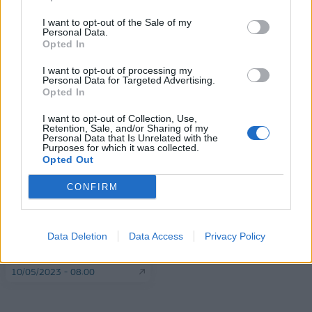
I want to opt-out of the Sale of my
Personal Data.
ΠΕΡΙΣΣΌΤΕΡΑ ΣΕ ΑΥΤΉ ΤΗΝ ΚΑΤΗΓΟΡΊΑ
Opted In
I want to opt-out of processing my
Personal Data for Targeted Advertising.
Opted In
I want to opt-out of Collection, Use,
Retention, Sale, and/or Sharing of my
Personal Data that Is Unrelated with the
Purposes for which it was collected.
Opted Out
METRO AEBE: Πωλήσεις
Η Αχίλλεια Κοντού στον
CONFIRM
1,5 δισ. το 2022,
ΟΠΑΠ
επενδύσεις 250 εκατ. την
10/05/2023 - 16:02
ερχόμενη τριετία και
1.147 κενές θέσεις
Data Deletion
Data Access
Privacy Policy
εργασίας
10/05/2023 - 08:00