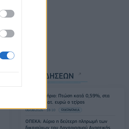
ΡΟΗ ΕΙΔΗΣΕΩΝ
Χρηματιστήριο: Πτώση κατά 0,59%, στα
320,42 εκατ. ευρώ ο τζίρος
06/08/2026 - 18:10
ΟΙΚΟΝΟΜΙΑ
ΟΠΕΚΑ: Αύριο η δεύτερη πληρωμή των
δικαιούχων του Λογαριασμού Αγροτικής