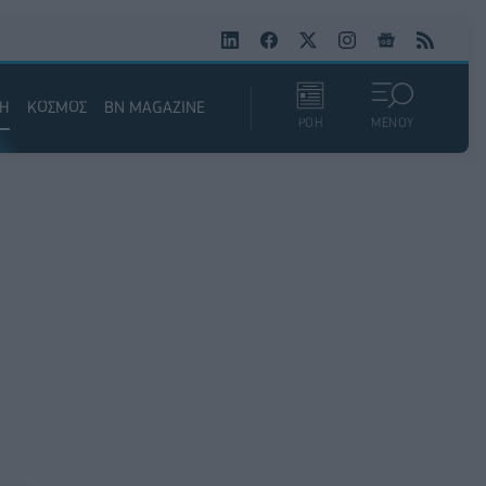
ΚΗ
ΚΟΣΜΟΣ
BN MAGAZINE
ΡΟΗ
ΜΕΝΟΥ