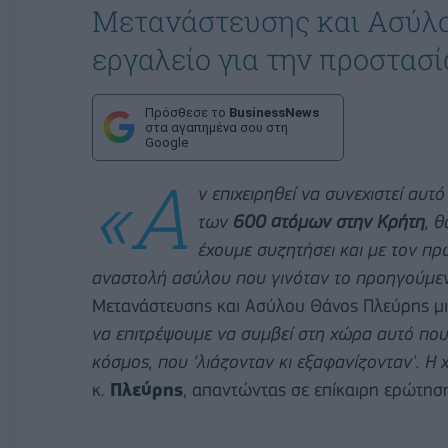
Μετανάστευσης και Ασύλο
εργαλείο για την προστασ
Πρόσθεσε το
BusinessNews
στα αγαπημένα σου στη
Google
«Α
ν επιχειρηθεί να συνεχιστεί αυ
των
600 ατόμων στην Κρήτη
, 
έχουμε συζητήσει και με τον π
αναστολή ασύλου που γινόταν το προηγούμε
Μετανάστευσης και Ασύλου Θάνος Πλεύρης μι
να επιτρέψουμε να συμβεί στη χώρα αυτό πο
κόσμος, που ‘λιάζονταν κι εξαφανίζονταν'. Η
κ.
Πλεύρης
, απαντώντας σε επίκαιρη ερώτησ