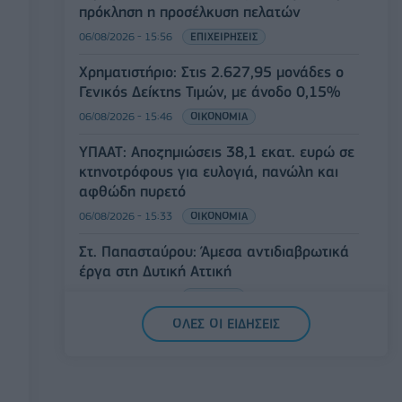
πρόκληση η προσέλκυση πελατών
06/08/2026 - 15:56
ΕΠΙΧΕΙΡΗΣΕΙΣ
Χρηματιστήριο: Στις 2.627,95 μονάδες ο
Γενικός Δείκτης Τιμών, με άνοδο 0,15%
06/08/2026 - 15:46
ΟΙΚΟΝΟΜΙΑ
ΥΠΑΑΤ: Αποζημιώσεις 38,1 εκατ. ευρώ σε
κτηνοτρόφους για ευλογιά, πανώλη και
αφθώδη πυρετό
06/08/2026 - 15:33
ΟΙΚΟΝΟΜΙΑ
Στ. Παπασταύρου: Άμεσα αντιδιαβρωτικά
έργα στη Δυτική Αττική
06/08/2026 - 15:17
ΠΟΛΙΤΙΚΗ
ΟΛΕΣ ΟΙ ΕΙΔΗΣΕΙΣ
Συνάλλαγμα: Το ευρώ υποχωρεί κατά
0,11%, στα 1,1541 δολάρια
06/08/2026 - 14:59
ΟΙΚΟΝΟΜΙΑ