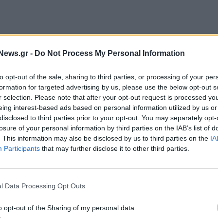
News.gr -
Do Not Process My Personal Information
to opt-out of the sale, sharing to third parties, or processing of your per
formation for targeted advertising by us, please use the below opt-out s
r selection. Please note that after your opt-out request is processed y
eing interest-based ads based on personal information utilized by us or
disclosed to third parties prior to your opt-out. You may separately opt-
losure of your personal information by third parties on the IAB’s list of
. This information may also be disclosed by us to third parties on the
IA
ανάστευσης και Ασύλου, αποτελούν αναγκαίο
Participants
that may further disclose it to other third parties.
νωνιών.
«Και στα Χανιά και στο Ηράκλειο οι δομές θα
υτό είναι η προστασία των τοπικών κοινωνιών. 'Ατομα
σει αν έχουν χαρακτηριστικά πρόσφυγα ή μετανάστη,
l Data Processing Opt Outs
ς Πλεύρης και τόνισε:
«Τους Έλληνες πολίτες θα τους
o opt-out of the Sharing of my personal data.
ο Ευρωπαϊκό Σύμφωνο για τη Μετανάστευση και το