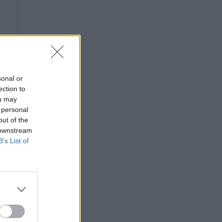
sonal or
ection to
ou may
 personal
out of the
 downstream
B’s List of