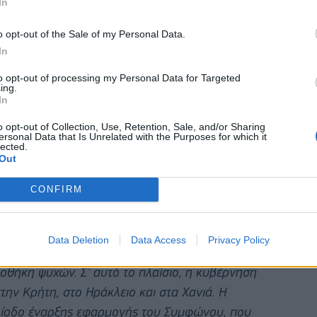
In
ου. «
Έχεις πιθανότητα να πάρεις άσυλο; Ανοιχτή
 Κλειστή δομή. Σε δώδεκα εβδομάδες εξέταση
o opt-out of the Sale of my Personal Data.
In
to opt-out of processing my Personal Data for Targeted
ς
είπε ότι οι αριθμοί των προσφύγων και των
ing.
ώνουν τη διαρκή αύξηση των ξεριζωμένων
In
κών συγκρούσεων και ιμπεριαλιστικών
o opt-out of Collection, Use, Retention, Sale, and/or Sharing
ersonal Data that Is Unrelated with the Purposes for which it
ώρα με ευθύνη της κυβέρνησης της ΝΔ και των
lected.
 τον ρόλο της ΑμερικανοΝΑΤΟϊκής βάσης της
Out
CONFIRM
νησης - ΕΕ, με βάση το "Σύμφωνο για τη
εριορίζει την αύξηση των προσφύγων και των
Data Deletion
Data Access
Privacy Policy
γκλωβισμό τους, στη μετατροπή των θαλασσών μας
οθήκη ψυχών. Σ' αυτό το πλαίσιο, η κυβέρνηση
ην Κρήτη, στο Ηράκλειο και στα Χανιά. Η
περίοδο έναρξης εφαρμογής του Συμφώνου, που