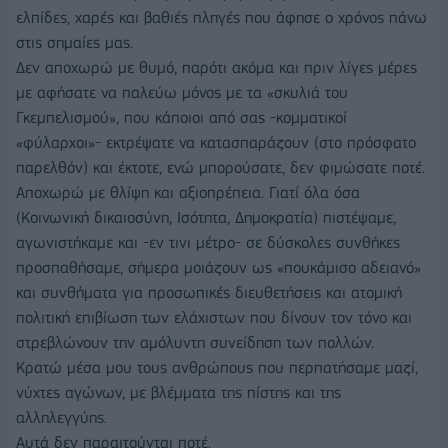
ελπίδες, χαρές και βαθιές πληγές που άφησε ο χρόνος πάνω
στις σημαίες μας.
Δεν αποχωρώ με θυμό, παρότι ακόμα και πριν λίγες μέρες
με αφήσατε να παλεύω μόνος με τα «σκυλιά του
Γκεμπελισμού», που κάποιοι από σας -κομματικοί
«φύλαρχοι»- εκτρέψατε να κατασπαράζουν (στο πρόσφατο
παρελθόν) και έκτοτε, ενώ μπορούσατε, δεν φιμώσατε ποτέ.
Αποχωρώ με θλίψη και αξιοπρέπεια. Γιατί όλα όσα
(Κοινωνική δικαιοσύνη, Ισότητα, Δημοκρατία) πιστέψαμε,
αγωνιστήκαμε και -εν τινι μέτρο- σε δύσκολες συνθήκες
προσπαθήσαμε, σήμερα μοιάζουν ως «πουκάμισο αδειανό»
και συνθήματα για προσωπικές διευθετήσεις και ατομική
πολιτική επιβίωση των ελάχιστων που δίνουν τον τόνο και
στρεβλώνουν την αμόλυντη συνείδηση των πολλών.
Κρατώ μέσα μου τους ανθρώπους που περπατήσαμε μαζί,
νύχτες αγώνων, με βλέμματα της πίστης και της
αλληλεγγύης.
Αυτά δεν παραιτούνται ποτέ.