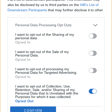
also be disclosed by us to third parties on the
IAB’s List of
Mundo Deportivo για
Εθνική Κορασίδων: Απέναντι
Παναθηναϊκό: «Μια πεντάδα
στη Δανία για το 2/2 στο
Downstream Participants
that may further disclose it to other
που σπέρνει τον φόβο στην
Ευρωμπάσκετ (live stream)
third parties.
Ευρώπη»
Personal Data Processing Opt Outs
I want to opt-out of the Sharing of my
personal data.
Ελληνική Αναπτυξιακή Τράπεζα: Με «προίκα» 2 δισ. ευρώ ανοίγει
Opted In
δρόμο για δάνεια έως 5 δισ. σε μικρομεσαίες
I want to opt-out of the Sale of my
Personal Data.
Opted In
Β.Σ. Καρούλιας: Τζίρος 98,7
Deloitte Ελλάδος:
I want to opt-out of processing my
εκατ. ευρώ και αύξηση κερδών
Χρηματοοικονομικός
Personal Data for Targeted Advertising.
Opted In
57% - Τα νέα στοιχήματα σε
σύμβουλος της ΔΕΗ για την
low & non alcohol
είσοδο στην πολωνική αγορά
ενέργειας
I want to opt-out of Collection, Use,
Retention, Sale, and/or Sharing of my
Personal Data that Is Unrelated with the
Purposes for which it was collected.
Opted Out
Η Chery επενδύει 75 εκατ. δολάρια στην KG Mobility
CONFIRM