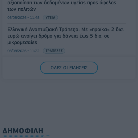
αξιοποίηση των δεδομένων υγείας προς όφελος
των πολιτών
08/08/2026 - 11:48
ΥΓΕΙΑ
Ελληνική Αναπτυξιακή Τράπεζα: Με «προίκα» 2 δισ.
ευρώ ανοίγει δρόμο για δάνεια έως 5 δισ. σε
μικρομεσαίες
08/08/2026 - 11:22
ΤΡΑΠΕΖΕΣ
5G παντού, 6G στον ορίζοντα: Πού βρίσκεται η
ΟΛΕΣ ΟΙ ΕΙΔΗΣΕΙΣ
Ελλάδα στη μεγάλη τεχνολογική μετάβαση
08/08/2026 - 10:54
ΤΕΧΝΟΛΟΓΙΑ
ΔΗΜΟΦΙΛΗ