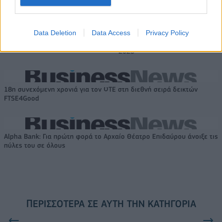
Το FIAT 500 Hybrid τώρα από
Ατρόμητος και Novibet
Data Deletion
Data Access
Privacy Policy
18.990 ευρώ
συνεχίζουν μαζί: Ανανέωση της
συνεργασίας τους μέχρι το
2028
18η συνεχόμενη χρονιά για τον ΟΤΕ στη διεθνή σειρά δεικτών
FTSE4Good
Alpha Bank: Για πρώτη φορά το Αρχαίο Θέατρο Επιδαύρου άνοιξε τις
πύλες του σε όλους
ΠΕΡΙΣΣΌΤΕΡΑ ΣΕ ΑΥΤΉ ΤΗΝ ΚΑΤΗΓΟΡΊΑ