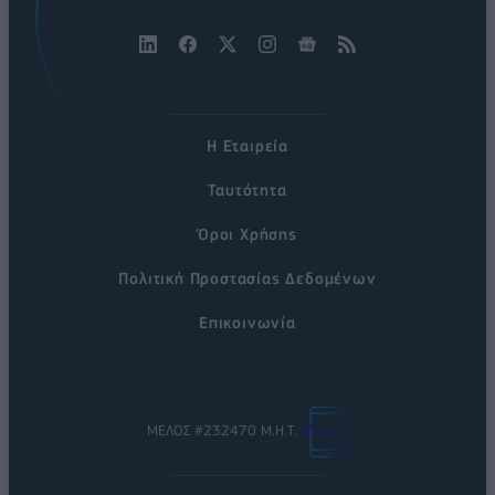
Η Εταιρεία
Ταυτότητα
Όροι Χρήσης
Πολιτική Προστασίας Δεδομένων
Επικοινωνία
ΜΕΛΟΣ #232470 Μ.Η.Τ.