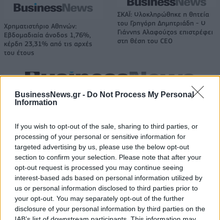
ΣΚΑΪ: Ολοκληρώθηκε η θητεία
του Γρηγόρη Δημητριάδη - Ο
Χρηματιστήριο Αθηνών:
Γιάννης Αλαφούζος επιστρέφει
Εβδομαδιαία άνοδος 1,76%,
στη θέση του CEO
κέρδη 23,31% από τις αρχές
του έτους
Media: Με ενίσχυση 8 εκατ. ευρώ σε 451 επιχειρήσεις ξεκίνησε το
BusinessNews.gr -
Do Not Process My Personal
πρόγραμμα στήριξης- Κάλυψη εισφορών ΕΔΟΕΑΠ
Information
If you wish to opt-out of the sale, sharing to third parties, or
processing of your personal or sensitive information for
Η Toyota φέρνει νέα γενιά
Σε κινεζική… πολιορκία η
μπαταριών για τα υβριδικά της
ευρωπαϊκή
targeted advertising by us, please use the below opt-out
αυτοκινητοβιομηχανία
section to confirm your selection. Please note that after your
opt-out request is processed you may continue seeing
interest-based ads based on personal information utilized by
us or personal information disclosed to third parties prior to
Νέο Audi A2 e-tron με στόχο την κορυφή της αποδοτικότητας
your opt-out. You may separately opt-out of the further
disclosure of your personal information by third parties on the
IAB’s list of downstream participants. This information may