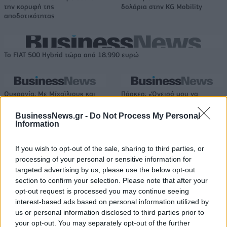
την κορυφή της
δολάρια στην KG Mobility
αποδοτικότητας
Το FIAT 500 Hybrid τώρα από 18.990 ευρώ
Ουκρανία: Με Μίχαϊλιουκ και
Πάρκερ: «Όνειρό μου να
Λεν κόντρα στην Ελλάδα
κατακτήσω το ΝΒΑ Europe με τη
Βιλερμπάν» - Η διευκρινιστική
BusinessNews.gr -
Do Not Process My Personal
ανάρτηση που έκανε
Information
If you wish to opt-out of the sale, sharing to third parties, or
processing of your personal or sensitive information for
HELLENiQ ENERGY: Κέρδη 393 εκατ. ευρώ στο α' εξάμηνο – Στα 734
εκατ. ευρώ τα EBITDA
targeted advertising by us, please use the below opt-out
section to confirm your selection. Please note that after your
opt-out request is processed you may continue seeing
interest-based ads based on personal information utilized by
us or personal information disclosed to third parties prior to
Viohalco: Αυξημένος κατά 14%
ΥΠΕΘΟΟ: Νέες επενδύσεις 1
your opt-out. You may separately opt-out of the further