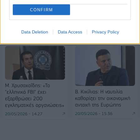
CONFIRM
ΠΕΡΙΣΣΌΤΕΡΑ ΣΕ ΑΥΤΉ ΤΗΝ ΚΑΤΗΓΟΡΊΑ
Data Deletion
Data Access
Privacy Policy
M. Χρυσοχοΐδης: «Το
Β. Κικίλιας: Η ναυτιλία
"ελληνικό FBI" έχει
καθορίζει την οικονομική
εξαρθρώσει 200
αντοχή της Ευρώπης
εγκληματικές οργανώσεις»
20/05/2026 - 15:36
20/05/2026 - 14:27