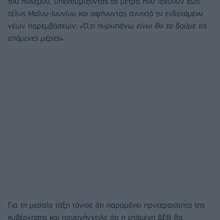
του πολέμου, υπενθυμίζοντας τα μέτρα που ισχύουν έως
τέλος Μαΐου-Ιουνίου και αφήνοντας ανοιχτό το ενδεχόμενο
νέων παρεμβάσεων:
«Ό,τι παραπάνω είναι θα το δούμε τις
επόμενες μέρες».
Για τη μεσαία τάξη τόνισε ότι παραμένει προτεραιότητα της
κυβέρνησης και προανήγγειλε ότι η επόμενη ΔΕΘ θα