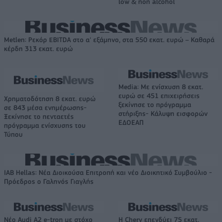
low & non alcohol
Metlen: Ρεκόρ EBITDA στο α' εξάμηνο, στα 550 εκατ. ευρώ – Καθαρά
κέρδη 313 εκατ. ευρώ
Media: Με ενίσχυση 8 εκατ.
ευρώ σε 451 επιχειρήσεις
Χρηματοδότηση 8 εκατ. ευρώ
ξεκίνησε το πρόγραμμα
σε 843 μέσα ενημέρωσης-
στήριξης- Κάλυψη εισφορών
Ξεκίνησε το πενταετές
ΕΔΟΕΑΠ
πρόγραμμα ενίσχυσης του
Τύπου
IAB Hellas: Νέα Διοικούσα Επιτροπή και νέο Διοικητικό Συμβούλιο -
Πρόεδρος ο Γαληνός Γιαγλής
Νέο Audi A2 e-tron με στόχο
Η Chery επενδύει 75 εκατ.