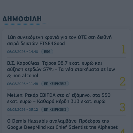
ΔΗΜΟΦΙΛΗ
18η συνεχόμενη χρονιά για τον ΟΤΕ στη διεθνή
σειρά δεικτών FTSE4Good
06/08/2026 - 14:40
ESG
Β.Σ. Καρούλιας: Τζίρος 98,7 εκατ. ευρώ και
αύξηση κερδών 57% - Τα νέα στοιχήματα σε low
& non alcohol
06/08/2026 - 11:48
ΕΠΙΧΕΙΡΗΣΕΙΣ
Metlen: Ρεκόρ EBITDA στο α' εξάμηνο, στα 550
εκατ. ευρώ – Καθαρά κέρδη 313 εκατ. ευρώ
06/08/2026 - 09:12
ΕΠΙΧΕΙΡΗΣΕΙΣ
Ο Demis Hassabis αναλαμβάνει Πρόεδρος της
Google DeepMind και Chief Scientist της Alphabet