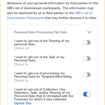
ο τζίρος στο α' εξάμηνο, στα 4,3
δισ. ευρώ ως το 2028 για την
disclosure of your personal information by third parties on the
δισ. ευρώ – Στα 446 εκατ. ευρώ
Ενέργεια
IAB’s list of downstream participants. This information may
τα EBITDA
also be disclosed by us to third parties on the
IAB’s List of
Downstream Participants
that may further disclose it to other
third parties.
Η συμφωνία Arval-Athlon αναδιαμορφώνει την αγορά leasing
Personal Data Processing Opt Outs
I want to opt-out of the Sharing of my
personal data.
VW: Η δύσκολη εξίσωση της
18η συνεχόμενη χρονιά για τον
Opted In
αναδιάρθρωσης
ΟΤΕ στη διεθνή σειρά δεικτών
FTSE4Good
I want to opt-out of the Sale of my
Personal Data.
Opted In
Alpha Bank: Για πρώτη φορά το Αρχαίο Θέατρο Επιδαύρου άνοιξε τις
I want to opt-out of processing my
Personal Data for Targeted Advertising.
πύλες του σε όλους
Opted In
I want to opt-out of Collection, Use,
Retention, Sale, and/or Sharing of my
ESG Report 2025: Πώς η ΑΒ Βασιλόπουλος μετατρέπει τη
Personal Data that Is Unrelated with the
βιωσιμότητα σε καθημερινή πράξη
Purposes for which it was collected.
Opted Out