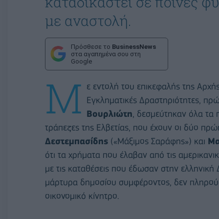
καταδικαστεί σε ποινές φ
με αναστολή.
Πρόσθεσε το
BusinessNews
στα αγαπημένα σου στη
Google
Μ
ε εντολή του επικεφαλής της Αρχ
Εγκληματικές Δραστηριότητες, πρ
Βουρλιώτη
, δεσμεύτηκαν όλα τα 
τράπεζες της Ελβετίας, που έχουν οι δύο πρ
Δεστεμπασίδης
(«Μάξιμος Σαράφης») και
Μα
ότι τα χρήματα που έλαβαν από τις αμερικανικ
με τις καταθέσεις που έδωσαν στην ελληνική 
μάρτυρα δημοσίου συμφέροντος, δεν πληρούσ
οικονομικό κίνητρο.