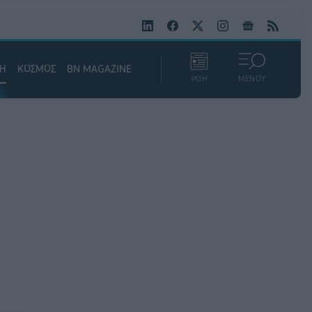
ΚΗ
ΚΟΣΜΟΣ
BN MAGAZINE
ΡΟΗ
ΜΕΝΟΥ