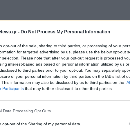
News.gr -
Do Not Process My Personal Information
to opt-out of the sale, sharing to third parties, or processing of your per
formation for targeted advertising by us, please use the below opt-out s
r selection. Please note that after your opt-out request is processed y
eing interest-based ads based on personal information utilized by us or
disclosed to third parties prior to your opt-out. You may separately opt-
losure of your personal information by third parties on the IAB’s list of
. This information may also be disclosed by us to third parties on the
IA
 το διάστημα δικάζονται σε δεύτερο βαθμό για
Participants
that may further disclose it to other third parties.
το βαθμό έχουν καταδικαστεί σε ποινές φυλάκισης
l Data Processing Opt Outs
 ελληνικές και ελβετικές τράπεζες και με βάση αυτή
o opt-out of the Sharing of my personal data.
οί, θυρίδες, μετοχές, ακίνητα, κ.λπ.), των δύο