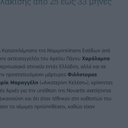
υλάκισης από 25 έως 33 μήνες
ής Καταπολέμησης της Νομιμοποίησης Εσόδων από
ώην αντεισαγγελέα του Αρείου Πάγου
Χαράλαμπο
περιουσιακά στοιχεία εντός Ελλάδος, αλλά και σε
ώην προστατευόμενοι μάρτυρες
Φιλήστορας
ρία Μαραγγέλη
(«Αικατερίνη Κελέση»), κρίνοντας
ές Αρχές για την υπόθεση της Novartis σχετίζονται
Δικαιοσύνη και ότι όταν τέθηκαν στο καθεστώς του
αν τις νόμιμες προϋποθέσεις, καθώς είχαν