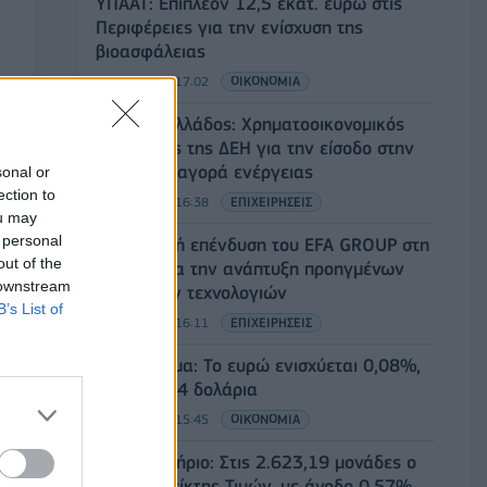
ΥΠΑΑΤ: Επιπλέον 12,5 εκατ. ευρώ στις
Περιφέρειες για την ενίσχυση της
βιοασφάλειας
07/08/2026 - 17:02
ΟΙΚΟΝΟΜΙΑ
Deloitte Ελλάδος: Χρηματοοικονομικός
σύμβουλος της ΔΕΗ για την είσοδο στην
πολωνική αγορά ενέργειας
sonal or
ection to
07/08/2026 - 16:38
ΕΠΙΧΕΙΡΗΣΕΙΣ
ou may
 personal
Στρατηγική επένδυση του EFA GROUP στη
out of the
Fractal για την ανάπτυξη προηγμένων
 downstream
αμυντικών τεχνολογιών
B’s List of
07/08/2026 - 16:11
ΕΠΙΧΕΙΡΗΣΕΙΣ
Συνάλλαγμα: Το ευρώ ενισχύεται 0,08%,
στα 1,1534 δολάρια
07/08/2026 - 15:45
ΟΙΚΟΝΟΜΙΑ
Χρηματιστήριο: Στις 2.623,19 μονάδες ο
Γενικός Δείκτης Τιμών, με άνοδο 0,57%