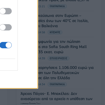
07/08/2026 - 15:21
ΟΙΚΟΝΟΜΙΑ
Νέο κύμα καύσωνα στην Ευρώπη –
Θερμοκρασίες άνω των 40°C σε Ιταλία,
Ισπανία και Βαλκάνια
07/08/2026 - 14:58
ΚΟΣΜΟΣ
Fourlis: Συμφωνία για την πώληση
συμμετοχής στο Sofia South Ring Mall
έναντι 49,35 εκατ. ευρώ
07/08/2026 - 14:39
ΕΠΙΧΕΙΡΗΣΕΙΣ
ΥΠΠΟ: Επιχορηγήσεις 1.106.000 ευρώ για
την ενίσχυση των Πολυθεματικών
Φεστιβάλ σε όλη την Ελλάδα
07/08/2026 - 14:34
ΟΙΚΟΝΟΜΙΑ
Άρειος Πάγος- Ε. Μπακέλας: Δεν
ανασύρεται από το αρχείο η υπόθεση των
υποκλοπών