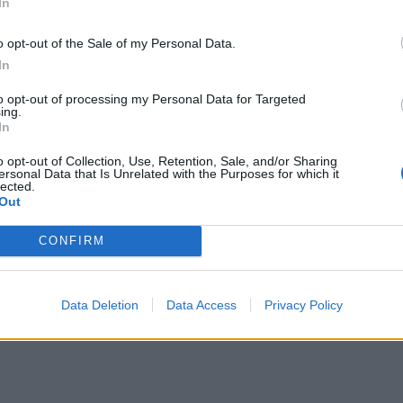
In
ρινά δεσμευμένα.
o opt-out of the Sale of my Personal Data.
οτεί νέα ποινική έρευνα για τους δύο
In
 οποίο διαβιβάστηκε στην Εισαγγελία Πρωτοδικών
to opt-out of processing my Personal Data for Targeted
να για το κακούργημα της νομιμοποίησης εσόδων
ing.
In
ύρου χρήματος ) σε βάρος των δύο πρώην
θέσεις των οποίων είχαν εμπλακεί στην υπόθεση
o opt-out of Collection, Use, Retention, Sale, and/or Sharing
ersonal Data that Is Unrelated with the Purposes for which it
lected.
Out
CONFIRM
Data Deletion
Data Access
Privacy Policy