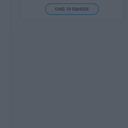
07/08/2026 - 14:11
ΕΛΛΑΔΑ
ΟΛΕΣ ΟΙ ΕΙΔΗΣΕΙΣ
Σαουδική Αραβία, Τουρκία και Πακιστάν
υπογράφουν κοινή αμυντική συμφωνία
07/08/2026 - 13:47
ΚΟΣΜΟΣ