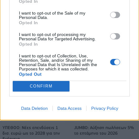
Opted In
την κορυφή της
δολάρια στην KG Mobility
αποδοτικότητας
I want to opt-out of the Sale of my
Personal Data.
Opted In
Το FIAT 500 Hybrid τώρα από 18.990 ευρώ
I want to opt-out of processing my
Personal Data for Targeted Advertising.
Opted In
Στους Ντένβερ Νάγκετς ο Λόνι
Εθνική Νεανίδων: Στις 21:00
I want to opt-out of Collection, Use,
Retention, Sale, and/or Sharing of my
Γουόκερ
της Παρασκευής ο
Personal Data that Is Unrelated with the
προημιτελικός με τη Λιθουανία
Purposes for which it was collected.
Opted Out
CONFIRM
Viohalco: Αυξημένος κατά 14% ο τζίρος στο α' εξάμηνο, στα 4,3 δισ.
ευρώ – Στα 446 εκατ. ευρώ τα EBITDA
Data Deletion
Data Access
Privacy Policy
ΥΠΕΘΟΟ: Νέες επενδύσεις 1
JUMBO: Αύξηση πωλήσεων 5%
δισ. ευρώ ως το 2028 για την
το επτάμηνο του 2026
Ενέργεια