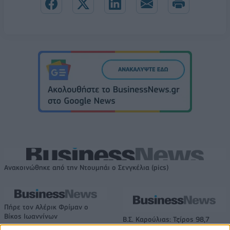
Ανακοινώθηκε από την Ντουμπάι ο Σενγκέλια (pics)
Πήρε τον Αλέρικ Φρίμαν ο
Βίκος Ιωαννίνων
Β.Σ. Καρούλιας: Τζίρος 98,7
εκατ. ευρώ και αύξηση κερδών