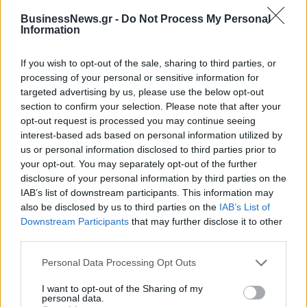
57% - Τα νέα στοιχήματα σε
BusinessNews.gr -
Do Not Process My Personal
low & non alcohol
Information
If you wish to opt-out of the sale, sharing to third parties, or
Metlen: Ρεκόρ EBITDA στο α' εξάμηνο, στα 550 εκατ. ευρώ – Καθαρά
processing of your personal or sensitive information for
κέρδη 313 εκατ. ευρώ
targeted advertising by us, please use the below opt-out
section to confirm your selection. Please note that after your
opt-out request is processed you may continue seeing
interest-based ads based on personal information utilized by
TV: Η σκακιέρα της νέας σεζόν
us or personal information disclosed to third parties prior to
HELLENiQ ENERGY: Κέρδη 393
your opt-out. You may separately opt-out of the further
εκατ. ευρώ στο α' εξάμηνο –
disclosure of your personal information by third parties on the
Στα 734 εκατ. ευρώ τα EBITDA
IAB’s list of downstream participants. This information may
also be disclosed by us to third parties on the
IAB’s List of
Downstream Participants
that may further disclose it to other
IAB Hellas: Νέα Διοικούσα Επιτροπή και νέο Διοικητικό Συμβούλιο -
third parties.
Πρόεδρος ο Γαληνός Γιαγλής
Personal Data Processing Opt Outs
I want to opt-out of the Sharing of my
personal data.
Νέο Audi A2 e-tron με στόχο
Η Chery επενδύει 75 εκατ.