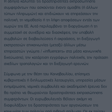
Η οδηγία καλύπτει τις δραστηριότητες εκπροσώπησης
συμφερόντων που ασκούνται έναντι αμοιβής (ή άλλων
τύπων πληρωμών) και επιδιώκουν να επηρεάσουν την
πολιτική, τη νομοθεσία ή τη λήψη αποφάσεων εντός των
χωρών της ΕΕ. Αυτό περιλαμβάνει τη διοργάνωση ή τη
συμμετοχή σε συνέδρια και διασκέψεις, την υποβολή
συμβολών σε διαβουλεύσεις ή ακροάσεις, τη διεξαγωγή
εκστρατειών επικοινωνίας (μεταξύ άλλων μέσω
επηρεαστών γνώμης / «influencers» στα μέσα κοινωνικής
δικτύωσης), την κατάρτιση εγγράφων πολιτικής, την πρόταση
σχεδίων τροπολογιών και τη διεξαγωγή ερευνών.
Σύμφωνα με την θέση του Κοινοβουλίου, επίσημες
κυβερνητικές ή διπλωματικές λειτουργίες, υπηρεσίες μέσων
ενημέρωσης, νομικές συμβουλές και ακαδημαϊκή έρευνα δεν
θα πρέπει να θεωρούνται δραστηριότητες εκπροσώπησης
συμφερόντων. Οι ευρωβουλευτές θέλουν ακόμη να
διαφυλάξουν τις δραστηριότητες των οργανώσεων της
κοινωνίας των πολιτών από πιθανή σπίλωση. Ως εκ τούτου,