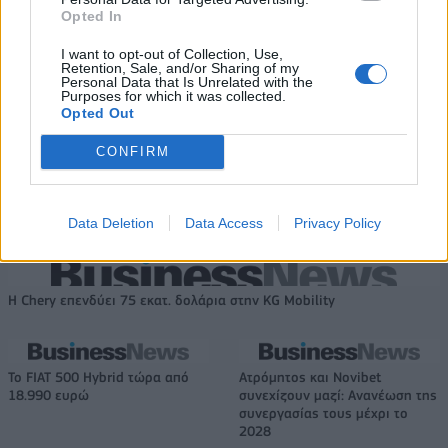
Opted In
ΕΛΣΤΑΤ: Στο 3,4% υποχώρησε ο πληθωρισμός τον Ιούλιο
I want to opt-out of Collection, Use,
Retention, Sale, and/or Sharing of my
Personal Data that Is Unrelated with the
Purposes for which it was collected.
Opted Out
Χρηματοδότηση 8 εκατ. ευρώ
Metlen: Ρεκόρ EBITDA στο α'
CONFIRM
σε 843 μέσα ενημέρωσης-
εξάμηνο, στα 550 εκατ. ευρώ –
Ξεκίνησε το πενταετές
Καθαρά κέρδη 313 εκατ. ευρώ
πρόγραμμα ενίσχυσης του
Data Deletion
Data Access
Privacy Policy
Τύπου
Η Chery επενδύει 75 εκατ. δολάρια στην KG Mobility
Το FIAT 500 Hybrid τώρα από
Ατρόμητος και Novibet
18.990 ευρώ
συνεχίζουν μαζί: Ανανέωση της
συνεργασίας τους μέχρι το
2028