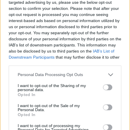
είσοδο στην πολωνική αγορά
targeted advertising by us, please use the below opt-out
ενέργειας
section to confirm your selection. Please note that after your
opt-out request is processed you may continue seeing
interest-based ads based on personal information utilized by
us or personal information disclosed to third parties prior to
IAB Hellas: Νέα Διοικούσα Επιτροπή και νέο Διοικητικό Συμβούλιο -
your opt-out. You may separately opt-out of the further
Πρόεδρος ο Γαληνός Γιαγλής
disclosure of your personal information by third parties on the
IAB’s list of downstream participants. This information may
also be disclosed by us to third parties on the
IAB’s List of
Η Toyota φέρνει νέα γενιά
Σε κινεζική… πολιορκία η
Downstream Participants
that may further disclose it to other
μπαταριών για τα υβριδικά της
ευρωπαϊκή
third parties.
αυτοκινητοβιομηχανία
Personal Data Processing Opt Outs
I want to opt-out of the Sharing of my
Νέο Audi A2 e-tron με στόχο την κορυφή της αποδοτικότητας
personal data.
Opted In
I want to opt-out of the Sale of my
Personal Data.
Ευρωπαϊκό Κορασίδων: Άνετη
Γιαννακόπουλος: «Όταν σου
Opted In
νίκη της Ελλάδας στην
ρίχνουν μια πέτρα, τους
πρεμιέρα, 78-36 την Ιρλανδία
καταστρέφεις» (vid)
I want to opt-out of processing my
Personal Data for Targeted Advertising.