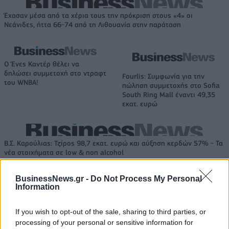
Έχασαν μέσα από τα χέρια τους την πρόκριση στους «4» οι
Νεάνιδες, ήττα 66-74 από τη Λιθουανία στην παράταση
Ο Ένες Καντέρ θέλει να
δηλώσει συμμετοχή στο ντραφτ
Fourlis: Συμφωνία για την
του WNBA!
πώληση συμμετοχής στο Sofia
South Ring Mall έναντι 49,35
εκατ. ευρώ
Β.Σ. Καρούλιας: Τζίρος 98,7 εκατ. ευρώ και αύξηση κερδών 57% - Τα
νέα στοιχήματα σε low & non alcohol
BusinessNews.gr -
Do Not Process My Personal
Information
Media: Με ενίσχυση 8 εκατ.
ευρώ σε 451 επιχειρήσεις
Deloitte Ελλάδος:
ξεκίνησε το πρόγραμμα
If you wish to opt-out of the sale, sharing to third parties, or
Χρηματοοικονομικός
στήριξης- Κάλυψη εισφορών
processing of your personal or sensitive information for
σύμβουλος της ΔΕΗ για την
ΕΔΟΕΑΠ