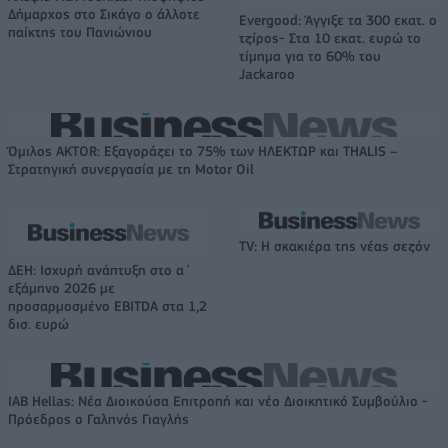
Δήμαρχος στο Σικάγο ο άλλοτε
Evergood: Άγγιξε τα 300 εκατ. ο
παίκτης του Πανιώνιου
τζίρος- Στα 10 εκατ. ευρώ το
τίμημα για το 60% του
Jackaroo
Όμιλος AKTOR: Εξαγοράζει το 75% των ΗΛΕΚΤΩΡ και THALIS –
Στρατηγική συνεργασία με τη Motor Oil
TV: Η σκακιέρα της νέας σεζόν
ΔΕΗ: Ισχυρή ανάπτυξη στο α΄
εξάμηνο 2026 με
προσαρμοσμένο EBITDA στα 1,2
δισ. ευρώ
IAB Hellas: Νέα Διοικούσα Επιτροπή και νέο Διοικητικό Συμβούλιο -
Πρόεδρος ο Γαληνός Γιαγλής