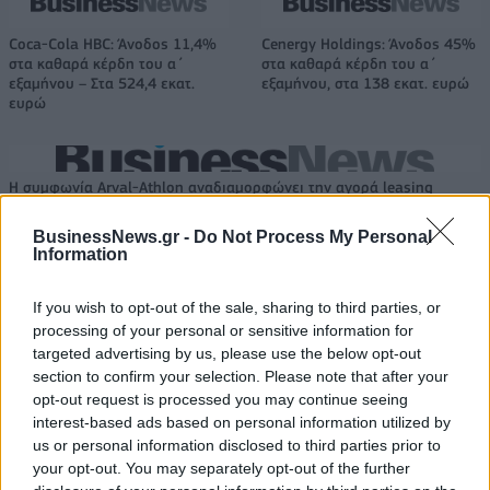
Coca-Cola HBC: Άνοδος 11,4%
Cenergy Holdings: Άνοδος 45%
στα καθαρά κέρδη του α΄
στα καθαρά κέρδη του α΄
εξαμήνου – Στα 524,4 εκατ.
εξαμήνου, στα 138 εκατ. ευρώ
ευρώ
Η συμφωνία Arval-Athlon αναδιαμορφώνει την αγορά leasing
BusinessNews.gr -
Do Not Process My Personal
Information
VW: Η δύσκολη εξίσωση της
Alpha Bank: Για πρώτη φορά το
αναδιάρθρωσης
Αρχαίο Θέατρο Επιδαύρου
If you wish to opt-out of the sale, sharing to third parties, or
άνοιξε τις πύλες του σε όλους
processing of your personal or sensitive information for
targeted advertising by us, please use the below opt-out
section to confirm your selection. Please note that after your
ESG Report 2025: Πώς η ΑΒ Βασιλόπουλος μετατρέπει τη
opt-out request is processed you may continue seeing
βιωσιμότητα σε καθημερινή πράξη
interest-based ads based on personal information utilized by
us or personal information disclosed to third parties prior to
your opt-out. You may separately opt-out of the further