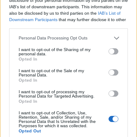
disclosure of your personal information by third parties on the
Stoiximan: «Πού ήσουν;» στις μεγάλες στιγμές του Ολυμπιακού
IAB’s list of downstream participants. This information may
also be disclosed by us to third parties on the
IAB’s List of
Downstream Participants
that may further disclose it to other
third parties.
ΠΕΡΙΣΣΌΤΕΡΑ ΣΕ ΑΥΤΉ ΤΗΝ ΚΑΤΗΓΟΡΊΑ
Personal Data Processing Opt Outs
I want to opt-out of the Sharing of my
personal data.
Opted In
I want to opt-out of the Sale of my
Personal Data.
Opted In
I want to opt-out of processing my
Δημοσκόπηση GPO: Στο
Personal Data for Targeted Advertising.
Ν. Κεραμέως: 1.000
26% η ΝΔ, μάχη ΠΑΣΟΚ -
Opted In
πρόσθετες θέσεις
Πλεύσης για τη ΝΔ
εργασίας για άτομα με
I want to opt-out of Collection, Use,
16/06/2025 - 11:41
αναπηρία σε δήμους
Retention, Sale, and/or Sharing of my
Personal Data that Is Unrelated with the
16/06/2025 - 14:16
Purposes for which it was collected.
Opted Out