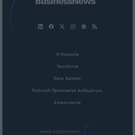
Η Εταιρεία
Ταυτότητα
Όροι Χρήσης
Πολιτική Προστασίας Δεδομένων
Επικοινωνία
ΜΕΛΟΣ #232470 Μ.Η.Τ.