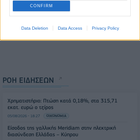
CONFIRM
Data Deletion
Data Access
Privacy Policy
ΡΟΗ ΕΙΔΗΣΕΩΝ
Χρηματιστήριο: Πτώση κατά 0,18%, στα 315,71
εκατ. ευρώ ο τζίρος
05/08/2026 - 18:27
ΟΙΚΟΝΟΜΙΑ
Είσοδος της γαλλικής Meridiam στην ηλεκτρική
διασύνδεση Ελλάδας – Κύπρου