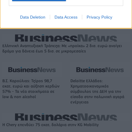
Μισιακός: «Ο προπονητής είναι
Ο Γιάννης Αγραβάνης στον Βίκο
Data Deletion
Data Access
Privacy Policy
υπεύθυνος και αναλαμβάνω την
Ιωαννίνων
ευθύνη»
Ελληνική Αναπτυξιακή Τράπεζα: Με «προίκα» 2 δισ. ευρώ ανοίγει
δρόμο για δάνεια έως 5 δισ. σε μικρομεσαίες
Β.Σ. Καρούλιας: Τζίρος 98,7
Deloitte Ελλάδος:
εκατ. ευρώ και αύξηση κερδών
Χρηματοοικονομικός
57% - Τα νέα στοιχήματα σε
σύμβουλος της ΔΕΗ για την
low & non alcohol
είσοδο στην πολωνική αγορά
ενέργειας
Η Chery επενδύει 75 εκατ. δολάρια στην KG Mobility