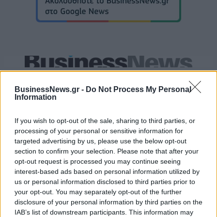
Εθνική Κορασίδων: Νίκησε με 74-65 τη Δανία και παίζει ημιτελικό με
τη Νορβηγία
BusinessNews.gr -
Do Not Process My Personal
Information
Μασλαρινός: «Ήταν δύσκολο
If you wish to opt-out of the sale, sharing to third parties, or
μετά τον αποκλεισμό, αλλά
processing of your personal or sensitive information for
Όμιλος ΔΕΗ: Νέα συμφωνία για
βγάλαμε αντίδραση»
χαρτοφυλάκιο έργων ΑΠΕ άνω
targeted advertising by us, please use the below opt-out
των 2 GW σε Πολωνία και
section to confirm your selection. Please note that after your
Ουγγαρία
opt-out request is processed you may continue seeing
interest-based ads based on personal information utilized by
us or personal information disclosed to third parties prior to
your opt-out. You may separately opt-out of the further
Fourlis: Συμφωνία για την πώληση συμμετοχής στο Sofia South Ring
disclosure of your personal information by third parties on the
Mall έναντι 49,35 εκατ. ευρώ
IAB’s list of downstream participants. This information may