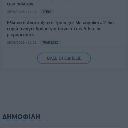
των πολιτών
08/08/2026 - 11:48
ΥΓΕΙΑ
Ελληνική Αναπτυξιακή Τράπεζα: Με «προίκα» 2 δισ.
ευρώ ανοίγει δρόμο για δάνεια έως 5 δισ. σε
μικρομεσαίες
08/08/2026 - 11:22
ΤΡΑΠΕΖΕΣ
5G παντού, 6G στον ορίζοντα: Πού βρίσκεται η
ΟΛΕΣ ΟΙ ΕΙΔΗΣΕΙΣ
Ελλάδα στη μεγάλη τεχνολογική μετάβαση
08/08/2026 - 10:54
ΤΕΧΝΟΛΟΓΙΑ
ΔΗΜΟΦΙΛΗ