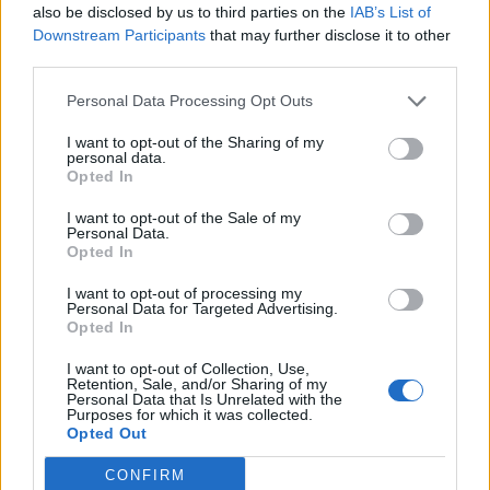
also be disclosed by us to third parties on the
IAB’s List of
Downstream Participants
that may further disclose it to other
ΣΚΑΪ: Ολοκληρώθηκε η θητεία
third parties.
του Γρηγόρη Δημητριάδη - Ο
Χρηματιστήριο Αθηνών:
Γιάννης Αλαφούζος επιστρέφει
Personal Data Processing Opt Outs
Εβδομαδιαία άνοδος 1,76%,
στη θέση του CEO
κέρδη 23,31% από τις αρχές
του έτους
I want to opt-out of the Sharing of my
personal data.
Opted In
I want to opt-out of the Sale of my
Media: Με ενίσχυση 8 εκατ. ευρώ σε 451 επιχειρήσεις ξεκίνησε το
Personal Data.
πρόγραμμα στήριξης- Κάλυψη εισφορών ΕΔΟΕΑΠ
Opted In
I want to opt-out of processing my
Personal Data for Targeted Advertising.
Opted In
Η Toyota φέρνει νέα γενιά
Σε κινεζική… πολιορκία η
μπαταριών για τα υβριδικά της
ευρωπαϊκή
αυτοκινητοβιομηχανία
I want to opt-out of Collection, Use,
Retention, Sale, and/or Sharing of my
Personal Data that Is Unrelated with the
Purposes for which it was collected.
Opted Out
Νέο Audi A2 e-tron με στόχο την κορυφή της αποδοτικότητας
CONFIRM