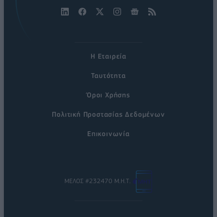
Η Εταιρεία
Ταυτότητα
Όροι Χρήσης
Πολιτική Προστασίας Δεδομένων
Επικοινωνία
ΜΕΛΟΣ #232470 Μ.Η.Τ.