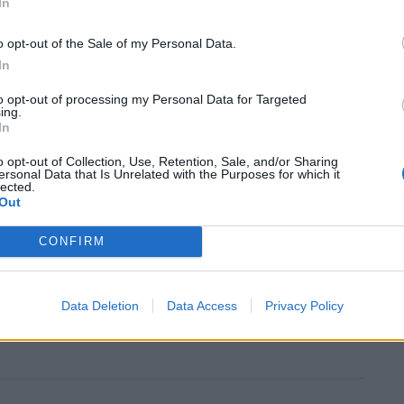
In
o opt-out of the Sale of my Personal Data.
In
to opt-out of processing my Personal Data for Targeted
ing.
In
o opt-out of Collection, Use, Retention, Sale, and/or Sharing
έλευσης,
ο κ. Γεραπετρίτης
θα έχει χωριστές
ersonal Data that Is Unrelated with the Purposes for which it
lected.
ερικών της Βολιβίας, του Μπαχρέιν και της
Out
CONFIRM
 τον ομόλογο του από τη Βόρεια Μακεδονία, Τίμτσο
οσωπείας της Ελλάδας στην Ν. Υόρκη.
Data Deletion
Data Access
Privacy Policy