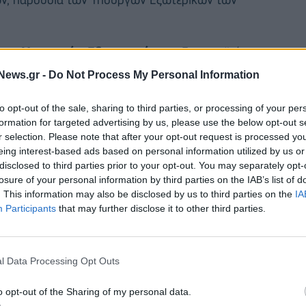
των Υπουργών Εξωτερικών
της Ευρωπαϊκής
ριλαμβάνονται οι εξελίξεις στη Μέση Ανατολή και
News.gr -
Do Not Process My Personal Information
ικών θα έχουν την ευκαιρία να ανταλλάξουν
κρανίας, Αντρίι Σιμπίχα (Andrii Sybiha).
to opt-out of the sale, sharing to third parties, or processing of your per
formation for targeted advertising by us, please use the below opt-out s
r selection. Please note that after your opt-out request is processed y
ς Ελλάδας, ως εκλεγμένου μέλους του Συμβουλίου
eing interest-based ads based on personal information utilized by us or
Εξωτερικών θα παρακαθίσει στο Δείπνο Εργασίας
disclosed to third parties prior to your opt-out. You may separately opt-
 δράσεων των εκλεγμένων και νεοεκλεγέντων μελών
losure of your personal information by third parties on the IAB’s list of
. This information may also be disclosed by us to third parties on the
IA
 του Συμβουλίου Ασφαλείας (Ε10 + Ι5).
Participants
that may further disclose it to other third parties.
l Data Processing Opt Outs
o opt-out of the Sharing of my personal data.