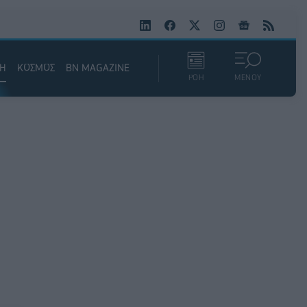
ΚΗ
ΚΟΣΜΟΣ
BN MAGAZINE
ΡΟΗ
ΜΕΝΟΥ