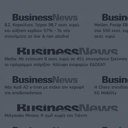
Β.Σ. Καρούλιας: Τζίρος 98,7 εκατ. ευρώ
Metlen: Ρεκόρ EB
και αύξηση κερδών 57% - Τα νέα
στα 550 εκατ. ε
στοιχήματα σε low & non alcohol
εκατ. ευρώ
Media: Με ενίσχυση 8 εκατ. ευρώ σε 451 επιχειρήσεις ξεκίνησε
το πρόγραμμα στήριξης- Κάλυψη εισφορών ΕΔΟΕΑΠ
Νέο Audi A2 e-tron με στόχο την κορυφή
Η Chery επενδύει
της αποδοτικότητας
KG Mobility
Μιλγουόκι Μπακς: Η ζωή χωρίς τον Γιάννη