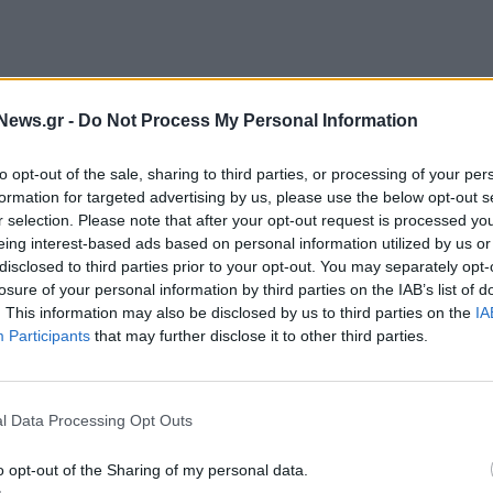
News.gr -
Do Not Process My Personal Information
αζονεία. Πολλές φορές κάνει αμετροεπείς δηλώσεις,
ού. Πόσες φορές έχει πει για παράδειγμα ότι η
to opt-out of the sale, sharing to third parties, or processing of your per
» σχολίασε ο κ. Ανδρουλάκης στο Zarpa, επιμένοντας
formation for targeted advertising by us, please use the below opt-out s
r selection. Please note that after your opt-out request is processed y
ικής προστασίας, επένδυσης περισσότερων πόρων
eing interest-based ads based on personal information utilized by us or
υπηρεσίας και αξιοποίηση των εποχικών
disclosed to third parties prior to your opt-out. You may separately opt-
ους χειμερινούς μήνες.
losure of your personal information by third parties on the IAB’s list of
. This information may also be disclosed by us to third parties on the
IA
Participants
that may further disclose it to other third parties.
. Δεν μπορεί να είναι από τις πιο ευάλωτες της
l Data Processing Opt Outs
o opt-out of the Sharing of my personal data.