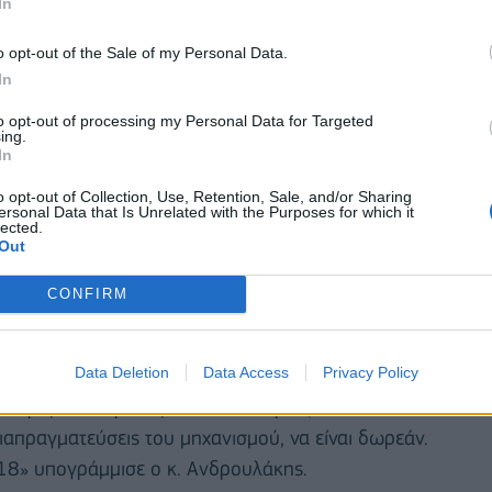
In
o opt-out of the Sale of my Personal Data.
In
to opt-out of processing my Personal Data for Targeted
ing.
In
o opt-out of Collection, Use, Retention, Sale, and/or Sharing
ersonal Data that Is Unrelated with the Purposes for which it
lected.
Out
υλευτής ήταν ο εισηγητής του ευρωπαϊκού
 οποίου τα οφέλη είναι πολλαπλά για τη χώρα μας.
CONFIRM
% στην προμήθεια νέων . Δημιουργήσαμε τότε τις
Data Deletion
Data Access
Privacy Policy
ία. Επιπλέον, κάθε χρόνο η χώρα μας πατάει το
συνδρομή εναέριων μέσων και πυροσβεστών από
διαπραγματεύσεις του μηχανισμού, να είναι δωρεάν.
018» υπογράμμισε ο κ. Ανδρουλάκης.