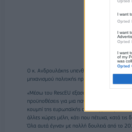
Opted 
I want t
Opted 
I want 
Advertis
Opted 
I want t
of my P
was col
Opted 
Ο κ. Ανδρουλάκης υπενθύμισε ότι ως ευρωβο
μηχανισμού πολιτικής προστασίας, RescEU του
«Μέσω του RescEU εξασφαλίζεται έκπτωση 30
προϋποθέσεις για μια πανευρωπαϊκή παραγγελ
κουμπί της ευρωπαϊκής αλληλεγγύης για τη 
άλλες χώρες μέλη, κάτι που πέτυχα, κατά τις 
Όλα αυτά έγιναν με πολλή δουλειά από το 2