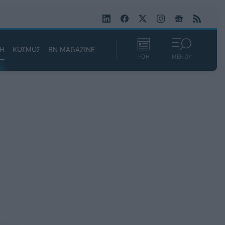
ΚΗ
ΚΟΣΜΟΣ
BN MAGAZINE
ΡΟΗ
ΜΕΝΟΥ