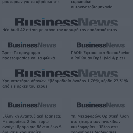
μπαταριών για τα υβριδικά της
ευρωπαϊκή
αυτοκινητοβιομηχανία
Νέο Audi A2 e-tron με στόχο την κορυφή της αποδοτικότητας
Άρης: Το πρόγραμμα
ΠΑΟΚ: Έφτασε στη Θεσσαλονίκη
προετοιμασίας και τα φιλικά
ο ΡαϊΚουάν Γκρέι (vid & pics)
Χρηματιστήριο Αθηνών: Εβδομαδιαία άνοδος 1,76%, κέρδη 23,31%
από τις αρχές του έτους
Ελληνική Αναπτυξιακή Τράπεζα:
Υπ. Μεταφορών: Οριστική λύση
Με «προίκα» 2 δισ. ευρώ
στο ζήτημα των πινακίδων
ανοίγει δρόμο για δάνεια έως 5
κυκλοφορίας - Τέλος στις
δισ. σε μικρομεσαίες
χρονοβόρες διαδικασίες