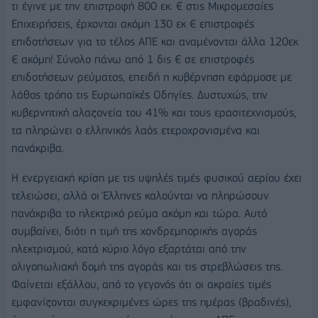
τι έγινε με την επιστροφή 800 εκ. € στις Μικρομεσαίες
Επιχειρήσεις, έρχονται ακόμη 130 εκ € επιστροφές
επιδοτήσεων για το τέλος ΑΠΕ και αναμένονται άλλα 120εκ
€ ακόμη! Σύνολο πάνω από 1 δις € σε επιστροφές
επιδοτήσεων ρεύματος, επειδή η κυβέρνηση εφάρμοσε με
λάθος τρόπο τις Ευρωπαϊκές Οδηγίες. Δυστυχώς, την
κυβερνητική αλαζονεία του 41% και τους ερασιτεχνισμούς,
τα πληρώνει ο ελληνικός λαός ετεροχρονισμένα και
πανάκριβα.
Η ενεργειακή κρίση με τις υψηλές τιμές φυσικού αερίου έχει
τελειώσει, αλλά οι Έλληνες καλούνται να πληρώσουν
πανάκριβα το ηλεκτρικό ρεύμα ακόμη και τώρα. Αυτό
συμβαίνει, διότι η τιμή της χονδρεμπορικής αγοράς
ηλεκτρισμού, κατά κύριο λόγο εξαρτάται από την
ολιγοπωλιακή δομή της αγοράς και τις στρεβλώσεις της.
Φαίνεται εξάλλου, από το γεγονός ότι οι ακραίες τιμές
εμφανίζονται συγκεκριμένες ώρες της ημέρας (βραδινές),