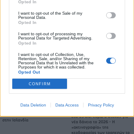
Opted In
I want to opt-out of the Sale of my
Personal Data.
Opted In
I want to opt-out of processing my
Personal Data for Targeted Advertising.
Opted In
I want to opt-out of Collection, Use,
Retention, Sale, and/or Sharing of my
Personal Data that Is Unrelated with the
Purposes for which it was collected.
Opted Out
Εθνική Παίδων: Ξέσπασε 86-63 στη Γεωργία, αλλά αποχώρησε
CONFIRM
τραυματίας ο Σπανός
Data Deletion
Data Access
Privacy Policy
Live στις 16:00, ο αγώνας της
Εθνικής Νεανίδων απέναντι
Στα 15 δισ. ευρώ ο στόχος για
στην Ισλανδία
νέα δάνεια το 2026 - Η
«ακτινογραφία» της
κερδοφορίας των τραπεζών το