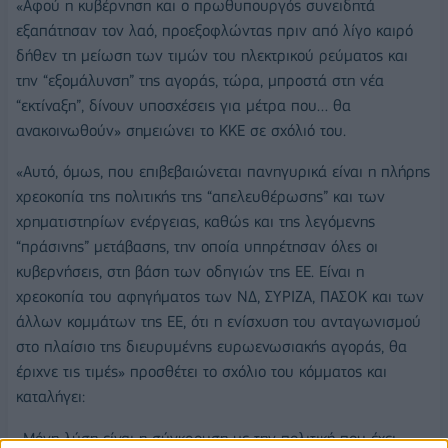
«Αφού η κυβέρνηση και ο πρωθυπουργός συνειδητά
εξαπάτησαν τον λαό, προεξοφλώντας πριν από λίγο καιρό
δήθεν τη μείωση των τιμών του ηλεκτρικού ρεύματος και
την “εξομάλυνση” της αγοράς, τώρα, μπροστά στη νέα
“εκτίναξη”, δίνουν υποσχέσεις για μέτρα που… θα
ανακοινωθούν» σημειώνει το ΚΚΕ σε σχόλιό του.
«Αυτό, όμως, που επιβεβαιώνεται πανηγυρικά είναι η πλήρης
χρεοκοπία της πολιτικής της “απελευθέρωσης” και των
χρηματιστηρίων ενέργειας, καθώς και της λεγόμενης
“πράσινης” μετάβασης, την οποία υπηρέτησαν όλες οι
κυβερνήσεις, στη βάση των οδηγιών της ΕΕ. Είναι η
χρεοκοπία του αφηγήματος των ΝΔ, ΣΥΡΙΖΑ, ΠΑΣΟΚ και των
άλλων κομμάτων της ΕΕ, ότι η ενίσχυση του ανταγωνισμού
στο πλαίσιο της διευρυμένης ευρωενωσιακής αγοράς, θα
έριχνε τις τιμές» προσθέτει το σχόλιο του κόμματος και
καταλήγει:
«Μόνη λύση είναι η σύγκρουση με την πολιτική που έχει