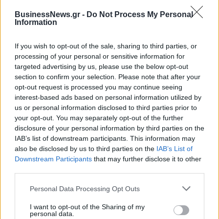
μετατρέψει την ηλεκτρική ενέργεια σε πανάκριβο
BusinessNews.gr -
Do Not Process My Personal
χρηματιστηριακό προϊόν, έχει “θάψει” τις φθηνές εγχώριες
Information
πηγές ηλεκτροπαραγωγής προς όφελος της άναρχης
επέκτασης των ΑΠΕ και του πανάκριβου εισαγόμενου
If you wish to opt-out of the sale, sharing to third parties, or
φυσικού αερίου, οδηγώντας μέχρι και στον “τραγέλαφο” των
processing of your personal or sensitive information for
targeted advertising by us, please use the below opt-out
αυξήσεων στην τιμή της χονδρικής, επειδή οι ιδιώτες
section to confirm your selection. Please note that after your
παραγωγοί εξάγουν το πλεόνασμα ενέργειας σε άλλες
opt-out request is processed you may continue seeing
χώρες της ΕΕ».
interest-based ads based on personal information utilized by
us or personal information disclosed to third parties prior to
your opt-out. You may separately opt-out of the further
disclosure of your personal information by third parties on the
IAB’s list of downstream participants. This information may
also be disclosed by us to third parties on the
IAB’s List of
ΚΥΒΕΡΝΗΤΙΚΕΣ ΠΑΡΕΜΒΑΣΕΙΣ
ΡΕΥΜΑ
Downstream Participants
that may further disclose it to other
third parties.
Personal Data Processing Opt Outs
I want to opt-out of the Sharing of my
personal data.