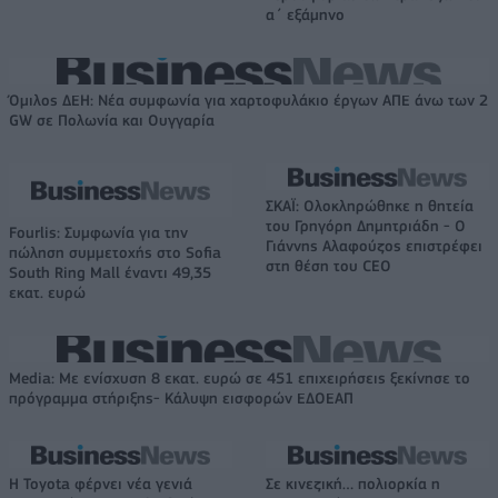
α΄ εξάμηνο
Όμιλος ΔΕΗ: Νέα συμφωνία για χαρτοφυλάκιο έργων ΑΠΕ άνω των 2
GW σε Πολωνία και Ουγγαρία
ΣΚΑΪ: Ολοκληρώθηκε η θητεία
του Γρηγόρη Δημητριάδη - Ο
Fourlis: Συμφωνία για την
Γιάννης Αλαφούζος επιστρέφει
πώληση συμμετοχής στο Sofia
στη θέση του CEO
South Ring Mall έναντι 49,35
εκατ. ευρώ
Media: Με ενίσχυση 8 εκατ. ευρώ σε 451 επιχειρήσεις ξεκίνησε το
πρόγραμμα στήριξης- Κάλυψη εισφορών ΕΔΟΕΑΠ
Η Toyota φέρνει νέα γενιά
Σε κινεζική… πολιορκία η