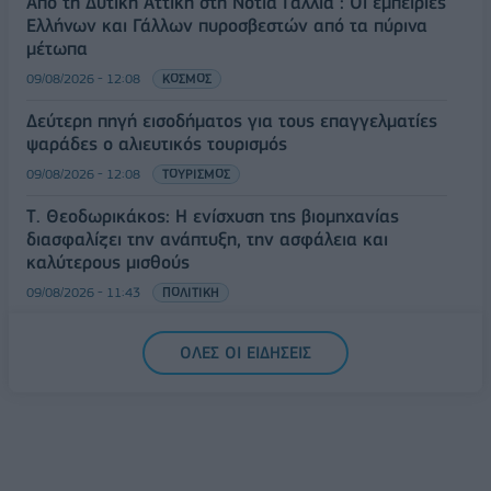
Από τη Δυτική Αττική στη Νότια Γαλλία : Οι εμπειρίες
Ελλήνων και Γάλλων πυροσβεστών από τα πύρινα
μέτωπα
09/08/2026 - 12:08
ΚΟΣΜΟΣ
Δεύτερη πηγή εισοδήματος για τους επαγγελματίες
ψαράδες ο αλιευτικός τουρισμός
09/08/2026 - 12:08
ΤΟΥΡΙΣΜΟΣ
Τ. Θεοδωρικάκος: Η ενίσχυση της βιομηχανίας
διασφαλίζει την ανάπτυξη, την ασφάλεια και
καλύτερους μισθούς
09/08/2026 - 11:43
ΠΟΛΙΤΙΚΗ
Υπ. Μεταφορών: Οριστική λύση στο ζήτημα των
ΟΛΕΣ ΟΙ ΕΙΔΗΣΕΙΣ
πινακίδων κυκλοφορίας - Τέλος στις χρονοβόρες
διαδικασίες
09/08/2026 - 11:18
ΕΛΛΑΔΑ