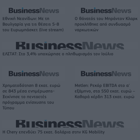
Εθνική Νεανίδων: Με τη
O θάνατός του Μπράντον Κλαρκ
Βουλγαρία για τις θέσεις 5-8
προκλήθηκε από συνδυασμό
του Ευρωμπάσκετ (live stream)
ναρκωτικών
ΕΛΣΤΑΤ: Στο 3,4% υποχώρησε ο πληθωρισμός τον Ιούλιο
Χρηματοδότηση 8 εκατ. ευρώ
Metlen: Ρεκόρ EBITDA στο α'
σε 843 μέσα ενημέρωσης-
εξάμηνο, στα 550 εκατ. ευρώ –
Ξεκίνησε το πενταετές
Καθαρά κέρδη 313 εκατ. ευρώ
πρόγραμμα ενίσχυσης του
Τύπου
Η Chery επενδύει 75 εκατ. δολάρια στην KG Mobility