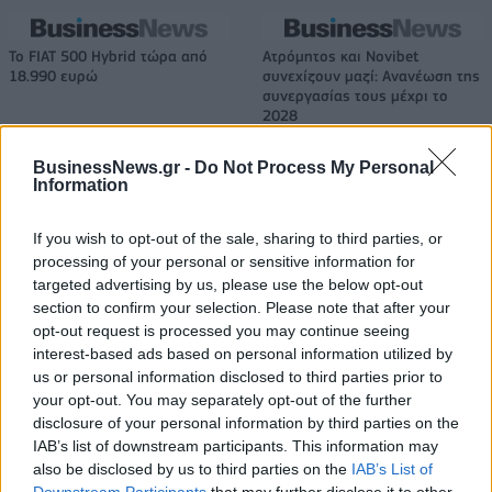
Το FIAT 500 Hybrid τώρα από
Ατρόμητος και Novibet
18.990 ευρώ
συνεχίζουν μαζί: Ανανέωση της
συνεργασίας τους μέχρι το
2028
BusinessNews.gr -
Do Not Process My Personal
Information
18η συνεχόμενη χρονιά για τον ΟΤΕ στη διεθνή σειρά δεικτών
FTSE4Good
If you wish to opt-out of the sale, sharing to third parties, or
processing of your personal or sensitive information for
targeted advertising by us, please use the below opt-out
Alpha Bank: Για πρώτη φορά το Αρχαίο Θέατρο Επιδαύρου άνοιξε τις
section to confirm your selection. Please note that after your
πύλες του σε όλους
opt-out request is processed you may continue seeing
interest-based ads based on personal information utilized by
us or personal information disclosed to third parties prior to
your opt-out. You may separately opt-out of the further
disclosure of your personal information by third parties on the
IAB’s list of downstream participants. This information may
ΠΕΡΙΣΣΌΤΕΡΑ ΣΕ ΑΥΤΉ ΤΗΝ ΚΑΤΗΓΟΡΊΑ
also be disclosed by us to third parties on the
IAB’s List of
Downstream Participants
that may further disclose it to other