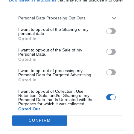
third parties.
Personal Data Processing Opt Outs
I want to opt-out of the Sharing of my
personal data.
Opted In
Το μήνυμα του Λ.
K. Mητσοτάκης από
I want to opt-out of the Sale of my
Αυγενάκη για την
Μοσχάτο: Λογοδοτούμε
Personal Data.
Παγκόσμια Ημέρα
στον ελληνικό λαό – Δεν
Opted In
Μηδενικών Αποβλήτων
θα συγκυβερνήσουμε με
κανέναν
I want to opt-out of processing my
30/03/2024 - 11:39
Personal Data for Targeted Advertising.
30/03/2024 - 13:10
Opted In
I want to opt-out of Collection, Use,
Retention, Sale, and/or Sharing of my
Personal Data that Is Unrelated with the
Purposes for which it was collected.
Opted Out
CONFIRM