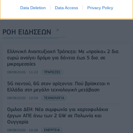
Data Deletion
Data Access
Privacy Policy
ΡΟΗ ΕΙΔΗΣΕΩΝ
Ελληνική Αναπτυξιακή Τράπεζα: Με «προίκα» 2 δισ.
ευρώ ανοίγει δρόμο για δάνεια έως 5 δισ. σε
μικρομεσαίες
08/08/2026 - 11:22
ΤΡΑΠΕΖΕΣ
5G παντού, 6G στον ορίζοντα: Πού βρίσκεται η
Ελλάδα στη μεγάλη τεχνολογική μετάβαση
08/08/2026 - 10:54
ΤΕΧΝΟΛΟΓΙΑ
Όμιλος ΔΕΗ: Νέα συμφωνία για χαρτοφυλάκιο
έργων ΑΠΕ άνω των 2 GW σε Πολωνία και
Ουγγαρία
08/08/2026 - 10:26
ΕΝΕΡΓΕΙΑ