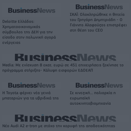
ΣΚΑΪ: Ολοκληρώθηκε η θητεία
του Γρηγόρη Δημητριάδη - Ο
Deloitte Ελλάδος:
Γιάννης Αλαφούζος επιστρέφει
Χρηματοοικονομικός
στη θέση του CEO
σύμβουλος της ΔΕΗ για την
είσοδο στην πολωνική αγορά
ενέργειας
Media: Με ενίσχυση 8 εκατ. ευρώ σε 451 επιχειρήσεις ξεκίνησε το
πρόγραμμα στήριξης- Κάλυψη εισφορών ΕΔΟΕΑΠ
Η Toyota φέρνει νέα γενιά
Σε κινεζική… πολιορκία η
μπαταριών για τα υβριδικά της
ευρωπαϊκή
αυτοκινητοβιομηχανία
Νέο Audi A2 e-tron με στόχο την κορυφή της αποδοτικότητας