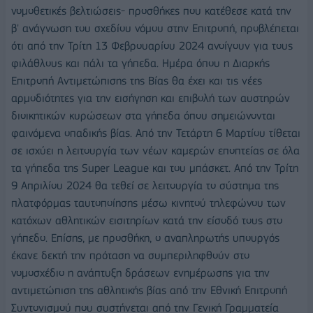
νομοθετικές βελτιώσεις- προσθήκες που κατέθεσε κατά την
β' ανάγνωση του σχεδίου νόμου στην Επιτροπή, προβλέπεται
ότι από την Τρίτη 13 Φεβρουαρίου 2024 ανοίγουν για τους
φιλάθλους και πάλι τα γήπεδα. Ημέρα όπου η Διαρκής
Επιτροπή Αντιμετώπισης της Βίας θα έχει και τις νέες
αρμοδιότητες για την εισήγηση και επιβολή των αυστηρών
διοικητικών κυρώσεων στα γήπεδα όπου σημειώνονται
φαινόμενα οπαδικής βίας. Από την Τετάρτη 6 Μαρτίου τίθεται
σε ισχύει η λειτουργία των νέων καμερών εποπτείας σε όλα
τα γήπεδα της Super League και του μπάσκετ. Από τnν Τρίτη
9 Απριλίου 2024 θα τεθεί σε λειτουργία το σύστημα της
πλατφόρμας ταυτοποίησης μέσω κινητού τηλεφώνου των
κατόχων αθλητικών εισιτηρίων κατά την είσοδό τους στο
γήπεδο. Επίσης, με προσθήκη, ο αναπληρωτής υπουργός
έκανε δεκτή την πρόταση να συμπεριληφθούν στο
νομοσχέδιο η ανάπτυξη δράσεων ενημέρωσης για την
αντιμετώπιση της αθλητικής βίας από την Εθνική Επιτροπή
Συντονισμού που συστήνεται από την Γενική Γραμματεία