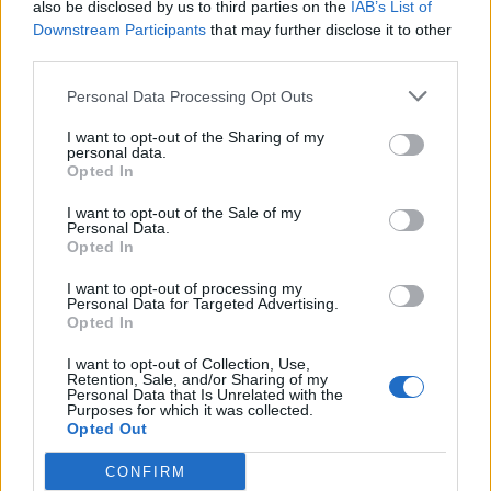
also be disclosed by us to third parties on the
IAB’s List of
18η συνεχόμενη χρονιά για τον ΟΤΕ στη διεθνή σειρά δεικτών
Downstream Participants
that may further disclose it to other
FTSE4Good
third parties.
Personal Data Processing Opt Outs
Alpha Bank: Για πρώτη φορά το Αρχαίο Θέατρο Επιδαύρου άνοιξε τις
πύλες του σε όλους
I want to opt-out of the Sharing of my
personal data.
Opted In
I want to opt-out of the Sale of my
Personal Data.
Opted In
ΠΕΡΙΣΣΌΤΕΡΑ ΣΕ ΑΥΤΉ ΤΗΝ ΚΑΤΗΓΟΡΊΑ
I want to opt-out of processing my
Personal Data for Targeted Advertising.
Opted In
I want to opt-out of Collection, Use,
Retention, Sale, and/or Sharing of my
Personal Data that Is Unrelated with the
Purposes for which it was collected.
Opted Out
Στο εργοτάξιο της μονάδας
CONFIRM
αντλησιοταμίευσης