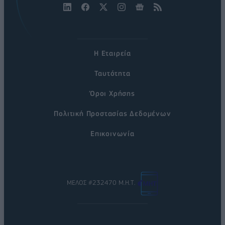
Η Εταιρεία
Ταυτότητα
Όροι Χρήσης
Πολιτική Προστασίας Δεδομένων
Επικοινωνία
ΜΕΛΟΣ #232470 Μ.Η.Τ.