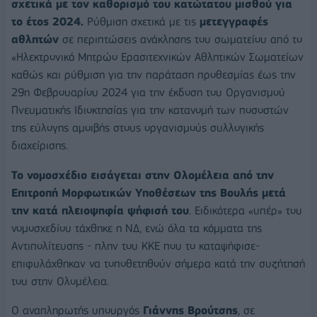
σχετικά με τον καθορισμό του κατώτατου μισθού για
το έτος 2024.
Ρύθμιση σχετικά με τις
μετεγγραφές
αθλητών
σε περιπτώσεις ανάκλησης του σωματείου από το
«Ηλεκτρονικό Μητρώο Ερασιτεχνικών Αθλητικών Σωματείων
καθώς και ρύθμιση για την παράταση προθεσμίας έως την
29η Φεβρουαρίου 2024 για την έκδοση του Οργανισμού
Πνευματικής Ιδιοκτησίας για την κατανομή των ποσοστών
της εύλογης αμοιβής στους οργανισμούς συλλογικής
διαχείρισης.
Το νομοσχέδιο εισάγεται στην Ολομέλεια από την
Επιτροπή Μορφωτικών Υποθέσεων της Βουλής μετά
την κατά πλειοψηφία ψήφισή του
. Ειδικότερα «υπέρ» του
νομοσχεδίου τάχθηκε η ΝΔ, ενώ όλα τα κόμματα της
Αντιπολίτευσης - πλην του ΚΚΕ που το καταψήφισε-
επιφυλάχθηκαν να τοποθετηθούν σήμερα κατά την συζήτησή
του στην Ολομέλεια.
Ο αναπληρωτής υπουργός
Γιάννης Βρούτσης
, σε