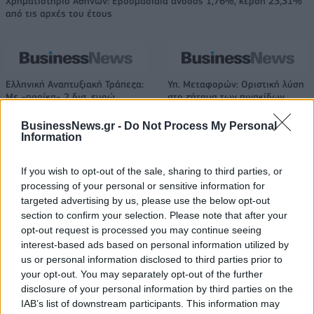
Χρηματιστήριο Αθηνών: Εβδομαδιαία άνοδος 1,76%, κέρδη 23,31%
από τις αρχές του έτους
Ελληνική Αναπτυξιακή Τράπεζα:
Υπ. Μεταφορών: Οριστική λύση
Με «προίκα» 2 δισ. ευρώ
στο ζήτημα των πινακίδων
ανοίγει δρόμο για δάνεια έως 5
κυκλοφορίας - Τέλος στις
δισ. σε μικρομεσαίες
χρονοβόρες διαδικασίες
BusinessNews.gr -
Do Not Process My Personal
Information
If you wish to opt-out of the sale, sharing to third parties, or
Η Chery επενδύει 75 εκατ. δολάρια στην KG Mobility
processing of your personal or sensitive information for
targeted advertising by us, please use the below opt-out
section to confirm your selection. Please note that after your
opt-out request is processed you may continue seeing
Το FIAT 500 Hybrid τώρα από
Ατρόμητος και Novibet
18.990 ευρώ
συνεχίζουν μαζί: Ανανέωση της
interest-based ads based on personal information utilized by
συνεργασίας τους μέχρι το
us or personal information disclosed to third parties prior to
2028
your opt-out. You may separately opt-out of the further
disclosure of your personal information by third parties on the
IAB’s list of downstream participants. This information may