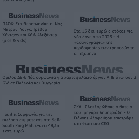
ΠΑΟΚ: Στη Θεσσαλονίκη οι Ναζ
Μήτρου-Λονγκ, Τρέβορ
Στα 15 δισ. ευρώ ο στόχος για
Χάντζινς και Κάιλ Αλεξάντερ
νέα δάνεια το 2026 - Η
(pics & vids)
«ακτινογραφία» της
κερδοφορίας των τραπεζών το
α΄ εξάμηνο
Όμιλος ΔΕΗ: Νέα συμφωνία για χαρτοφυλάκιο έργων ΑΠΕ άνω των 2
GW σε Πολωνία και Ουγγαρία
ΣΚΑΪ: Ολοκληρώθηκε η θητεία
του Γρηγόρη Δημητριάδη - Ο
Fourlis: Συμφωνία για την
Γιάννης Αλαφούζος επιστρέφει
πώληση συμμετοχής στο Sofia
στη θέση του CEO
South Ring Mall έναντι 49,35
εκατ. ευρώ