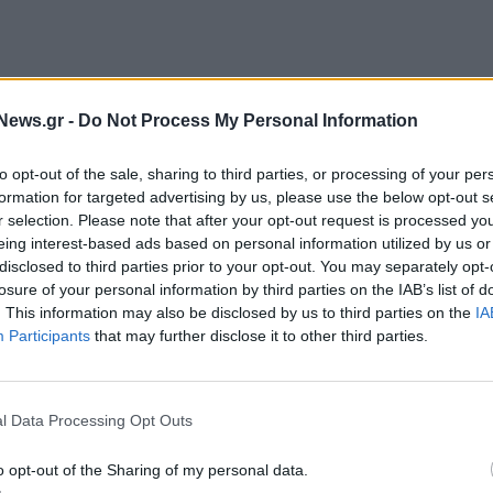
 τον απλούστατο λόγο ότι είναι ευκολότερο να
News.gr -
Do Not Process My Personal Information
να βιώσιμο μέλλον ένα μικρό νησί από ό,τι είναι,
ίωσε σχετικά ο πρωθυπουργός και προσέθεσε ότι
to opt-out of the sale, sharing to third parties, or processing of your per
άψουμε σήμερα αυτή τη συμφωνία μεταξύ της
formation for targeted advertising by us, please use the below opt-out s
παγκόσμιου ηγέτη στις ανανεώσιμες πηγές
r selection. Please note that after your opt-out request is processed y
eing interest-based ads based on personal information utilized by us or
disclosed to third parties prior to your opt-out. You may separately opt-
losure of your personal information by third parties on the IAB’s list of
ές τις ιδέες στο νησί του Πόρου, πρόκειται για
. This information may also be disclosed by us to third parties on the
IA
 ιδιαίτερα σημαντικό για τον σκοπό μας, διότι η
Participants
that may further disclose it to other third parties.
 ηπειρωτικής χώρας είναι σχετικά σύντομη. Είναι
 ταξίδια με πλοίο από ό,τι οι μεγαλύτερες
l Data Processing Opt Outs
 αποτελεί προορισμό για ιστιοπλοΐα, πράγμα που
δέες σχετικά με το "cold ironing", πώς μπορούμε να
o opt-out of the Sharing of my personal data.
α έχουν ένα σαφές πράσινο αποτύπωμα», επέμεινε ο