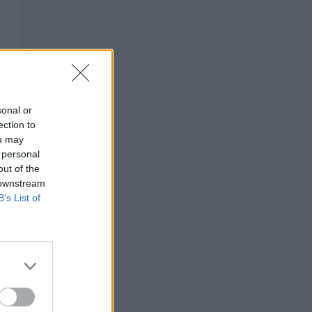
sonal or
ection to
ou may
 personal
out of the
 downstream
B’s List of