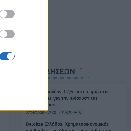
ΡΟΗ ΕΙΔΗΣΕΩΝ
ΥΠΑΑΤ: Επιπλέον 12,5 εκατ. ευρώ στις
Περιφέρειες για την ενίσχυση της
βιοασφάλειας
07/08/2026 - 17:02
ΟΙΚΟΝΟΜΙΑ
Deloitte Ελλάδος: Χρηματοοικονομικός
σύμβουλος της ΔΕΗ για την είσοδο στην