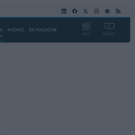
ΚΗ
ΚΟΣΜΟΣ
BN MAGAZINE
ΡΟΗ
ΜΕΝΟΥ