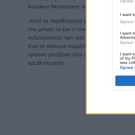
Opted 
Κυριάκος Μητσοτάκης όπως τονίζουν κυβερνη
I want t
«Αυτά τα παραδείγματα είναι ιδιαίτερα σημαντ
Opted 
που μπορεί να έχει η τεχνολογία στο να επιτύ
I want 
ουδετερότητας πριν από την υπόλοιπη χώρα. 
Advertis
Opted 
είναι να κάνουμε συμμέτοχες τις τοπικές κοινό
πράσινη μετάβαση είναι στην πραγματικότητα μ
I want t
of my P
πρωθυπουργός.
was col
Opted 