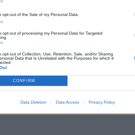
In
τικές πηγές.
o opt-out of the Sale of my Personal Data.
ικά, όχι μόνο επειδή αναδεικνύουν τον αντίκτυπο
In
χουν τα νησιά τους στόχους κλιματικής
to opt-out of processing my Personal Data for Targeted
Είναι σημαντικά επειδή αυτό που καταφέραμε επίσης
ing.
In
τητες και να τις κάνουμε να καταλάβουν ότι η
ια τεράστια ευκαιρία γι' αυτές», επεσήμανε ο
o opt-out of Collection, Use, Retention, Sale, and/or Sharing
ersonal Data that Is Unrelated with the Purposes for which it
lected.
Out
CONFIRM
Data Deletion
Data Access
Privacy Policy