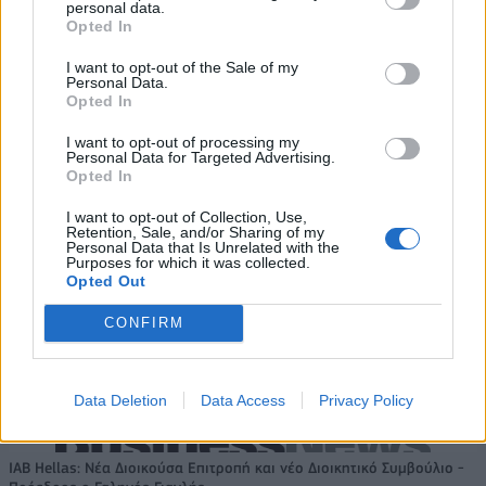
personal data.
Opted In
Αλέξης Γιαννούλιας: Υποψήφιος
Δήμαρχος στο Σικάγο ο άλλοτε
Evergood: Άγγιξε τα 300 εκατ. ο
I want to opt-out of the Sale of my
παίκτης του Πανιώνιου
τζίρος- Στα 10 εκατ. ευρώ το
Personal Data.
τίμημα για το 60% του
Opted In
Jackaroo
I want to opt-out of processing my
Personal Data for Targeted Advertising.
Opted In
Όμιλος AKTOR: Εξαγοράζει το 75% των ΗΛΕΚΤΩΡ και THALIS –
Στρατηγική συνεργασία με τη Motor Oil
I want to opt-out of Collection, Use,
Retention, Sale, and/or Sharing of my
Personal Data that Is Unrelated with the
Purposes for which it was collected.
Opted Out
TV: Η σκακιέρα της νέας σεζόν
CONFIRM
ΔΕΗ: Ισχυρή ανάπτυξη στο α΄
εξάμηνο 2026 με
προσαρμοσμένο EBITDA στα 1,2
δισ. ευρώ
Data Deletion
Data Access
Privacy Policy
IAB Hellas: Νέα Διοικούσα Επιτροπή και νέο Διοικητικό Συμβούλιο -