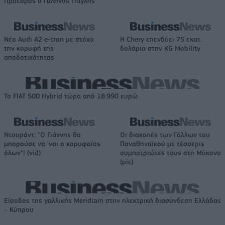
Πρόεδρος ο Γαληνός Γιαγλής
Νέο Audi A2 e-tron με στόχο
Η Chery επενδύει 75 εκατ.
την κορυφή της
δολάρια στην KG Mobility
αποδοτικότητας
Το FIAT 500 Hybrid τώρα από 18.990 ευρώ
Ντουράντ: "Ο Γιάννης θα
Οι διακοπές των Γάλλων του
μπορούσε να 'ναι ο κορυφαίος
Παναθηναϊκού με τέσσερις
όλων"! (vid)
συμπατριώτες τους στη Μύκονο
(pic)
Είσοδος της γαλλικής Meridiam στην ηλεκτρική διασύνδεση Ελλάδας
– Κύπρου