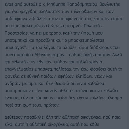
ένας από αυτούς ο κ. Μπάμπης Παπαδημητρίου, βουλευτής
για ένα φεγγάρι, σχολιαστής των τηλεοράσεων και των
ραδιοφώνων, διάλεξε στην αποφώνησή του, και όταν είπατε
ότι είμαι καλεσμένος εδώ ως υπουργός Πολιτικής
Προστασίας, να πει με τρόπο, κατά την άποψή μου
υποτιμητικό και προσβλητικό, ‘’ο μπασκετμπολίστας
υπουργός’’. Για του λόγου το αληθές, είμαι διδάκτορας του
πανεπιστημίου Αθηνών ιατρός – ορθοπεδικός πρώτον. Αλλά
και αθλητής της εθνικής ομάδας και πολλά χρόνια
επαγγελματίας μπασκετμπολίστας, την έχω φορέσει αυτή τη
φανέλα σε εθνική παίδων, εφήβων, ελπίδων, νέων και
ανδρών με τιμή. Και δεν θεωρώ ότι είναι καθόλου
υποτιμητικό να είναι κανείς αθλητής χρόνια και να κολλάει
ένσημα, εάν σε κάποιους επειδή δεν έχουν κολλήσει ένσημα
ποτέ στη ζωή τους, πρώτον.
Δεύτερον προσβάλει όλη την αθλητική οικογένεια, πού ποια
είναι αυτή η αθλητική οικογένεια; αυτή που κάθε