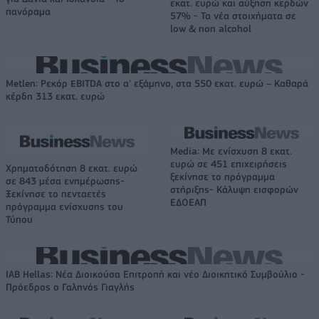
εκατ. ευρώ και αύξηση κερδών
πανόραμα
57% - Τα νέα στοιχήματα σε
low & non alcohol
Metlen: Ρεκόρ EBITDA στο α' εξάμηνο, στα 550 εκατ. ευρώ – Καθαρά
κέρδη 313 εκατ. ευρώ
Media: Με ενίσχυση 8 εκατ.
ευρώ σε 451 επιχειρήσεις
Χρηματοδότηση 8 εκατ. ευρώ
ξεκίνησε το πρόγραμμα
σε 843 μέσα ενημέρωσης-
στήριξης- Κάλυψη εισφορών
Ξεκίνησε το πενταετές
ΕΔΟΕΑΠ
πρόγραμμα ενίσχυσης του
Τύπου
IAB Hellas: Νέα Διοικούσα Επιτροπή και νέο Διοικητικό Συμβούλιο -
Πρόεδρος ο Γαληνός Γιαγλής