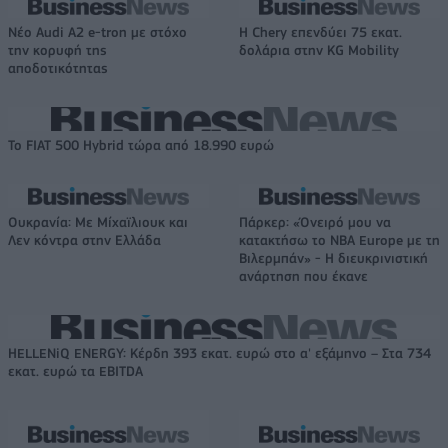
Νέο Audi A2 e-tron με στόχο
Η Chery επενδύει 75 εκατ.
την κορυφή της
δολάρια στην KG Mobility
αποδοτικότητας
Το FIAT 500 Hybrid τώρα από 18.990 ευρώ
Ουκρανία: Με Μίχαϊλιουκ και
Πάρκερ: «Όνειρό μου να
Λεν κόντρα στην Ελλάδα
κατακτήσω το ΝΒΑ Europe με τη
Βιλερμπάν» - Η διευκρινιστική
ανάρτηση που έκανε
HELLENiQ ENERGY: Κέρδη 393 εκατ. ευρώ στο α' εξάμηνο – Στα 734
εκατ. ευρώ τα EBITDA