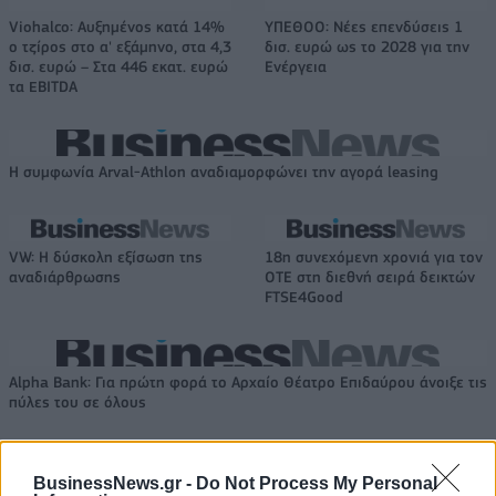
Viohalco: Αυξημένος κατά 14%
ΥΠΕΘΟΟ: Νέες επενδύσεις 1
ο τζίρος στο α' εξάμηνο, στα 4,3
δισ. ευρώ ως το 2028 για την
δισ. ευρώ – Στα 446 εκατ. ευρώ
Ενέργεια
τα EBITDA
Η συμφωνία Arval-Athlon αναδιαμορφώνει την αγορά leasing
VW: Η δύσκολη εξίσωση της
18η συνεχόμενη χρονιά για τον
αναδιάρθρωσης
ΟΤΕ στη διεθνή σειρά δεικτών
FTSE4Good
Alpha Bank: Για πρώτη φορά το Αρχαίο Θέατρο Επιδαύρου άνοιξε τις
πύλες του σε όλους
BusinessNews.gr -
Do Not Process My Personal
ESG Report 2025: Πώς η ΑΒ Βασιλόπουλος μετατρέπει τη