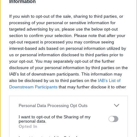
Information
βιωσιμότητα σε καθημερινή πράξη
If you wish to opt-out of the sale, sharing to third parties, or
processing of your personal or sensitive information for
targeted advertising by us, please use the below opt-out
section to confirm your selection. Please note that after your
ΠΕΡΙΣΣΌΤΕΡΑ ΣΕ ΑΥΤΉ ΤΗΝ ΚΑΤΗΓΟΡΊΑ
opt-out request is processed you may continue seeing
interest-based ads based on personal information utilized by
us or personal information disclosed to third parties prior to
your opt-out. You may separately opt-out of the further
disclosure of your personal information by third parties on the
IAB’s list of downstream participants. This information may
also be disclosed by us to third parties on the
IAB’s List of
Downstream Participants
that may further disclose it to other
third parties.
Φάμελλος: Υποχρέωσή
Κούλογλου σε Κασσελάκη:
μας να καταθέσουμε μια
Γιατί αποχωρώ από την
Personal Data Processing Opt Outs
νικηφόρα κυβερνητική
ευρωομάδα του ΣΥΡΙΖΑ
πρόταση
23/10/2023 - 07:45
I want to opt-out of the Sharing of my
personal data.
22/10/2023 - 17:45
Opted In