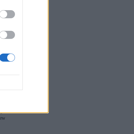
ός
την