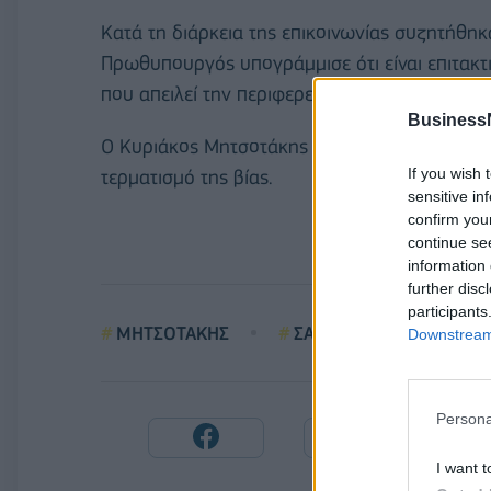
Κατά τη διάρκεια της επικοινωνίας συζητήθηκαν
Πρωθυπουργός υπογράμμισε ότι είναι επιτακ
που απειλεί την περιφερειακή σταθερότητα κα
Business
Ο Κυριάκος Μητσοτάκης χαιρέτισε τις προσπά
If you wish 
τερματισμό της βίας.
sensitive in
confirm you
continue se
information 
further disc
participants
ΜΗΤΣΟΤΑΚΗΣ
ΣΑΟΥΔΙΚΗ ΑΡΑΒΙΑ
Downstream 
Persona
I want t