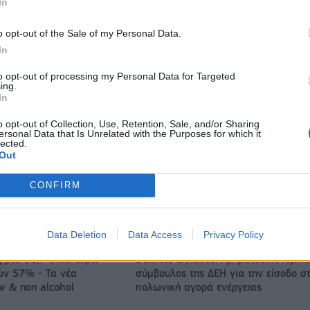
In
o opt-out of the Sale of my Personal Data.
In
to opt-out of processing my Personal Data for Targeted
ing.
In
o opt-out of Collection, Use, Retention, Sale, and/or Sharing
ersonal Data that Is Unrelated with the Purposes for which it
lected.
Out
CONFIRM
Ο Ένες Καντέρ θέλει να δηλώσει συμμετοχή στο ντραφτ του
WNBA!
Data Deletion
Data Access
Privacy Policy
ζίρος 98,7 εκατ. ευρώ
Deloitte Ελλάδος: Χρηματοοικονομικ
ών 57% - Τα νέα
σύμβουλος της ΔΕΗ για την είσοδο σ
w & non alcohol
πολωνική αγορά ενέργειας