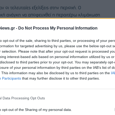
 οι τελευταίες εξελίξεις στην περιοχή. O
τική ανάγκη να αποφευχθεί η περαιτέρω κλιμάκωση
ι ασφάλεια.
News.gr -
Do Not Process My Personal Information
θειες της Σαουδικής Αραβίας για αποκλιμάκωση και
to opt-out of the sale, sharing to third parties, or processing of your per
formation for targeted advertising by us, please use the below opt-out s
r selection. Please note that after your opt-out request is processed y
eing interest-based ads based on personal information utilized by us or
disclosed to third parties prior to your opt-out. You may separately opt-
losure of your personal information by third parties on the IAB’s list of
. This information may also be disclosed by us to third parties on the
IA
ΜΕΣΑΝΑΤΟΛΙΚΟ
Participants
that may further disclose it to other third parties.
l Data Processing Opt Outs
o opt-out of the Sharing of my personal data.