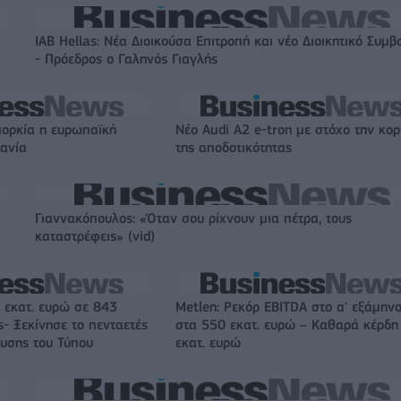
IAB Hellas: Νέα Διοικούσα Επιτροπή και νέο Διοικητικό Συμβ
- Πρόεδρος ο Γαληνός Γιαγλής
ιορκία η ευρωπαϊκή
Νέο Audi A2 e-tron με στόχο την κο
χανία
της αποδοτικότητας
Γιαννακόπουλος: «Όταν σου ρίχνουν μια πέτρα, τους
καταστρέφεις» (vid)
 εκατ. ευρώ σε 843
Metlen: Ρεκόρ EBITDA στο α' εξάμηνο
- Ξεκίνησε το πενταετές
στα 550 εκατ. ευρώ – Καθαρά κέρδη
υσης του Τύπου
εκατ. ευρώ