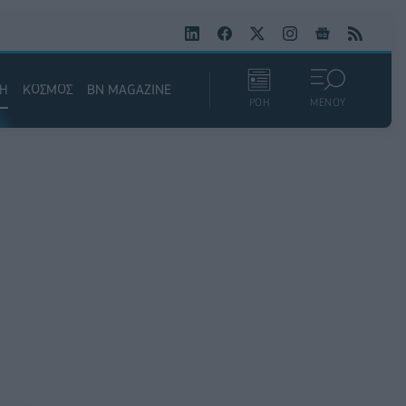
ΚΗ
ΚΟΣΜΟΣ
BN MAGAZINE
ΡΟΗ
ΜΕΝΟΥ