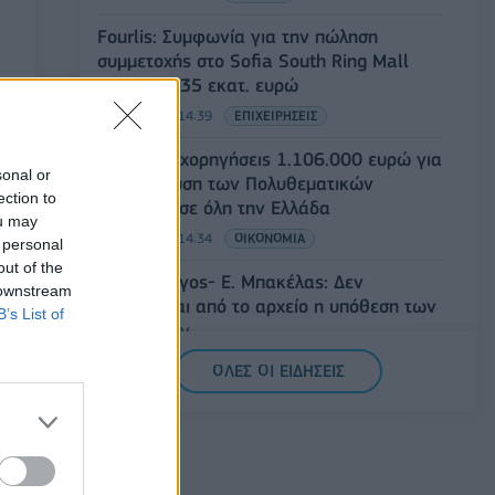
Fourlis: Συμφωνία για την πώληση
συμμετοχής στο Sofia South Ring Mall
έναντι 49,35 εκατ. ευρώ
07/08/2026 - 14:39
ΕΠΙΧΕΙΡΗΣΕΙΣ
ΥΠΠΟ: Επιχορηγήσεις 1.106.000 ευρώ για
sonal or
την ενίσχυση των Πολυθεματικών
ection to
Φεστιβάλ σε όλη την Ελλάδα
ou may
07/08/2026 - 14:34
ΟΙΚΟΝΟΜΙΑ
 personal
out of the
Άρειος Πάγος- Ε. Μπακέλας: Δεν
 downstream
ανασύρεται από το αρχείο η υπόθεση των
B’s List of
υποκλοπών
07/08/2026 - 14:11
ΕΛΛΑΔΑ
ΟΛΕΣ ΟΙ ΕΙΔΗΣΕΙΣ
Σαουδική Αραβία, Τουρκία και Πακιστάν
υπογράφουν κοινή αμυντική συμφωνία
07/08/2026 - 13:47
ΚΟΣΜΟΣ