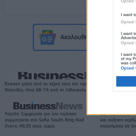
Opted 
I want t
Opted 
I want 
Advertis
Opted 
I want t
of my P
was col
Opted 
Έχασαν μέσα από τα χέρια τους την πρόκριση στους «4» οι
Νεάνιδες, ήττα 66-74 από τη Λιθουανία στην παράταση
Fourlis: Συμφωνία για την πώληση
Β.Σ. Καρούλιας: Τ
συμμετοχής στο Sofia South Ring Mall
και αύξηση κερδ
έναντι 49,35 εκατ. ευρώ
στοιχήματα σε lo