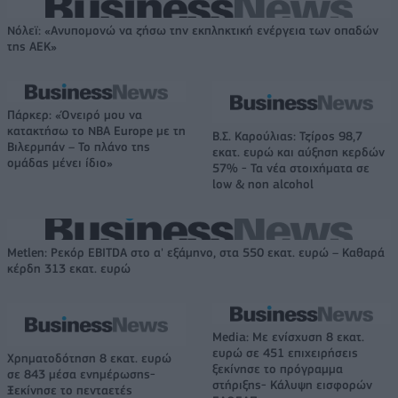
Νόλεϊ: «Ανυπομονώ να ζήσω την εκπληκτική ενέργεια των οπαδών
της ΑΕΚ»
Πάρκερ: «Όνειρό μου να
κατακτήσω το ΝΒΑ Europe με τη
Β.Σ. Καρούλιας: Τζίρος 98,7
Βιλερμπάν – Το πλάνο της
εκατ. ευρώ και αύξηση κερδών
ομάδας μένει ίδιο»
57% - Τα νέα στοιχήματα σε
low & non alcohol
Metlen: Ρεκόρ EBITDA στο α' εξάμηνο, στα 550 εκατ. ευρώ – Καθαρά
κέρδη 313 εκατ. ευρώ
Media: Με ενίσχυση 8 εκατ.
ευρώ σε 451 επιχειρήσεις
Χρηματοδότηση 8 εκατ. ευρώ
ξεκίνησε το πρόγραμμα
σε 843 μέσα ενημέρωσης-
στήριξης- Κάλυψη εισφορών
Ξεκίνησε το πενταετές