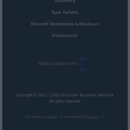
Ταυτότητα
Όροι Χρήσης
Πολιτική Προστασίας Δεδομένων
Επικοινωνία
ΜΕΛΟΣ #232470 Μ.Η.Τ.
Copyright © 2012 - 2026
Direction Business Network
.
All rights reserved.
Designed by
nikolas
Developed by
Nuevvo