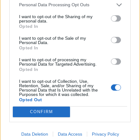
Personal Data Processing Opt Outs
Alpha Bank: Για πρώτη φορά το Αρχαίο Θέατρο Επιδαύρου άνοιξε τις
I want to opt-out of the Sharing of my
πύλες του σε όλους
personal data.
Opted In
I want to opt-out of the Sale of my
Personal Data.
ESG Report 2025: Πώς η ΑΒ Βασιλόπουλος μετατρέπει τη
Opted In
βιωσιμότητα σε καθημερινή πράξη
I want to opt-out of processing my
Personal Data for Targeted Advertising.
Opted In
I want to opt-out of Collection, Use,
ΠΕΡΙΣΣΌΤΕΡΑ ΣΕ ΑΥΤΉ ΤΗΝ ΚΑΤΗΓΟΡΊΑ
Retention, Sale, and/or Sharing of my
Personal Data that Is Unrelated with the
Purposes for which it was collected.
Opted Out
CONFIRM
Data Deletion
Data Access
Privacy Policy