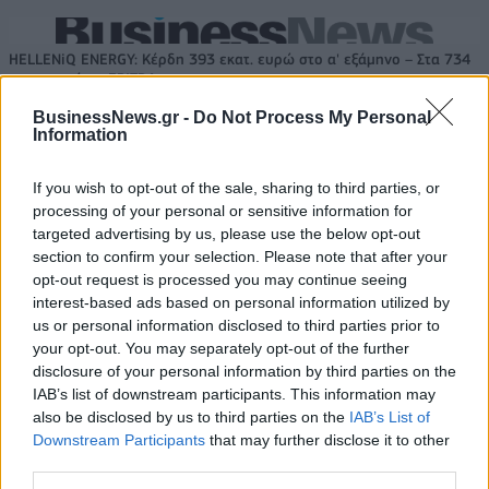
HELLENiQ ENERGY: Κέρδη 393 εκατ. ευρώ στο α' εξάμηνο – Στα 734
εκατ. ευρώ τα EBITDA
BusinessNews.gr -
Do Not Process My Personal
Information
If you wish to opt-out of the sale, sharing to third parties, or
Viohalco: Αυξημένος κατά 14%
ΥΠΕΘΟΟ: Νέες επενδύσεις 1
ο τζίρος στο α' εξάμηνο, στα 4,3
δισ. ευρώ ως το 2028 για την
processing of your personal or sensitive information for
δισ. ευρώ – Στα 446 εκατ. ευρώ
Ενέργεια
targeted advertising by us, please use the below opt-out
τα EBITDA
section to confirm your selection. Please note that after your
opt-out request is processed you may continue seeing
interest-based ads based on personal information utilized by
us or personal information disclosed to third parties prior to
Η συμφωνία Arval-Athlon αναδιαμορφώνει την αγορά leasing
your opt-out. You may separately opt-out of the further
disclosure of your personal information by third parties on the
IAB’s list of downstream participants. This information may
VW: Η δύσκολη εξίσωση της
18η συνεχόμενη χρονιά για τον
also be disclosed by us to third parties on the
IAB’s List of
αναδιάρθρωσης
ΟΤΕ στη διεθνή σειρά δεικτών
Downstream Participants
that may further disclose it to other
FTSE4Good
third parties.