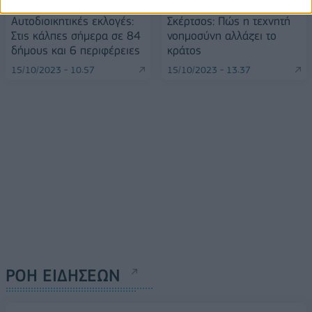
Αυτοδιοικητικές εκλογές:
Σκέρτσος: Πώς η τεχνητή
Στις κάλπες σήμερα σε 84
νοημοσύνη αλλάζει το
δήμους και 6 περιφέρειες
κράτος
15/10/2023 - 10:57
15/10/2023 - 13:37
ΡΟΗ ΕΙΔΗΣΕΩΝ