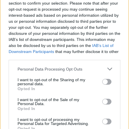
section to confirm your selection. Please note that after your
opt-out request is processed you may continue seeing
interest-based ads based on personal information utilized by
ΥΠΑΑΤ: Επιπλέον 12,5 εκατ. ευρώ στις Περιφέρειες
us or personal information disclosed to third parties prior to
για την ενίσχυση της βιοασφάλειας
your opt-out. You may separately opt-out of the further
07/08/2026 - 17:02
ΟΙΚΟΝΟΜΙΑ
disclosure of your personal information by third parties on the
IAB’s list of downstream participants. This information may
Deloitte Ελλάδος: Χρηματοοικονομικός σύμβουλος
also be disclosed by us to third parties on the
IAB’s List of
της ΔΕΗ για την είσοδο στην πολωνική αγορά
Downstream Participants
that may further disclose it to other
ενέργειας
third parties.
07/08/2026 - 16:38
ΕΠΙΧΕΙΡΗΣΕΙΣ
Personal Data Processing Opt Outs
Στρατηγική επένδυση του EFA GROUP στη Fractal
I want to opt-out of the Sharing of my
για την ανάπτυξη προηγμένων αμυντικών
personal data.
τεχνολογιών
Opted In
07/08/2026 - 16:11
ΕΠΙΧΕΙΡΗΣΕΙΣ
I want to opt-out of the Sale of my
Personal Data.
Συνάλλαγμα: Το ευρώ ενισχύεται 0,08%, στα
Opted In
1,1534 δολάρια
I want to opt-out of processing my
07/08/2026 - 15:45
ΟΙΚΟΝΟΜΙΑ
Personal Data for Targeted Advertising.
Opted In