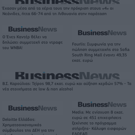
Έχασαν μέσα από τα χέρια τους την πρόκριση στους «4» οι
Νεάνιδες, ήττα 66-74 από τη Λιθουανία στην παράταση
Ο Ένες Καντέρ θέλει να
δηλώσει συμμετοχή στο ντραφτ
Fourlis: Συμφωνία για την
του WNBA!
πώληση συμμετοχής στο Sofia
South Ring Mall έναντι 49,35
εκατ. ευρώ
Β.Σ. Καρούλιας: Τζίρος 98,7 εκατ. ευρώ και αύξηση κερδών 57% - Τα
νέα στοιχήματα σε low & non alcohol
Media: Με ενίσχυση 8 εκατ.
ευρώ σε 451 επιχειρήσεις
Deloitte Ελλάδος:
ξεκίνησε το πρόγραμμα
Χρηματοοικονομικός
στήριξης- Κάλυψη εισφορών
σύμβουλος της ΔΕΗ για την
ΕΔΟΕΑΠ