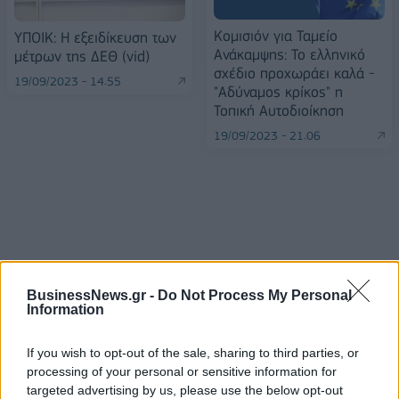
Κομισιόν για Ταμείο
ΥΠΟΙΚ: Η εξειδίκευση των
Ανάκαμψης: Το ελληνικό
μέτρων της ΔΕΘ (vid)
σχέδιο προχωράει καλά -
19/09/2023 - 14:55
"Αδύναμος κρίκος" η
Τοπική Αυτοδιοίκηση
19/09/2023 - 21:06
BusinessNews.gr -
Do Not Process My Personal
Information
If you wish to opt-out of the sale, sharing to third parties, or
processing of your personal or sensitive information for
targeted advertising by us, please use the below opt-out
ΡΟΗ ΕΙΔΗΣΕΩΝ