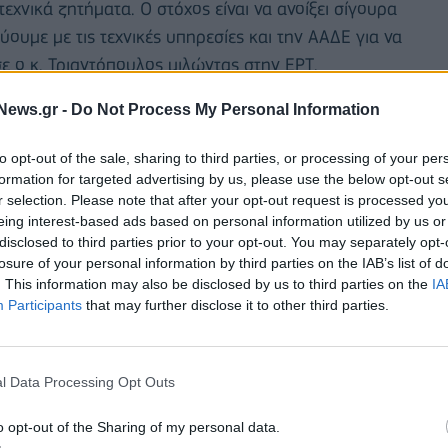
εχνικά ζητήματα. Ο στόχος είναι να ανοίξει σίγουρα
ουμε με τις τεχνικές υπηρεσίες και την ΑΑΔΕ για να
σε ο κ. Τριαντόπουλος μιλώντας στην ΕΡΤ.
News.gr -
Do Not Process My Personal Information
ουν καταστραφεί ο κ. Τριαντόπουλος τόνισε: “Ήδη έχει
υνδρομής όπου καλύπτεται το 80% μέσα από την
to opt-out of the sale, sharing to third parties, or processing of your per
ειο με την εγγύηση του Ελληνικού Δημοσίου. Τις
formation for targeted advertising by us, please use the below opt-out s
ης εβδομάδος, θα ανοίξει η πλατφόρμα arogi.gov.gr
r selection. Please note that after your opt-out request is processed y
eing interest-based ads based on personal information utilized by us or
ιές στα σπίτια τους την πρώτη αρωγή έναντι της
disclosed to third parties prior to your opt-out. You may separately opt-
υ έχει χαρακτηριστεί το σπίτι τους ως κόκκινο αυτό
losure of your personal information by third parties on the IAB’s list of
ρώ αντιστοιχεί στην περίπτωση που έχει
. This information may also be disclosed by us to third parties on the
IA
Participants
that may further disclose it to other third parties.
τη αρωγή, όχι για το τελικό ποσό” σημείωσε και
 πολίτες να ξεκινήσουν τη συνεργασία τους με τους
l Data Processing Opt Outs
φάκελο των επιδιορθώσεων, της ανακατασκευής, ενώ
o opt-out of the Sharing of my personal data.
σία κυρίως του Υπουργείου Εσωτερικών με τους