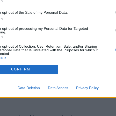
In
ίων αυτών. Παλαιότερα την κατεδάφιση την
ένα κόστος αλλά και μια διαδικασία που έπαιρνε
o opt-out of the Sale of my Personal Data.
In
τό όπου χρειάζεται για να ξεκινήσουν οι
to opt-out of processing my Personal Data for Targeted
ing.
In
o opt-out of Collection, Use, Retention, Sale, and/or Sharing
ersonal Data that Is Unrelated with the Purposes for which it
lected.
Out
CONFIRM
Data Deletion
Data Access
Privacy Policy