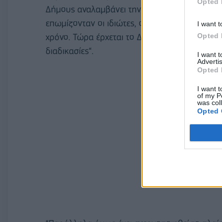
Opted 
Δήμους αναλαμβάνει την κατεδάφιση των κτιρ
επωμίζονταν οι ιδιώτες, οπότε και αυτό ήταν 
I want t
Opted 
χρόνο. Τώρα έρχεται το Δήμος και το κάνει αυ
διαδικασίες“.
I want 
Advertis
Opted 
I want t
of my P
was col
Opted 