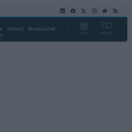
ΚΗ
ΚΟΣΜΟΣ
BN MAGAZINE
ΡΟΗ
ΜΕΝΟΥ