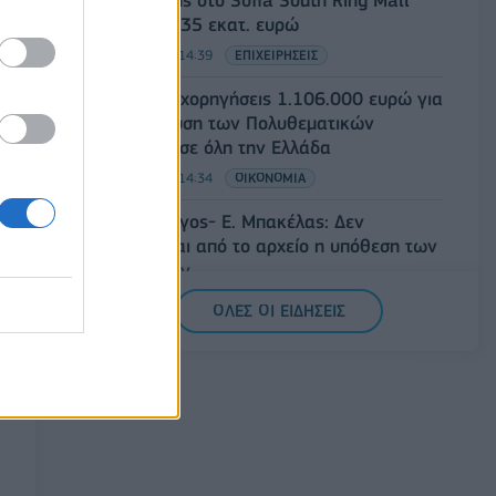
έναντι 49,35 εκατ. ευρώ
07/08/2026 - 14:39
ΕΠΙΧΕΙΡΗΣΕΙΣ
ΥΠΠΟ: Επιχορηγήσεις 1.106.000 ευρώ για
την ενίσχυση των Πολυθεματικών
Φεστιβάλ σε όλη την Ελλάδα
07/08/2026 - 14:34
ΟΙΚΟΝΟΜΙΑ
Άρειος Πάγος- Ε. Μπακέλας: Δεν
ανασύρεται από το αρχείο η υπόθεση των
υποκλοπών
07/08/2026 - 14:11
ΕΛΛΑΔΑ
ΟΛΕΣ ΟΙ ΕΙΔΗΣΕΙΣ
Σαουδική Αραβία, Τουρκία και Πακιστάν
υπογράφουν κοινή αμυντική συμφωνία
07/08/2026 - 13:47
ΚΟΣΜΟΣ