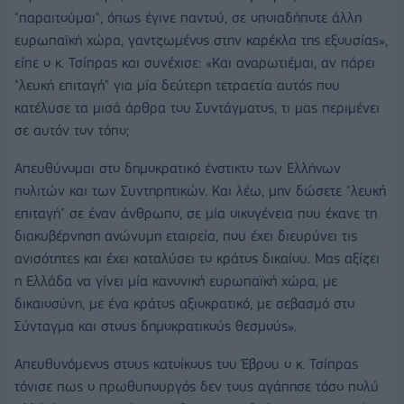
"παραιτούμαι", όπως έγινε παντού, σε οποιαδήποτε άλλη
ευρωπαϊκή χώρα, γαντζωμένος στην καρέκλα της εξουσίας»,
είπε ο κ. Τσίπρας και συνέχισε: «Και αναρωτιέμαι, αν πάρει
"λευκή επιταγή" για μία δεύτερη τετραετία αυτός που
κατέλυσε τα μισά άρθρα του Συντάγματος, τι μας περιμένει
σε αυτόν τον τόπο;
Απευθύνομαι στο δημοκρατικό ένστικτο των Ελλήνων
πολιτών και των Συντηρητικών. Και λέω, μην δώσετε "λευκή
επιταγή" σε έναν άνθρωπο, σε μία οικογένεια που έκανε τη
διακυβέρνηση ανώνυμη εταιρεία, που έχει διευρύνει τις
ανισότητες και έχει καταλύσει το κράτος δικαίου. Μας αξίζει
η Ελλάδα να γίνει μία κανονική ευρωπαϊκή χώρα, με
δικαιοσύνη, με ένα κράτος αξιοκρατικό, με σεβασμό στο
Σύνταγμα και στους δημοκρατικούς θεσμούς».
Απευθυνόμενος στους κατοίκους του Έβρου ο κ. Τσίπρας
τόνισε πως ο πρωθυπουργός δεν τους αγάπησε τόσο πολύ