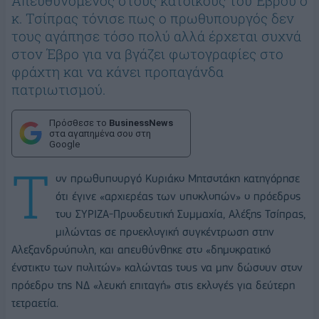
Απευθυνόμενος στους κατοίκους του Έβρου ο
κ. Τσίπρας τόνισε πως ο πρωθυπουργός δεν
τους αγάπησε τόσο πολύ αλλά έρχεται συχνά
στον Έβρο για να βγάζει φωτογραφίες στο
φράχτη και να κάνει προπαγάνδα
πατριωτισμού.
Πρόσθεσε το
BusinessNews
στα αγαπημένα σου στη
Google
Τ
ον πρωθυπουργό Κυριάκο Μητσοτάκη κατηγόρησε
ότι έγινε «αρχιερέας των υποκλοπών» ο πρόεδρος
του ΣΥΡΙΖΑ-Προοδευτική Συμμαχία, Αλέξης Τσίπρας,
μιλώντας σε προεκλογική συγκέντρωση στην
Αλεξανδρούπολη, και απευθύνθηκε στο «δημοκρατικό
ένστικτο των πολιτών» καλώντας τους να μην δώσουν στον
πρόεδρο της ΝΔ «λευκή επιταγή» στις εκλογές για δεύτερη
τετραετία.