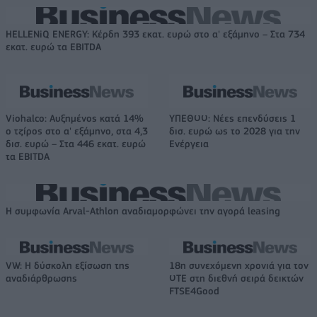
HELLENiQ ENERGY: Κέρδη 393 εκατ. ευρώ στο α' εξάμηνο – Στα 734
εκατ. ευρώ τα EBITDA
Viohalco: Αυξημένος κατά 14%
ΥΠΕΘΟΟ: Νέες επενδύσεις 1
ο τζίρος στο α' εξάμηνο, στα 4,3
δισ. ευρώ ως το 2028 για την
δισ. ευρώ – Στα 446 εκατ. ευρώ
Ενέργεια
τα EBITDA
Η συμφωνία Arval-Athlon αναδιαμορφώνει την αγορά leasing
VW: Η δύσκολη εξίσωση της
18η συνεχόμενη χρονιά για τον
αναδιάρθρωσης
ΟΤΕ στη διεθνή σειρά δεικτών
FTSE4Good