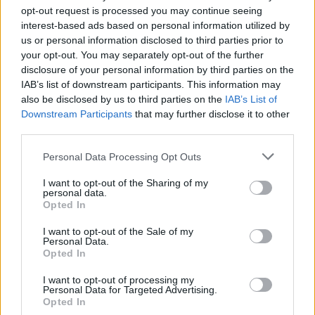
opt-out request is processed you may continue seeing
Ουκρανία: Με Μίχαϊλιουκ και Λεν κόντρα στην Ελλάδα
interest-based ads based on personal information utilized by
us or personal information disclosed to third parties prior to
your opt-out. You may separately opt-out of the further
disclosure of your personal information by third parties on the
Άρης: Ανακοίνωσε την
IAB’s list of downstream participants. This information may
απόκτηση του Άνταμ Μοκόκα -
Β.Σ. Καρούλιας: Τζίρος 98,7
also be disclosed by us to third parties on the
IAB’s List of
Δωρεά της ΚΑΕ στους
εκατ. ευρώ και αύξηση κερδών
πυρόπληκτους
Downstream Participants
that may further disclose it to other
57% - Τα νέα στοιχήματα σε
third parties.
low & non alcohol
Personal Data Processing Opt Outs
I want to opt-out of the Sharing of my
Metlen: Ρεκόρ EBITDA στο α' εξάμηνο, στα 550 εκατ. ευρώ – Καθαρά
personal data.
κέρδη 313 εκατ. ευρώ
Opted In
I want to opt-out of the Sale of my
Personal Data.
Media: Με ενίσχυση 8 εκατ.
Opted In
ευρώ σε 451 επιχειρήσεις
Χρηματοδότηση 8 εκατ. ευρώ
ξεκίνησε το πρόγραμμα
σε 843 μέσα ενημέρωσης-
I want to opt-out of processing my
στήριξης- Κάλυψη εισφορών
Personal Data for Targeted Advertising.
Ξεκίνησε το πενταετές
ΕΔΟΕΑΠ
Opted In
πρόγραμμα ενίσχυσης του