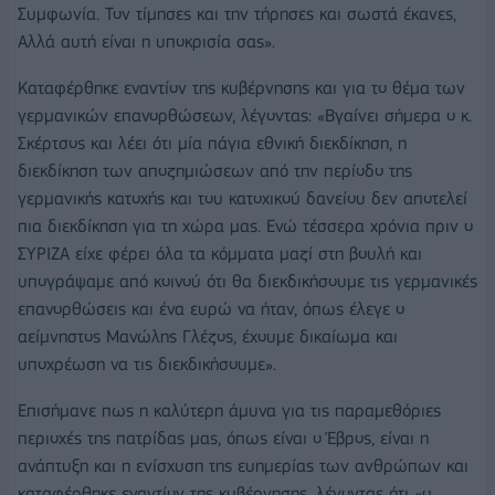
Συμφωνία. Τον τίμησες και την τήρησες και σωστά έκανες,
Αλλά αυτή είναι η υποκρισία σας».
Καταφέρθηκε εναντίον της κυβέρνησης και για το θέμα των
γερμανικών επανορθώσεων, λέγοντας: «Βγαίνει σήμερα ο κ.
Σκέρτσος και λέει ότι μία πάγια εθνική διεκδίκηση, η
διεκδίκηση των αποζημιώσεων από την περίοδο της
γερμανικής κατοχής και του κατοχικού δανείου δεν αποτελεί
πια διεκδίκηση για τη χώρα μας. Ενώ τέσσερα χρόνια πριν ο
ΣΥΡΙΖΑ είχε φέρει όλα τα κόμματα μαζί στη βουλή και
υπογράψαμε από κοινού ότι θα διεκδικήσουμε τις γερμανικές
επανορθώσεις και ένα ευρώ να ήταν, όπως έλεγε ο
αείμνηστος Μανώλης Γλέζος, έχουμε δικαίωμα και
υποχρέωση να τις διεκδικήσουμε».
Επισήμανε πως η καλύτερη άμυνα για τις παραμεθόριες
περιοχές της πατρίδας μας, όπως είναι ο Έβρος, είναι η
ανάπτυξη και η ενίσχυση της ευημερίας των ανθρώπων και
καταφέρθηκε εναντίον της κυβέρνησης, λέγοντας ότι «ο