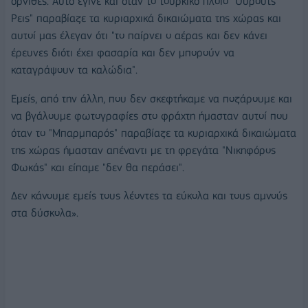
όρνιθες. Αυτό έγινε και όταν το τουρκικό πλοίο "Ούρουτς
Ρεις" παραβίαζε τα κυριαρχικά δικαιώματα της χώρας και
αυτοί μας έλεγαν ότι "το παίρνει ο αέρας και δεν κάνει
έρευνες διότι έχει φασαρία και δεν μπορούν να
καταγράψουν τα καλώδια".
Εμείς, από την άλλη, που δεν σκεφτήκαμε να ποζάρουμε και
να βγάλουμε φωτογραφίες στο φράχτη ήμασταν αυτοί που
όταν το "Μπαρμπαρός" παραβίαζε τα κυριαρχικά δικαιώματα
της χώρας ήμασταν απέναντι με τη φρεγάτα "Νικηφόρος
Φωκάς" και είπαμε "δεν θα περάσει".
Δεν κάνουμε εμείς τους λέοντες τα εύκολα και τους αμνούς
στα δύσκολα».