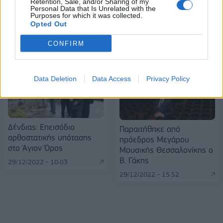
Retention, Sale, and/or Sharing of my
Personal Data that Is Unrelated with the
Purposes for which it was collected.
Opted Out
ΠΕΡΙΣΣΌΤΕΡΑ ΣΕ ΑΥΤΉ ΤΗΝ ΚΑΤΗΓΟΡΊΑ
CONFIRM
Data Deletion
Data Access
Privacy Policy
Δένδιας: Επεισόδιο
Παραιτήθηκε από
ορθοστατικής υπότασης
πρόεδρος Μεγάρου
στο Άγιον Όρος
Μουσικής Θεσσαλονίκης ο
Β. Γάκης
29/12/2022 - 10:03
29/12/2022 - 15:52