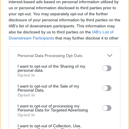
Ουγγαρία
interest-based ads based on personal information utilized by
us or personal information disclosed to third parties prior to
your opt-out. You may separately opt-out of the further
disclosure of your personal information by third parties on the
Νέο Audi A2 e-tron με στόχο την κορυφή της αποδοτικότητας
IAB’s list of downstream participants. This information may
also be disclosed by us to third parties on the
IAB’s List of
Downstream Participants
that may further disclose it to other
third parties.
Η Chery επενδύει 75 εκατ.
Ατρόμητος και Novibet
δολάρια στην KG Mobility
συνεχίζουν μαζί: Ανανέωση της
Personal Data Processing Opt Outs
συνεργασίας τους μέχρι το
2028
I want to opt-out of the Sharing of my
personal data.
Opted In
18η συνεχόμενη χρονιά για τον ΟΤΕ στη διεθνή σειρά δεικτών
I want to opt-out of the Sale of my
FTSE4Good
Personal Data.
Opted In
I want to opt-out of processing my
Personal Data for Targeted Advertising.
Alpha Bank: Για πρώτη φορά το Αρχαίο Θέατρο Επιδαύρου άνοιξε τις
Opted In
πύλες του σε όλους
I want to opt-out of Collection, Use,