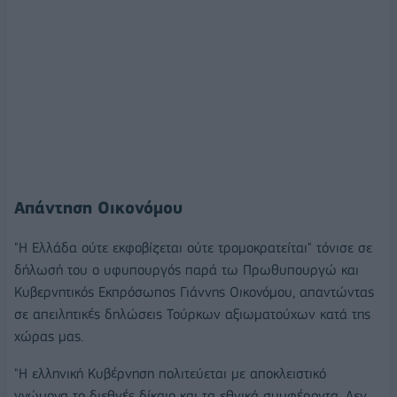
Απάντηση Οικονόμου
"Η Ελλάδα ούτε εκφοβίζεται ούτε τρομοκρατείται" τόνισε σε
δήλωσή του ο υφυπουργός παρά τω Πρωθυπουργώ και
Κυβερνητικός Εκπρόσωπος Γιάννης Οικονόμου, απαντώντας
σε απειλητικές δηλώσεις Τούρκων αξιωματούχων κατά της
χώρας μας.
"Η ελληνική Κυβέρνηση πολιτεύεται με αποκλειστικό
γνώμονα το διεθνές δίκαιο και τα εθνικά συμφέροντα. Δεν