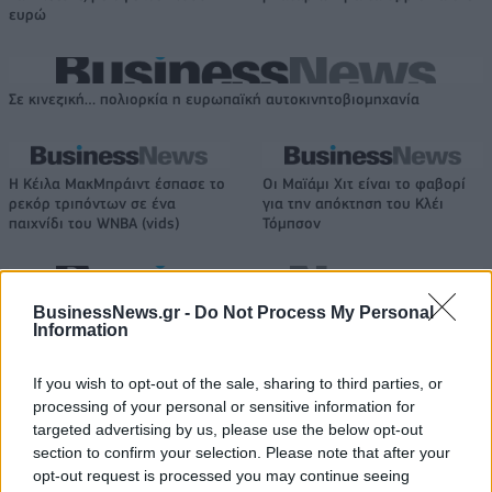
ευρώ
Σε κινεζική… πολιορκία η ευρωπαϊκή αυτοκινητοβιομηχανία
Η Κέιλα ΜακΜπράιντ έσπασε το
Οι Μαϊάμι Χιτ είναι το φαβορί
ρεκόρ τριπόντων σε ένα
για την απόκτηση του Κλέι
παιχνίδι του WNBA (vids)
Τόμπσον
Ταχύτερα και αυστηρότερα: Το νέο ψηφιακό καθεστώς της ΑΑΔΕ για
BusinessNews.gr -
Do Not Process My Personal
τα ανασφάλιστα οχήματα
Information
If you wish to opt-out of the sale, sharing to third parties, or
processing of your personal or sensitive information for
targeted advertising by us, please use the below opt-out
Όμιλος ΔΕΗ: Νέα συμφωνία για
Τουρισμός για Όλους: Kατάθεση
section to confirm your selection. Please note that after your
χαρτοφυλάκιο έργων ΑΠΕ άνω
αιτήσεων ανεξάρτητα από το
opt-out request is processed you may continue seeing
των 2 GW σε Πολωνία και
τελευταίο ψηφίο του ΑΦΜ