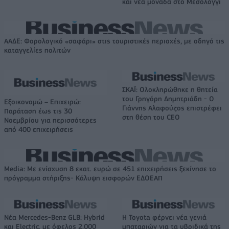
και νέα μονάδα στο Μεσολόγγι
ΑΑΔΕ: Φορολογικό «σαφάρι» στις τουριστικές περιοχές, με οδηγό τις
καταγγελίες πολιτών
ΣΚΑΪ: Ολοκληρώθηκε η θητεία
του Γρηγόρη Δημητριάδη - Ο
Εξοικονομώ – Επιχειρώ:
Γιάννης Αλαφούζος επιστρέφει
Παράταση έως τις 30
στη θέση του CEO
Νοεμβρίου για περισσότερες
από 400 επιχειρήσεις
Media: Με ενίσχυση 8 εκατ. ευρώ σε 451 επιχειρήσεις ξεκίνησε το
πρόγραμμα στήριξης- Κάλυψη εισφορών ΕΔΟΕΑΠ
Νέα Mercedes-Benz GLB: Hybrid
Η Toyota φέρνει νέα γενιά
και Electric, με όφελος 2.000
μπαταριών για τα υβριδικά της