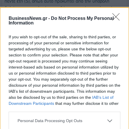
πέντε έτη (5), όπως αυτό προκύπτει από την υποβολή
δηλώσεων φορολογίας εισοδήματος κατά την τελευταία
πενταετία.
BusinessNews.gr -
Do Not Process My Personal
Information
Ο δικαιούχος οφείλει να είναι ασφαλισμένος τουλάχιστον μία
φορά σε οποιονδήποτε φορέα κύριας ασφάλισης και για
If you wish to opt-out of the sale, sharing to third parties, or
χρόνο ασφάλισης μεγαλύτερο του ενός μήνα μέχρι και
processing of your personal or sensitive information for
31/10/2017, όπως αυτό προκύπτει από το μητρώο Άμεσα
targeted advertising by us, please use the below opt-out
section to confirm your selection. Please note that after your
Ασφαλισμένων και Συνταξιούχων του ΕΦΚΑ είτε να είναι
opt-out request is processed you may continue seeing
συνταξιούχος εξ ιδίου δικαιώματος ή εκ μεταβιβάσεως είτε
interest-based ads based on personal information utilized by
να λαμβάνει το επίδομα κοινωνικής αλληλεγγύης
us or personal information disclosed to third parties prior to
ανασφάλιστων υπερηλίκων του άρθρου 93 του
your opt-out. You may separately opt-out of the further
ν.4387/2016. Ο δικαιούχος και όλα τα ενήλικα μέλη του
disclosure of your personal information by third parties on the
IAB’s list of downstream participants. This information may
νοικοκυριού πρέπει να έχουν υποβάλει δηλώσεις
also be disclosed by us to third parties on the
IAB’s List of
φορολογίας εισοδήματος φορολογικού έτους 2016, εφόσον
Downstream Participants
that may further disclose it to other
έχουν υποχρέωση.
third parties.
»Άρθρο 3
Personal Data Processing Opt Outs