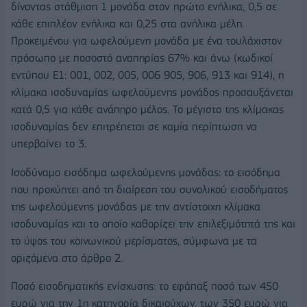
δίνοντας στάθμιση 1 μονάδα στον πρώτο ενήλικα, 0,5 σε
κάθε επιπλέον ενήλικα και 0,25 στα ανήλικα μέλη.
Προκειμένου για ωφελούμενη μονάδα με ένα τουλάχιστον
πρόσωπο με ποσοστό αναπηρίας 67% και άνω (κωδικοί
εντύπου Ε1: 001, 002, 005, 006 905, 906, 913 και 914), η
κλίμακα ισοδυναμίας ωφελούμενης μονάδος προσαυξάνεται
κατά 0,5 για κάθε ανάπηρο μέλος. Το μέγιστο της κλίμακας
ισοδυναμίας δεν επιτρέπεται σε καμία περίπτωση να
υπερβαίνει το 3.
Ισοδύναμο εισόδημα ωφελούμενης μονάδας: το εισόδημα
που προκύπτει από τη διαίρεση του συνολικού εισοδήματος
της ωφελούμενης μονάδας με την αντίστοιχη κλίμακα
ισοδυναμίας και το οποίο καθορίζει την επιλεξιμότητά της και
το ύψος του κοινωνικού μερίσματος, σύμφωνα με τα
οριζόμενα στο άρθρο 2.
Ποσό εισοδηματικής ενίσχυσης: το εφάπαξ ποσό των 450
ευρώ για την 1η κατηγορία δικαιούχων, των 350 ευρώ για