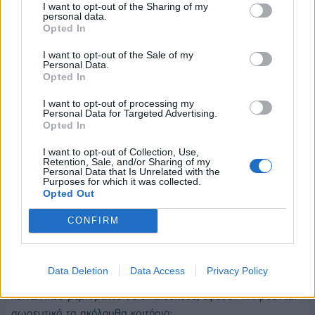
Διαδικασία υποβολής αιτήσεων
I want to opt-out of the Sharing of my
personal data.
Opted In
Η διαδικασία υποβολής αιτήσεων αποτελείται από τα κάτωθι
στάδια:
I want to opt-out of the Sale of my
Personal Data.
Opted In
Η αίτηση, η οποία επέχει θέση υπεύθυνης δήλωσης
του ν.1599/1986 ως προς τα δηλούμενα στοιχεία και
I want to opt-out of processing my
συναίνεσης για τη λήψη φορολογικών δεδομένων που
Personal Data for Targeted Advertising.
Opted In
τηρούνται στην Α.Α.Δ.Ε., υποβάλλεται από τον/την
υπόχρεο ή τον/τη σύζυγο του υπόχρεου υποβολής
I want to opt-out of Collection, Use,
Retention, Sale, and/or Sharing of my
δήλωσης φορολογίας εισοδήματος της ωφελούμενης
Personal Data that Is Unrelated with the
μονάδας μέσω του διαδικτυακού τόπου του
Purposes for which it was collected.
Opted Out
προγράμματος (
www.koinonikomerisma.gr
),
χρησιμοποιώντας τους προσωπικούς κωδικούς
CONFIRM
πρόσβασης του πληροφοριακού συστήματος TAXISnet
της Ανεξάρτητης Αρχής Δημοσίων Εσόδων (Α.Α.Δ.Ε.).
Data Deletion
Data Access
Privacy Policy
Κατ' εξαίρεση, είναι δυνατή η οίκοθεν καταβολή του
κοινωνικού μερίσματος σε δικαιούχους, εφόσον πληρούνται
σωρευτικά τα ακόλουθα κριτήρια: