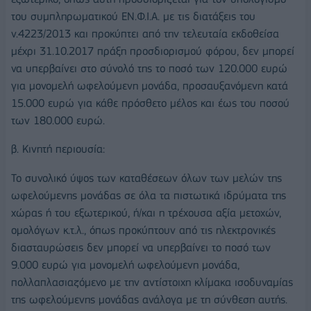
του συμπληρωματικού ΕΝ.Φ.Ι.Α. με τις διατάξεις του
ν.4223/2013 και προκύπτει από την τελευταία εκδοθείσα
μέχρι 31.10.2017 πράξη προσδιορισμού φόρου, δεν μπορεί
να υπερβαίνει στο σύνολό της το ποσό των 120.000 ευρώ
για μονομελή ωφελούμενη μονάδα, προσαυξανόμενη κατά
15.000 ευρώ για κάθε πρόσθετο μέλος και έως του ποσού
των 180.000 ευρώ.
β. Κινητή περιουσία:
Το συνολικό ύψος των καταθέσεων όλων των μελών της
ωφελούμενης μονάδας σε όλα τα πιστωτικά ιδρύματα της
χώρας ή του εξωτερικού, ή/και η τρέχουσα αξία μετοχών,
ομολόγων κ.τ.λ., όπως προκύπτουν από τις ηλεκτρονικές
διασταυρώσεις δεν μπορεί να υπερβαίνει το ποσό των
9.000 ευρώ για μονομελή ωφελούμενη μονάδα,
πολλαπλασιαζόμενο με την αντίστοιχη κλίμακα ισοδυναμίας
της ωφελούμενης μονάδας ανάλογα με τη σύνθεση αυτής.