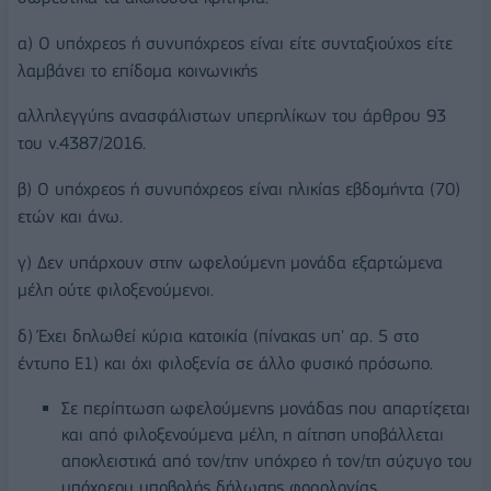
α) Ο υπόχρεος ή συνυπόχρεος είναι είτε συνταξιούχος είτε
λαμβάνει το επίδομα κοινωνικής
αλληλεγγύης ανασφάλιστων υπερηλίκων του άρθρου 93
του ν.4387/2016.
β) Ο υπόχρεος ή συνυπόχρεος είναι ηλικίας εβδομήντα (70)
ετών και άνω.
γ) Δεν υπάρχουν στην ωφελούμενη μονάδα εξαρτώμενα
μέλη ούτε φιλοξενούμενοι.
δ) Έχει δηλωθεί κύρια κατοικία (πίνακας υπ' αρ. 5 στο
έντυπο Ε1) και όχι φιλοξενία σε άλλο φυσικό πρόσωπο.
Σε περίπτωση ωφελούμενης μονάδας που απαρτίζεται
και από φιλοξενούμενα μέλη, η αίτηση υποβάλλεται
αποκλειστικά από τον/την υπόχρεο ή τον/τη σύζυγο του
υπόχρεου υποβολής δήλωσης φορολογίας