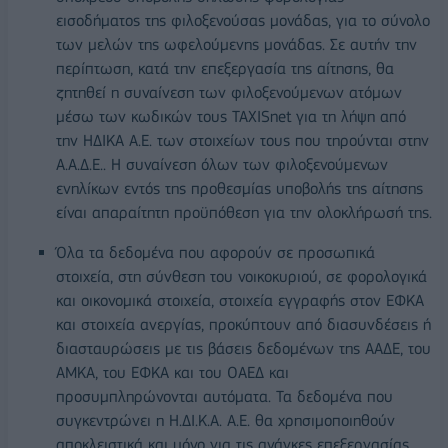
εισοδήματος της φιλοξενούσας μονάδας, για το σύνολο
των μελών της ωφελούμενης μονάδας. Σε αυτήν την
περίπτωση, κατά την επεξεργασία της αίτησης, θα
ζητηθεί η συναίνεση των φιλοξενούμενων ατόμων
μέσω των κωδικών τους TAXISnet για τη λήψη από
την ΗΔΙΚΑ Α.Ε. των στοιχείων τους που τηρούνται στην
Α.Α.Δ.Ε.. Η συναίνεση όλων των φιλοξενούμενων
ενηλίκων εντός της προθεσμίας υποβολής της αίτησης
είναι απαραίτητη προϋπόθεση για την ολοκλήρωσή της.
Όλα τα δεδομένα που αφορούν σε προσωπικά
στοιχεία, στη σύνθεση του νοικοκυριού, σε φορολογικά
και οικονομικά στοιχεία, στοιχεία εγγραφής στον ΕΦΚΑ
και στοιχεία ανεργίας, προκύπτουν από διασυνδέσεις ή
διασταυρώσεις με τις βάσεις δεδομένων της ΑΑΔΕ, του
ΑΜΚΑ, του ΕΦΚΑ και του ΟΑΕΔ και
προσυμπληρώνονται αυτόματα. Τα δεδομένα που
συγκεντρώνει η Η.ΔΙ.Κ.Α. Α.Ε. θα χρησιμοποιηθούν
αποκλειστικά και μόνο για τις ανάγκες επεξεργασίας