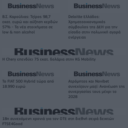
Β.Σ. Καρούλιας: Τζίρος 98,7
Deloitte Ελλάδος:
εκατ. ευρώ και αύξηση κερδών
Χρηματοοικονομικός
57% - Τα νέα στοιχήματα σε
σύμβουλος της ΔΕΗ για την
low & non alcohol
είσοδο στην πολωνική αγορά
ενέργειας
Η Chery επενδύει 75 εκατ. δολάρια στην KG Mobility
Το FIAT 500 Hybrid τώρα από
Ατρόμητος και Novibet
18.990 ευρώ
συνεχίζουν μαζί: Ανανέωση της
συνεργασίας τους μέχρι το
2028
18η συνεχόμενη χρονιά για τον ΟΤΕ στη διεθνή σειρά δεικτών
FTSE4Good