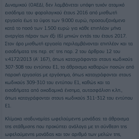
Δυναμικού (ΟΑΕΔ), δεν λαμβάνεται υπόψη τυχόν ατομικό
εισόδημα του φορολογικού έτους 2016 από μισθωτή
εργασία έως το ύψος των 9.000 ευρώ, προσαυξανόμενο
κατά το ποσό των 1.500 ευρώ για κάθε επιπλέον μήνα
ανεργίας πέραν των έξι (6) μηνών εντός του έτους 2017.
Στον όρο μισθωτή εργασία περιλαμβάνονται επιπλέον και τα
εισοδήματα της περ. στ' της παρ. 2 του άρθρου 12 του
ν.4172/2013 (Α' 167), όπως καταγράφονται στους κωδικούς
307-308 του εντύπου Ε1, το άθροισμα καθαρών ποσών από
παροχή εργασίας με εργόσημο, όπως καταγράφονται στους
κωδικούς 309-310 του εντύπου Ε1, καθώς και τα
εισοδήματα από οικοδομικά ένσημα, αυτασφάλιση κ.λπ.,
όπως καταγράφονται στους κωδικούς 311-312 του εντύπου
Ε1.
Κλίμακα ισοδυναμίας ωφελούμενης μονάδας: το άθροισμα
της στάθμισης που προκύπτει ανάλογα με τη σύνθεση της
ωφελούμενης μονάδας και τον αριθμό των μελών της,