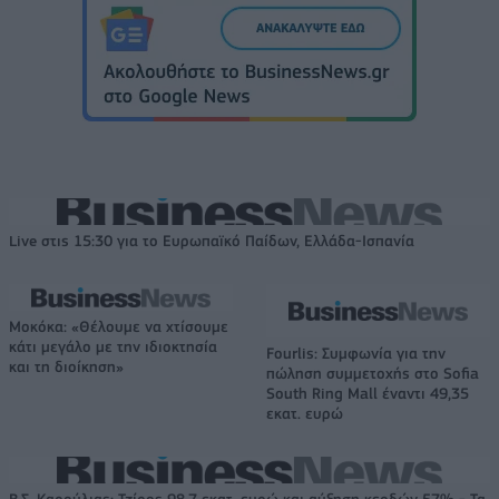
Live στις 15:30 για το Ευρωπαϊκό Παίδων, Ελλάδα-Ισπανία
Μοκόκα: «Θέλουμε να χτίσουμε
κάτι μεγάλο με την ιδιοκτησία
Fourlis: Συμφωνία για την
και τη διοίκηση»
πώληση συμμετοχής στο Sofia
South Ring Mall έναντι 49,35
εκατ. ευρώ
Β.Σ. Καρούλιας: Τζίρος 98,7 εκατ. ευρώ και αύξηση κερδών 57% - Τα