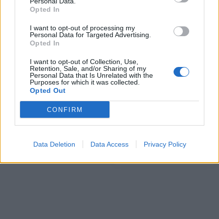
Personal Data.
Opted In
I want to opt-out of processing my
Personal Data for Targeted Advertising.
Opted In
I want to opt-out of Collection, Use,
Retention, Sale, and/or Sharing of my
Personal Data that Is Unrelated with the
ΕΛΣΤΑΤ: Αύξηση 31,3%
Purposes for which it was collected.
στον αριθμό των νέων
Opted Out
αυτοκινήτων τον Αύγουστο
Κυρ. Μητσοτάκης:
CONFIRM
"Εξαιρετικά αρνητικό
11/09/2017 - 03:00
μήνυμα στους ξένους
επενδυτές η απόφαση της
Eldorado"
Data Deletion
Data Access
Privacy Policy
11/09/2017 - 03:00