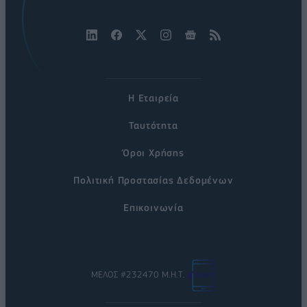
Η Εταιρεία
Ταυτότητα
Όροι Χρήσης
Πολιτική Προστασίας Δεδομένων
Επικοινωνία
ΜΕΛΟΣ #232470 Μ.Η.Τ.