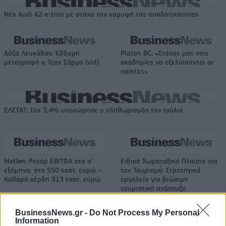
Νέο Audi A2 e-tron με στόχο την κορυφή της αποδοτικότητας
Δόξα Λευκάδας: Έβδομη
Platon BC: «Στόχος μας στις
μεταγραφή ο Τζος Σάρμα (vid)
ακαδημίες να εξελίσσονται οι
παίκτες»
ΕΛΣΤΑΤ: Στο 3,4% υποχώρησε ο πληθωρισμός τον Ιούλιο
Metlen: Ρεκόρ EBITDA στο α'
Ειδικό Χωροταξικό Πλαίσιο για
εξάμηνο, στα 550 εκατ. ευρώ –
τον Τουρισμό: Στρατηγικό
Καθαρά κέρδη 313 εκατ. ευρώ
εργαλείο για βιώσιμη
τουριστική ανάπτυξη
BusinessNews.gr -
Do Not Process My Personal
Information