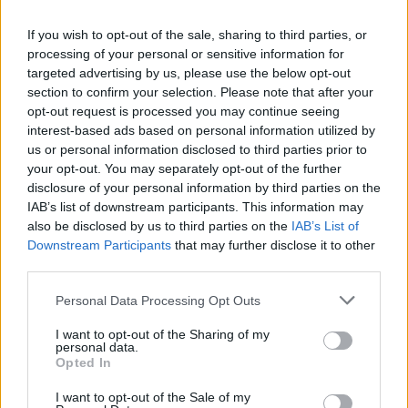
Η Chery επενδύει 75 εκατ. δολάρια στην KG Mobility
If you wish to opt-out of the sale, sharing to third parties, or
processing of your personal or sensitive information for
Το FIAT 500 Hybrid τώρα από
Ατρόμητος και Novibet
targeted advertising by us, please use the below opt-out
18.990 ευρώ
συνεχίζουν μαζί: Ανανέωση της
section to confirm your selection. Please note that after your
συνεργασίας τους μέχρι το
opt-out request is processed you may continue seeing
2028
interest-based ads based on personal information utilized by
us or personal information disclosed to third parties prior to
your opt-out. You may separately opt-out of the further
disclosure of your personal information by third parties on the
18η συνεχόμενη χρονιά για τον ΟΤΕ στη διεθνή σειρά δεικτών
IAB’s list of downstream participants. This information may
FTSE4Good
also be disclosed by us to third parties on the
IAB’s List of
Downstream Participants
that may further disclose it to other
third parties.
Alpha Bank: Για πρώτη φορά το Αρχαίο Θέατρο Επιδαύρου άνοιξε τις
πύλες του σε όλους
Personal Data Processing Opt Outs
I want to opt-out of the Sharing of my
personal data.
Opted In
I want to opt-out of the Sale of my
ΠΕΡΙΣΣΌΤΕΡΑ ΣΕ ΑΥΤΉ ΤΗΝ ΚΑΤΗΓΟΡΊΑ