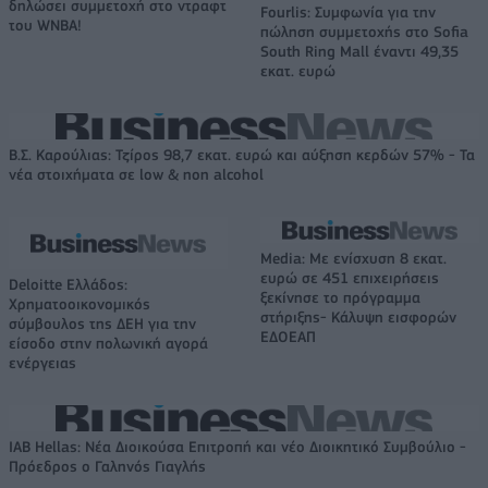
δηλώσει συμμετοχή στο ντραφτ
Fourlis: Συμφωνία για την
του WNBA!
πώληση συμμετοχής στο Sofia
South Ring Mall έναντι 49,35
εκατ. ευρώ
Β.Σ. Καρούλιας: Τζίρος 98,7 εκατ. ευρώ και αύξηση κερδών 57% - Τα
νέα στοιχήματα σε low & non alcohol
Media: Με ενίσχυση 8 εκατ.
ευρώ σε 451 επιχειρήσεις
Deloitte Ελλάδος:
ξεκίνησε το πρόγραμμα
Χρηματοοικονομικός
στήριξης- Κάλυψη εισφορών
σύμβουλος της ΔΕΗ για την
ΕΔΟΕΑΠ
είσοδο στην πολωνική αγορά
ενέργειας
IAB Hellas: Νέα Διοικούσα Επιτροπή και νέο Διοικητικό Συμβούλιο -
Πρόεδρος ο Γαληνός Γιαγλής