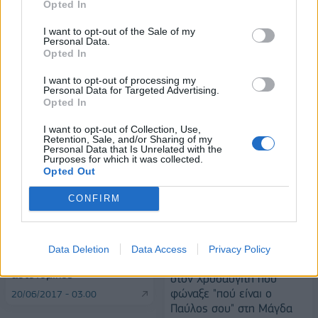
Opted In
Alpha Bank: Για πρώτη φορά το Αρχαίο Θέατρο Επιδαύρου άνοιξε τις
πύλες του σε όλους
I want to opt-out of the Sale of my
Personal Data.
Opted In
I want to opt-out of processing my
Personal Data for Targeted Advertising.
Opted In
ΠΕΡΙΣΣΌΤΕΡΑ ΣΕ ΑΥΤΉ ΤΗΝ ΚΑΤΗΓΟΡΊΑ
I want to opt-out of Collection, Use,
Retention, Sale, and/or Sharing of my
Personal Data that Is Unrelated with the
Purposes for which it was collected.
Opted Out
CONFIRM
Καταδίωξη πολυτελούς
αυτοκινήτου στην Αττική
Data Deletion
Data Access
Privacy Policy
Οδό-Τραυματίας ένας
Επτά μήνες με αναστολή
αστυνομικός
στον Χρυσαυγίτη που
φώναξε "πού είναι ο
20/06/2017 - 03:00
Παύλος σου" στη Μάγδα