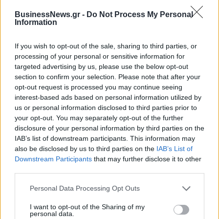
Χρηματοδότηση 8 εκατ. ευρώ
Metlen: Ρεκόρ EBITDA στο α'
BusinessNews.gr -
Do Not Process My Personal
σε 843 μέσα ενημέρωσης-
εξάμηνο, στα 550 εκατ. ευρώ –
Information
Ξεκίνησε το πενταετές
Καθαρά κέρδη 313 εκατ. ευρώ
πρόγραμμα ενίσχυσης του
Τύπου
If you wish to opt-out of the sale, sharing to third parties, or
processing of your personal or sensitive information for
targeted advertising by us, please use the below opt-out
section to confirm your selection. Please note that after your
Η Chery επενδύει 75 εκατ. δολάρια στην KG Mobility
opt-out request is processed you may continue seeing
interest-based ads based on personal information utilized by
us or personal information disclosed to third parties prior to
Το FIAT 500 Hybrid τώρα από
Ατρόμητος και Novibet
your opt-out. You may separately opt-out of the further
18.990 ευρώ
συνεχίζουν μαζί: Ανανέωση της
disclosure of your personal information by third parties on the
συνεργασίας τους μέχρι το
IAB’s list of downstream participants. This information may
2028
also be disclosed by us to third parties on the
IAB’s List of
Downstream Participants
that may further disclose it to other
third parties.
18η συνεχόμενη χρονιά για τον ΟΤΕ στη διεθνή σειρά δεικτών
Personal Data Processing Opt Outs
FTSE4Good
I want to opt-out of the Sharing of my
personal data.