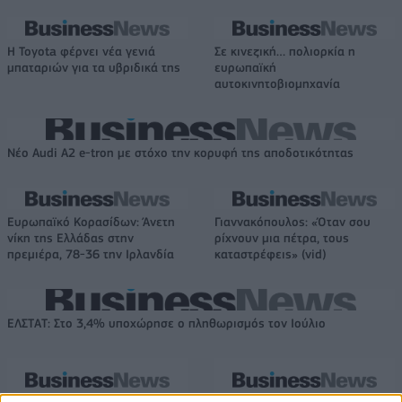
Η Toyota φέρνει νέα γενιά
Σε κινεζική… πολιορκία η
μπαταριών για τα υβριδικά της
ευρωπαϊκή
αυτοκινητοβιομηχανία
Νέο Audi A2 e-tron με στόχο την κορυφή της αποδοτικότητας
Ευρωπαϊκό Κορασίδων: Άνετη
Γιαννακόπουλος: «Όταν σου
νίκη της Ελλάδας στην
ρίχνουν μια πέτρα, τους
πρεμιέρα, 78-36 την Ιρλανδία
καταστρέφεις» (vid)
ΕΛΣΤΑΤ: Στο 3,4% υποχώρησε ο πληθωρισμός τον Ιούλιο