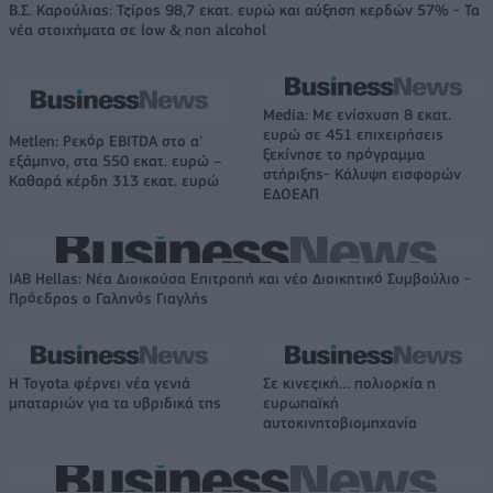
Β.Σ. Καρούλιας: Τζίρος 98,7 εκατ. ευρώ και αύξηση κερδών 57% - Τα
νέα στοιχήματα σε low & non alcohol
Media: Με ενίσχυση 8 εκατ.
ευρώ σε 451 επιχειρήσεις
Metlen: Ρεκόρ EBITDA στο α'
ξεκίνησε το πρόγραμμα
εξάμηνο, στα 550 εκατ. ευρώ –
στήριξης- Κάλυψη εισφορών
Καθαρά κέρδη 313 εκατ. ευρώ
ΕΔΟΕΑΠ
IAB Hellas: Νέα Διοικούσα Επιτροπή και νέο Διοικητικό Συμβούλιο -
Πρόεδρος ο Γαληνός Γιαγλής
Η Toyota φέρνει νέα γενιά
Σε κινεζική… πολιορκία η
μπαταριών για τα υβριδικά της
ευρωπαϊκή
αυτοκινητοβιομηχανία