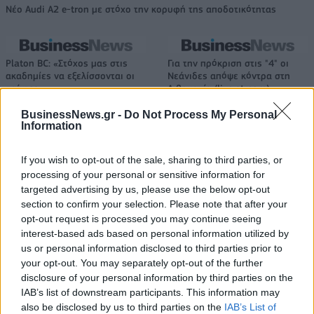
Νέο Audi A2 e-tron με στόχο την κορυφή της αποδοτικότητας
Platon BC: «Στόχος μας στις
Για την πρόκριση στις "4" οι
ακαδημίες να εξελίσσονται οι
Νεάνιδες απόψε κόντρα στη
παίκτες»
Λιθουανία (live stream)
BusinessNews.gr -
Do Not Process My Personal
Information
Χρηματοδότηση 8 εκατ. ευρώ σε 843 μέσα ενημέρωσης- Ξεκίνησε
το πενταετές πρόγραμμα ενίσχυσης του Τύπου
If you wish to opt-out of the sale, sharing to third parties, or
processing of your personal or sensitive information for
targeted advertising by us, please use the below opt-out
section to confirm your selection. Please note that after your
opt-out request is processed you may continue seeing
Ειδικό Χωροταξικό Πλαίσιο για
HELLENiQ ENERGY: Κέρδη 393
interest-based ads based on personal information utilized by
τον Τουρισμό: Στρατηγικό
εκατ. ευρώ στο α' εξάμηνο –
us or personal information disclosed to third parties prior to
εργαλείο για βιώσιμη
Στα 734 εκατ. ευρώ τα EBITDA
your opt-out. You may separately opt-out of the further
τουριστική ανάπτυξη
disclosure of your personal information by third parties on the
IAB’s list of downstream participants. This information may
also be disclosed by us to third parties on the
IAB’s List of