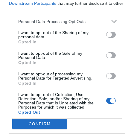
Η Chery επενδύει 75 εκατ. δολάρια στην KG Mobility
Downstream Participants
that may further disclose it to other
third parties.
Personal Data Processing Opt Outs
Το FIAT 500 Hybrid τώρα από
Ατρόμητος και Novibet
18.990 ευρώ
συνεχίζουν μαζί: Ανανέωση της
I want to opt-out of the Sharing of my
συνεργασίας τους μέχρι το
personal data.
2028
Opted In
I want to opt-out of the Sale of my
Personal Data.
Opted In
18η συνεχόμενη χρονιά για τον ΟΤΕ στη διεθνή σειρά δεικτών
FTSE4Good
I want to opt-out of processing my
Personal Data for Targeted Advertising.
Opted In
Alpha Bank: Για πρώτη φορά το Αρχαίο Θέατρο Επιδαύρου άνοιξε τις
I want to opt-out of Collection, Use,
πύλες του σε όλους
Retention, Sale, and/or Sharing of my
Personal Data that Is Unrelated with the
Purposes for which it was collected.
Opted Out
CONFIRM
ΠΕΡΙΣΣΌΤΕΡΑ ΣΕ ΑΥΤΉ ΤΗΝ ΚΑΤΗΓΟΡΊΑ