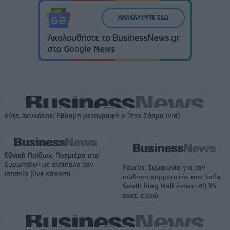
Δόξα Λευκάδας: Έβδομη μεταγραφή ο Τζος Σάρμα (vid)
Εθνική Παίδων: Πρεμιέρα στο
Ευρωπαϊκό με αντίπαλο την
Fourlis: Συμφωνία για την
Ισπανία (live stream)
πώληση συμμετοχής στο Sofia
South Ring Mall έναντι 49,35
εκατ. ευρώ