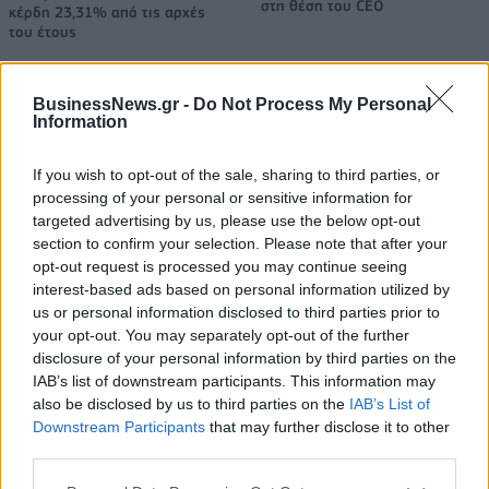
στη θέση του CEO
κέρδη 23,31% από τις αρχές
του έτους
BusinessNews.gr -
Do Not Process My Personal
Media: Με ενίσχυση 8 εκατ. ευρώ σε 451 επιχειρήσεις ξεκίνησε το
Information
πρόγραμμα στήριξης- Κάλυψη εισφορών ΕΔΟΕΑΠ
If you wish to opt-out of the sale, sharing to third parties, or
processing of your personal or sensitive information for
Η Toyota φέρνει νέα γενιά
Σε κινεζική… πολιορκία η
targeted advertising by us, please use the below opt-out
μπαταριών για τα υβριδικά της
ευρωπαϊκή
section to confirm your selection. Please note that after your
αυτοκινητοβιομηχανία
opt-out request is processed you may continue seeing
interest-based ads based on personal information utilized by
us or personal information disclosed to third parties prior to
your opt-out. You may separately opt-out of the further
Νέο Audi A2 e-tron με στόχο την κορυφή της αποδοτικότητας
disclosure of your personal information by third parties on the
IAB’s list of downstream participants. This information may
also be disclosed by us to third parties on the
IAB’s List of
Downstream Participants
that may further disclose it to other
Μισιακός: «Ο προπονητής είναι
Ο Γιάννης Αγραβάνης στον Βίκο
υπεύθυνος και αναλαμβάνω την
Ιωαννίνων
third parties.
ευθύνη»