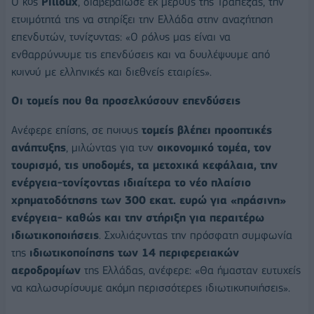
Ο κος
Pilloux
, διαβεβαίωσε εκ μέρους της Τράπεζας, την
ετοιμότητά της να στηρίξει την Ελλάδα στην αναζήτηση
επενδυτών, τονίζοντας: «Ο ρόλος μας είναι να
ενθαρρύνουμε τις επενδύσεις και να δουλέψουμε από
κοινού με ελληνικές και διεθνείς εταιρίες».
Οι τομείς που θα προσελκύσουν επενδύσεις
Ανέφερε επίσης, σε ποιους
τομείς βλέπει προοπτικές
ανάπτυξης
, μιλώντας για τον
οικονομικό τομέα, τον
τουρισμό, τις υποδομές, τα μετοχικά κεφάλαια, την
ενέργεια-τονίζοντας ιδιαίτερα το νέο πλαίσιο
χρηματοδότησης των 300 εκατ. ευρώ για «πράσινη»
ενέργεια- καθώς και την στήριξη για περαιτέρω
ιδιωτικοποιήσεις
. Σχολιάζοντας την πρόσφατη συμφωνία
της
ιδιωτικοποίησης των 14 περιφερειακών
αεροδρομίων
της Ελλάδας, ανέφερε: «Θα ήμασταν ευτυχείς
να καλωσορίσουμε ακόμη περισσότερες ιδιωτικοποιήσεις».