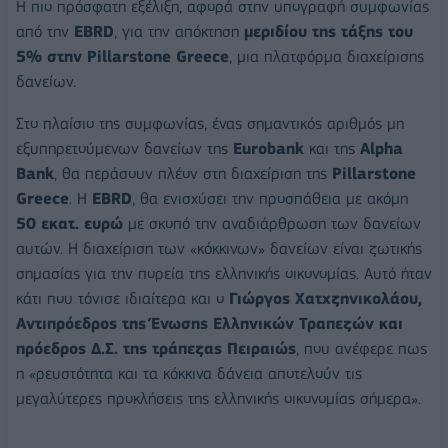
Η πιο πρόσφατη εξέλιξη, αφορά στην υπογραφή συμφωνίας
από την
EBRD
, για την απόκτηση
μεριδίου της τάξης του
5% στην Pillarstone Greece
, μια πλατφόρμα διαχείρισης
δανείων.
Στο πλαίσιο της συμφωνίας, ένας σημαντικός αριθμός μη
εξυπηρετούμενων δανείων της
Eurobank
και της
Alpha
Bank
, θα περάσουν πλέον στη διαχείριση της
Pillarstone
Greece
. Η
EBRD
, θα ενισχύσει την προσπάθεια με ακόμη
50 εκατ. ευρώ
με σκοπό την αναδιάρθρωση των δανείων
αυτών. Η διαχείριση των «κόκκινων» δανείων είναι ζωτικής
σημασίας για την πορεία της ελληνικής οικονομίας. Αυτό ήταν
κάτι που τόνισε ιδιαίτερα και ο
Γιώργος Χατχζηνικολάου,
Αντιπρόεδρος της Ένωσης Ελληνικών Τραπεζών και
πρόεδρος Δ.Σ. της τράπεζας Πειραιώς
, που ανέφερε πως
η «ρευστότητα και τα κόκκινα δάνεια αποτελούν τις
μεγαλύτερες προκλήσεις της ελληνικής οικονομίας σήμερα».