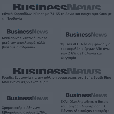
Εθνική Κορασίδων: Νίκησε με 74-65 τη Δανία και παίζει ημιτελικό με
τη Νορβηγία
Μασλαρινός: «Ήταν δύσκολο
μετά τον αποκλεισμό, αλλά
Όμιλος ΔΕΗ: Νέα συμφωνία για
βγάλαμε αντίδραση»
χαρτοφυλάκιο έργων ΑΠΕ άνω
των 2 GW σε Πολωνία και
Ουγγαρία
Fourlis: Συμφωνία για την πώληση συμμετοχής στο Sofia South Ring
Mall έναντι 49,35 εκατ. ευρώ
ΣΚΑΪ: Ολοκληρώθηκε η θητεία
του Γρηγόρη Δημητριάδη - Ο
Χρηματιστήριο Αθηνών:
Γιάννης Αλαφούζος επιστρέφει
Εβδομαδιαία άνοδος 1,76%,