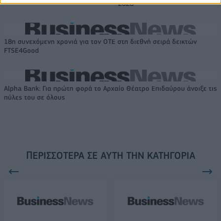
2028
18η συνεχόμενη χρονιά για τον ΟΤΕ στη διεθνή σειρά δεικτών
FTSE4Good
Alpha Bank: Για πρώτη φορά το Αρχαίο Θέατρο Επιδαύρου άνοιξε τις
πύλες του σε όλους
ΠΕΡΙΣΣΌΤΕΡΑ ΣΕ ΑΥΤΉ ΤΗΝ ΚΑΤΗΓΟΡΊΑ