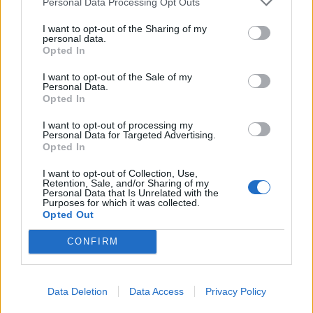
Personal Data Processing Opt Outs
I want to opt-out of the Sharing of my
personal data.
Ελληνική Αναπτυξιακή Τράπεζα: Με «προίκα» 2 δισ. ευρώ ανοίγει
Opted In
δρόμο για δάνεια έως 5 δισ. σε μικρομεσαίες
I want to opt-out of the Sale of my
Personal Data.
Opted In
Β.Σ. Καρούλιας: Τζίρος 98,7
Deloitte Ελλάδος:
I want to opt-out of processing my
Personal Data for Targeted Advertising.
εκατ. ευρώ και αύξηση κερδών
Χρηματοοικονομικός
Opted In
57% - Τα νέα στοιχήματα σε
σύμβουλος της ΔΕΗ για την
low & non alcohol
είσοδο στην πολωνική αγορά
ενέργειας
I want to opt-out of Collection, Use,
Retention, Sale, and/or Sharing of my
Personal Data that Is Unrelated with the
Purposes for which it was collected.
Opted Out
Η Chery επενδύει 75 εκατ. δολάρια στην KG Mobility
CONFIRM
Το FIAT 500 Hybrid τώρα από
Ατρόμητος και Novibet
Data Deletion
Data Access
Privacy Policy
18.990 ευρώ
συνεχίζουν μαζί: Ανανέωση της
συνεργασίας τους μέχρι το