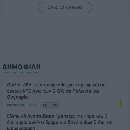
5G παντού, 6G στον ορίζοντα: Πού βρίσκεται η
ΟΛΕΣ ΟΙ ΕΙΔΗΣΕΙΣ
Ελλάδα στη μεγάλη τεχνολογική μετάβαση
08/08/2026 - 10:54
ΤΕΧΝΟΛΟΓΙΑ
ΔΗΜΟΦΙΛΗ
Όμιλος ΔΕΗ: Νέα συμφωνία για χαρτοφυλάκιο
έργων ΑΠΕ άνω των 2 GW σε Πολωνία και
Ουγγαρία
08/08/2026 - 10:26
ΕΝΕΡΓΕΙΑ
Ελληνική Αναπτυξιακή Τράπεζα: Με «προίκα» 2
δισ. ευρώ ανοίγει δρόμο για δάνεια έως 5 δισ. σε
μικρομεσαίες