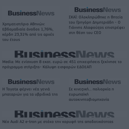
ΣΚΑΪ: Ολοκληρώθηκε η θητεία
του Γρηγόρη Δημητριάδη - Ο
Χρηματιστήριο Αθηνών:
Γιάννης Αλαφούζος επιστρέφει
Εβδομαδιαία άνοδος 1,76%,
στη θέση του CEO
κέρδη 23,31% από τις αρχές
του έτους
Media: Με ενίσχυση 8 εκατ. ευρώ σε 451 επιχειρήσεις ξεκίνησε το
πρόγραμμα στήριξης- Κάλυψη εισφορών ΕΔΟΕΑΠ
Η Toyota φέρνει νέα γενιά
Σε κινεζική… πολιορκία η
μπαταριών για τα υβριδικά της
ευρωπαϊκή
αυτοκινητοβιομηχανία
Νέο Audi A2 e-tron με στόχο την κορυφή της αποδοτικότητας