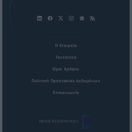
Η Εταιρεία
Ταυτότητα
Όροι Χρήσης
Πολιτική Προστασίας Δεδομένων
Επικοινωνία
ΜΕΛΟΣ #232470 Μ.Η.Τ.