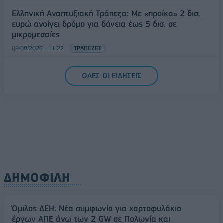
Ελληνική Αναπτυξιακή Τράπεζα: Με «προίκα» 2 δισ.
ευρώ ανοίγει δρόμο για δάνεια έως 5 δισ. σε
μικρομεσαίες
08/08/2026 - 11:22
ΤΡΑΠΕΖΕΣ
5G παντού, 6G στον ορίζοντα: Πού βρίσκεται η
ΟΛΕΣ ΟΙ ΕΙΔΗΣΕΙΣ
Ελλάδα στη μεγάλη τεχνολογική μετάβαση
08/08/2026 - 10:54
ΤΕΧΝΟΛΟΓΙΑ
ΔΗΜΟΦΙΛΗ
Όμιλος ΔΕΗ: Νέα συμφωνία για χαρτοφυλάκιο
έργων ΑΠΕ άνω των 2 GW σε Πολωνία και