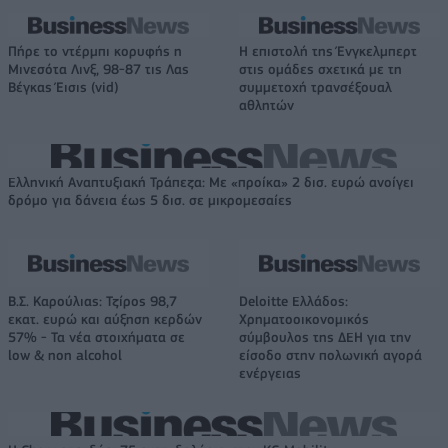
Πήρε το ντέρμπι κορυφής η
Η επιστολή της Ένγκελμπερτ
Μινεσότα Λινξ, 98-87 τις Λας
στις ομάδες σχετικά με τη
Βέγκας Έισις (vid)
συμμετοχή τρανσέξουαλ
αθλητών
Ελληνική Αναπτυξιακή Τράπεζα: Με «προίκα» 2 δισ. ευρώ ανοίγει
δρόμο για δάνεια έως 5 δισ. σε μικρομεσαίες
Β.Σ. Καρούλιας: Τζίρος 98,7
Deloitte Ελλάδος:
εκατ. ευρώ και αύξηση κερδών
Χρηματοοικονομικός
57% - Τα νέα στοιχήματα σε
σύμβουλος της ΔΕΗ για την
low & non alcohol
είσοδο στην πολωνική αγορά
ενέργειας