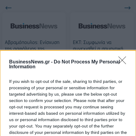
Αβραμόπουλος: Ενίσχυση
ΕΚΤ: Συμφωνία να
της ασφάλειας της
συνεχισθεί η σημαντική
Ευρώπης
νομισματική στήριξη
BusinessNews.gr -
Do Not Process My Personal
16/02/2017 - 02:00
16/02/2017 - 02:00
Information
If you wish to opt-out of the sale, sharing to third parties, or
processing of your personal or sensitive information for
targeted advertising by us, please use the below opt-out
section to confirm your selection. Please note that after your
opt-out request is processed you may continue seeing
interest-based ads based on personal information utilized by
us or personal information disclosed to third parties prior to
your opt-out. You may separately opt-out of the further
disclosure of your personal information by third parties on the