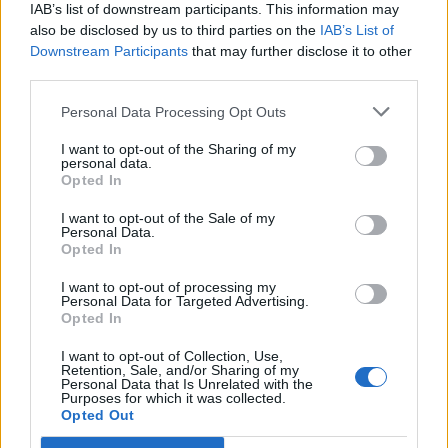
IAB’s list of downstream participants. This information may
also be disclosed by us to third parties on the
IAB’s List of
ΡΟΗ ΕΙΔΗΣΕΩΝ
Downstream Participants
that may further disclose it to other
third parties.
Personal Data Processing Opt Outs
Κορυφώνεται η έξοδος του Αυγούστου – Πάνω από
56.000 επιβάτες αναχωρούν σήμερα από τα
I want to opt-out of the Sharing of my
λιμάνια της Αττικής
personal data.
Opted In
08/08/2026 - 14:30
ΕΛΛΑΔΑ
I want to opt-out of the Sale of my
Δυτική Αττική: Η επόμενη ημέρα μετά τις πυρκαγιές
Personal Data.
– Τα έργα Antinero και η «μάχη» πριν από τις
Opted In
βροχές
I want to opt-out of processing my
08/08/2026 - 14:08
ΕΛΛΑΔΑ
Personal Data for Targeted Advertising.
Opted In
Ειδικό Χωροταξικό για τον Τουρισμό: Οι νέοι
I want to opt-out of Collection, Use,
κανόνες για επενδύσεις, νησιά και προορισμούς υπό
Retention, Sale, and/or Sharing of my
πίεση
Personal Data that Is Unrelated with the
Purposes for which it was collected.
08/08/2026 - 13:21
ΤΟΥΡΙΣΜΟΣ
Opted Out
Υπουργείο Εργασίας: Ο “χάρτης” των πληρωμών