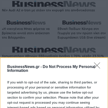
Νέο Audi A2 e-tron με στόχο την κορυφή της αποδοτικότητας
«Η οικογένεια Μπας φέρεται να
Εθνική Παίδων: Κόντρα στη
βρίσκεται κοντά στην απόκτηση
Γεωργία για την πρώτη νίκη στο
της Βιλερμπάν»
Ευρωμπάσκετ U16 (live stream)
Χρηματιστήριο Αθηνών: Εβδομαδιαία άνοδος 1,76%, κέρδη 23,31%
από τις αρχές του έτους
BusinessNews.gr -
Do Not Process My Personal
Information
If you wish to opt-out of the sale, sharing to third parties, or
Ελληνική Αναπτυξιακή Τράπεζα:
Υπ. Μεταφορών: Οριστική λύση
processing of your personal or sensitive information for
Με «προίκα» 2 δισ. ευρώ
στο ζήτημα των πινακίδων
targeted advertising by us, please use the below opt-out
ανοίγει δρόμο για δάνεια έως 5
κυκλοφορίας - Τέλος στις
section to confirm your selection. Please note that after your
δισ. σε μικρομεσαίες
χρονοβόρες διαδικασίες
opt-out request is processed you may continue seeing
interest-based ads based on personal information utilized by