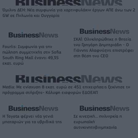
Όμιλος ΔΕΗ: Νέα συμφωνία για χαρτοφυλάκιο έργων ΑΠΕ άνω των 2
GW σε Πολωνία και Ουγγαρία
ΣΚΑΪ: Ολοκληρώθηκε η θητεία
του Γρηγόρη Δημητριάδη - Ο
Fourlis: Συμφωνία για την
Γιάννης Αλαφούζος επιστρέφει
πώληση συμμετοχής στο Sofia
στη θέση του CEO
South Ring Mall έναντι 49,35
εκατ. ευρώ
Media: Με ενίσχυση 8 εκατ. ευρώ σε 451 επιχειρήσεις ξεκίνησε το
πρόγραμμα στήριξης- Κάλυψη εισφορών ΕΔΟΕΑΠ
Η Toyota φέρνει νέα γενιά
Σε κινεζική… πολιορκία η
μπαταριών για τα υβριδικά της
ευρωπαϊκή
αυτοκινητοβιομηχανία