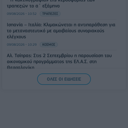
τραπεζών το α΄ εξάμηνο
09/08/2026 - 10:52
ΤΡΑΠΕΖΕΣ
Ισπανία – Ιταλία: Κλιμακώνεται η αντιπαράθεση για
το μεταναστευτικό με αμοιβαίους συνοριακούς
ελέγχους
09/08/2026 - 10:29
ΚΟΣΜΟΣ
Αλ. Τσίπρας: Στις 2 Σεπτεμβρίου η παρουσίαση του
οικονομικού προγράμματος της ΕΛ.Α.Σ. στη
Θεσσαλονίκη
09/08/2026 - 10:03
ΠΟΛΙΤΙΚΗ
ΟΛΕΣ ΟΙ ΕΙΔΗΣΕΙΣ
Κορυφώνεται η έξοδος του Αυγούστου – Πάνω από
56.000 επιβάτες αναχωρούν σήμερα από τα
λιμάνια της Αττικής
08/08/2026 - 14:30
ΕΛΛΑΔΑ