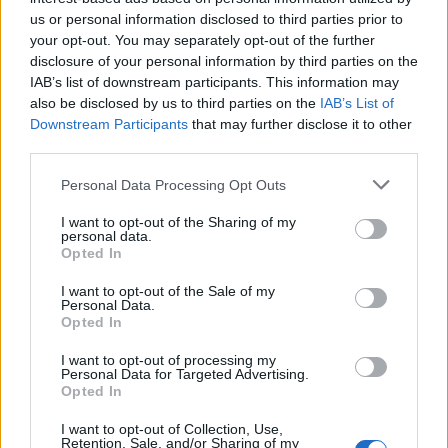
us or personal information disclosed to third parties prior to
Η Chery επενδύει 75 εκατ. δολάρια στην KG Mobility
your opt-out. You may separately opt-out of the further
disclosure of your personal information by third parties on the
IAB’s list of downstream participants. This information may
also be disclosed by us to third parties on the
IAB’s List of
Το FIAT 500 Hybrid τώρα από
Ατρόμητος και Novibet
Downstream Participants
that may further disclose it to other
18.990 ευρώ
συνεχίζουν μαζί: Ανανέωση της
third parties.
συνεργασίας τους μέχρι το
2028
Personal Data Processing Opt Outs
I want to opt-out of the Sharing of my
personal data.
18η συνεχόμενη χρονιά για τον ΟΤΕ στη διεθνή σειρά δεικτών
Opted In
FTSE4Good
I want to opt-out of the Sale of my
Personal Data.
Opted In
Alpha Bank: Για πρώτη φορά το Αρχαίο Θέατρο Επιδαύρου άνοιξε τις
πύλες του σε όλους
I want to opt-out of processing my
Personal Data for Targeted Advertising.
Opted In
I want to opt-out of Collection, Use,
Retention, Sale, and/or Sharing of my