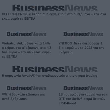
HELLENiQ ENERGY: Κέρδη 393 εκατ. ευρώ στο α' εξάμηνο – Στα 734
εκατ. ευρώ τα EBITDA
Viohalco: Αυξημένος κατά 14%
ΥΠΕΘΟΟ: Νέες επενδύσεις 1
ο τζίρος στο α' εξάμηνο, στα 4,3
δισ. ευρώ ως το 2028 για την
δισ. ευρώ – Στα 446 εκατ. ευρώ
Ενέργεια
τα EBITDA
Η συμφωνία Arval-Athlon αναδιαμορφώνει την αγορά leasing
VW: Η δύσκολη εξίσωση της
18η συνεχόμενη χρονιά για τον
αναδιάρθρωσης
ΟΤΕ στη διεθνή σειρά δεικτών
FTSE4Good