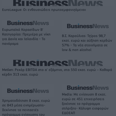
EuroLeague: Οι ενθουσιώδεις πρωτοεμφανιζόμενοι
Ευρωπαϊκό Κορασίδων Β'
Κατηγορίας: Πρεμιέρα με νίκη
Β.Σ. Καρούλιας: Τζίρος 98,7
για Δανία και Ισλανδία - Το
εκατ. ευρώ και αύξηση κερδών
πανόραμα
57% - Τα νέα στοιχήματα σε
low & non alcohol
Metlen: Ρεκόρ EBITDA στο α' εξάμηνο, στα 550 εκατ. ευρώ – Καθαρά
κέρδη 313 εκατ. ευρώ
Media: Με ενίσχυση 8 εκατ.
ευρώ σε 451 επιχειρήσεις
Χρηματοδότηση 8 εκατ. ευρώ
ξεκίνησε το πρόγραμμα
σε 843 μέσα ενημέρωσης-
στήριξης- Κάλυψη εισφορών
Ξεκίνησε το πενταετές
ΕΔΟΕΑΠ
πρόγραμμα ενίσχυσης του