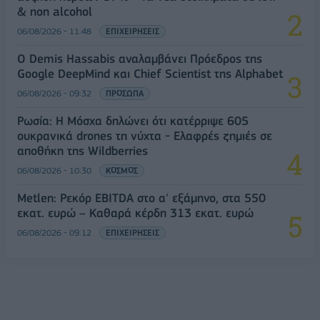
& non alcohol
06/08/2026 - 11:48
ΕΠΙΧΕΙΡΗΣΕΙΣ
Ο Demis Hassabis αναλαμβάνει Πρόεδρος της
Google DeepMind και Chief Scientist της Alphabet
06/08/2026 - 09:32
ΠΡΟΣΩΠΑ
Ρωσία: Η Μόσχα δηλώνει ότι κατέρριψε 605
ουκρανικά drones τη νύχτα - Ελαφρές ζημιές σε
αποθήκη της Wildberries
06/08/2026 - 10:30
ΚΟΣΜΟΣ
Metlen: Ρεκόρ EBITDA στο α' εξάμηνο, στα 550
εκατ. ευρώ – Καθαρά κέρδη 313 εκατ. ευρώ
06/08/2026 - 09:12
ΕΠΙΧΕΙΡΗΣΕΙΣ