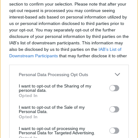
Αισιοδοξία στις αγορές,
Οι οικονομικές ειδήσεις
section to confirm your selection. Please note that after your
πτώση των τιμών του
της εβδομάδος
opt-out request is processed you may continue seeing
πετρελαίου, φέρνουν οι
interest-based ads based on personal information utilized by
31/05/2026 - 19:00
προσδοκίες συμφωνίας
us or personal information disclosed to third parties prior to
ΗΠΑ-Ιράν
your opt-out. You may separately opt-out of the further
disclosure of your personal information by third parties on the
29/05/2026 - 09:31
IAB’s list of downstream participants. This information may
also be disclosed by us to third parties on the
IAB’s List of
Downstream Participants
that may further disclose it to other
third parties.
Personal Data Processing Opt Outs
I want to opt-out of the Sharing of my
personal data.
Opted In
I want to opt-out of the Sale of my
Personal Data.
Opted In
ΡΟΗ ΕΙΔΗΣΕΩΝ
I want to opt-out of processing my
Personal Data for Targeted Advertising.