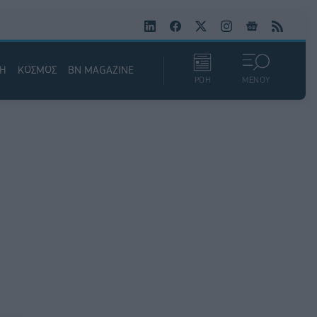
ΚΗ
ΚΟΣΜΟΣ
BN MAGAZINE
ΡΟΗ
ΜΕΝΟΥ