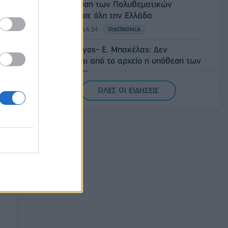
την ενίσχυση των Πολυθεματικών
Φεστιβάλ σε όλη την Ελλάδα
07/08/2026 - 14:34
ΟΙΚΟΝΟΜΙΑ
Άρειος Πάγος- Ε. Μπακέλας: Δεν
ανασύρεται από το αρχείο η υπόθεση των
υποκλοπών
07/08/2026 - 14:11
ΕΛΛΑΔΑ
ΟΛΕΣ ΟΙ ΕΙΔΗΣΕΙΣ
Σαουδική Αραβία, Τουρκία και Πακιστάν
υπογράφουν κοινή αμυντική συμφωνία
07/08/2026 - 13:47
ΚΟΣΜΟΣ