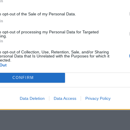
In
μερα οι επιχειρήσεις «δεν υπάρχουν σε αφθονία στην
ροι οργανισμοί να επιλέγουν να επενδύουν στην
o opt-out of the Sale of my Personal Data.
μένων τους. «Ιδανικό είναι να κρατήσω τον
In
 το κυνήγι του ταλέντου», ανέφερε. Τη συζήτηση
to opt-out of processing my Personal Data for Targeted
ing.
der, W2 Strategy
. Το συνέδριο διοργανώνεται
In
οινωνίας την Tsomokos Communications.
o opt-out of Collection, Use, Retention, Sale, and/or Sharing
ersonal Data that Is Unrelated with the Purposes for which it
lected.
Out
CONFIRM
Data Deletion
Data Access
Privacy Policy