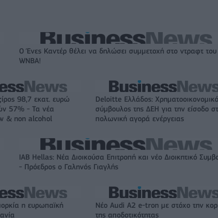
Ο Ένες Καντέρ θέλει να δηλώσει συμμετοχή στο ντραφτ του
WNBA!
ζίρος 98,7 εκατ. ευρώ
Deloitte Ελλάδος: Χρηματοοικονομικ
ών 57% - Τα νέα
σύμβουλος της ΔΕΗ για την είσοδο σ
w & non alcohol
πολωνική αγορά ενέργειας
IAB Hellas: Νέα Διοικούσα Επιτροπή και νέο Διοικητικό Συμβ
- Πρόεδρος ο Γαληνός Γιαγλής
ιορκία η ευρωπαϊκή
Νέο Audi A2 e-tron με στόχο την κο
χανία
της αποδοτικότητας