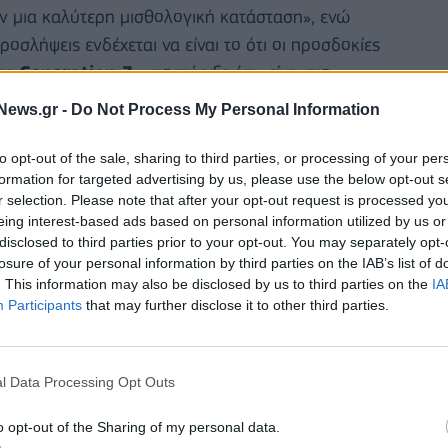
ν μια καλύτερη μισθολογική κατάσταση», ενώ
σλήψεις ενδέχεται να είναι το ότι οι προσδοκίες
στη
Generation Z
, υποστήριξε ότι «είναι πιο
α χρήματα, πιο γρήγορα», ενώ εξήγησε ότι η
News.gr -
Do Not Process My Personal Information
συνδέεται κυρίως με την αναζήτηση καλύτερων
α της τεχνολογίας, σημειώνοντας ότι οι
to opt-out of the sale, sharing to third parties, or processing of your per
formation for targeted advertising by us, please use the below opt-out s
ηλά αμειβόμενους», καθώς «υπάρχει υπεραξία στην
r selection. Please note that after your opt-out request is processed y
πιο γρήγορα από οποιονδήποτε άλλο κλάδο». Σχετικά
eing interest-based ads based on personal information utilized by us or
ρυσμένη εργασία εξακολουθεί να αποτελεί «deal
disclosed to third parties prior to your opt-out. You may separately opt-
losure of your personal information by third parties on the IAB’s list of
 ταλέντα πηγαίνουν σε μία εργασία για τις αποδοχές
. This information may also be disclosed by us to third parties on the
IA
, ανέφερε ότι καταγράφεται τάση επιστροφής στα
Participants
that may further disclose it to other third parties.
ότι λείπουν κρίσιμες δεξιότητες και επαφή μεταξύ
 26% του δείγματος δείχνει ότι οι εταιρείες
όμενοι». Η κυρία Σγουράκη υποστήριξε επίσης ότι «η
l Data Processing Opt Outs
 ότι ειδικά οι τεχνολογικές εταιρείες εφαρμόζουν
o opt-out of the Sharing of my personal data.
γία τους. Αναφερόμενη στο talent gap, σημείωσε