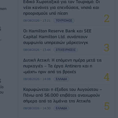
Ειδικό Χωροταξικό για τον Τουρισμό: Οι
νέοι κανόνες για επενδύσεις, νησιά και
τηση
προορισμούς υπό πίεση
08/08/2026 - 13:21
ΤΟΥΡΙΣΜΟΣ
Οι Hamilton Reserve Bank και SEE
Capital Hamilton Ltd. συνάπτουν
-
συμφωνία υπηρεσιών μάρκετινγκ
08/08/2026 - 13:44
ΕΠΙΧΕΙΡΗΣΕΙΣ
Δυτική Αττική: Η επόμενη ημέρα μετά τις
πυρκαγιές – Τα έργα Antinero και η
«μάχη» πριν από τις βροχές
08/08/2026 - 14:08
ΕΛΛΑΔΑ
ίο
Κορυφώνεται η έξοδος του Αυγούστου –
ου
Πάνω από 56.000 επιβάτες αναχωρούν
σήμερα από τα λιμάνια της Αττικής
08/08/2026 - 14:30
ΕΛΛΑΔΑ