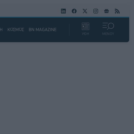
ΚΗ
ΚΟΣΜΟΣ
BN MAGAZINE
ΡΟΗ
ΜΕΝΟΥ