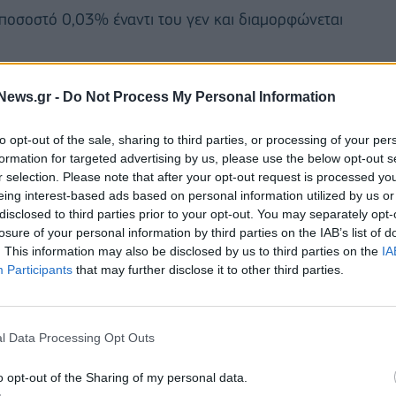
ε ποσοστό 0,03% έναντι του γεν και διαμορφώνεται
τώση 0,16% και διαμορφώνεται στα 1,3406 δολάρια
News.gr -
Do Not Process My Personal Information
to opt-out of the sale, sharing to third parties, or processing of your per
formation for targeted advertising by us, please use the below opt-out s
r selection. Please note that after your opt-out request is processed y
eing interest-based ads based on personal information utilized by us or
disclosed to third parties prior to your opt-out. You may separately opt-
losure of your personal information by third parties on the IAB’s list of
. This information may also be disclosed by us to third parties on the
IA
Participants
that may further disclose it to other third parties.
l Data Processing Opt Outs
o opt-out of the Sharing of my personal data.