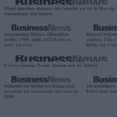
Εθνική Νεανίδων: Απέναντι στην Ισλανδία για την 5η θέση στο
Ευρωμπάσκετ (live stream)
Χρηματιστήριο Αθηνών: Εβδομαδιαία
Ελληνική Αναπτυ
άνοδος 1,76%, κέρδη 23,31% από τις
«προίκα» 2 δισ. 
αρχές του έτους
δάνεια έως 5 δισ
Η Chery επενδύει 75 εκατ. δολάρια στην KG Mobility
Ατρόμητος και Novibet συνεχίζουν μαζί:
18η συνεχόμενη 
Ανανέωση της συνεργασίας τους μέχρι το
διεθνή σειρά δε
2028