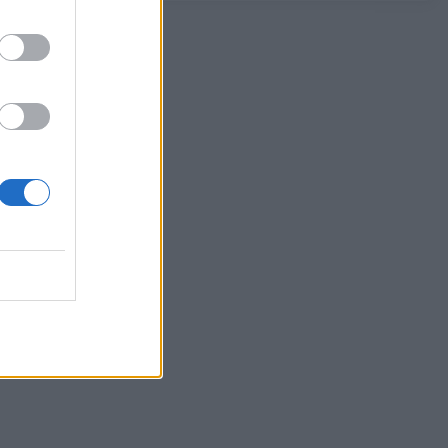
«μάχη» πριν από τις βροχές
08/08/2026 - 14:08
ΕΛΛΑΔΑ
Ειδικό Χωροταξικό για τον Τουρισμό: Οι
νέοι κανόνες για επενδύσεις, νησιά και
προορισμούς υπό πίεση
08/08/2026 - 13:21
ΤΟΥΡΙΣΜΟΣ