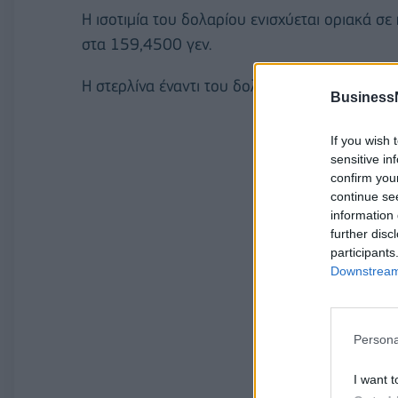
Η ισοτιμία του δολαρίου ενισχύεται οριακά σ
στα 159,4500 γεν.
Η στερλίνα έναντι του δολαρίου σημειώνει π
Business
If you wish 
sensitive in
confirm you
continue se
information 
further disc
participants
Downstream 
Persona
I want t