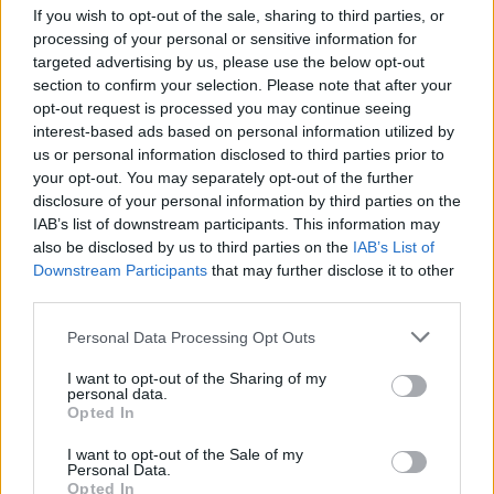
τα EBITDA
If you wish to opt-out of the sale, sharing to third parties, or
processing of your personal or sensitive information for
targeted advertising by us, please use the below opt-out
section to confirm your selection. Please note that after your
Η συμφωνία Arval-Athlon αναδιαμορφώνει την αγορά leasing
opt-out request is processed you may continue seeing
interest-based ads based on personal information utilized by
us or personal information disclosed to third parties prior to
VW: Η δύσκολη εξίσωση της
18η συνεχόμενη χρονιά για τον
your opt-out. You may separately opt-out of the further
αναδιάρθρωσης
ΟΤΕ στη διεθνή σειρά δεικτών
disclosure of your personal information by third parties on the
FTSE4Good
IAB’s list of downstream participants. This information may
also be disclosed by us to third parties on the
IAB’s List of
Downstream Participants
that may further disclose it to other
third parties.
Alpha Bank: Για πρώτη φορά το Αρχαίο Θέατρο Επιδαύρου άνοιξε τις
πύλες του σε όλους
Personal Data Processing Opt Outs
I want to opt-out of the Sharing of my
personal data.
ESG Report 2025: Πώς η ΑΒ Βασιλόπουλος μετατρέπει τη
Opted In
βιωσιμότητα σε καθημερινή πράξη
I want to opt-out of the Sale of my
Personal Data.
Opted In