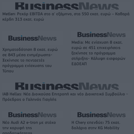
Metlen: Ρεκόρ EBITDA στο α' εξάμηνο, στα 550 εκατ. ευρώ – Καθαρά
κέρδη 313 εκατ. ευρώ
Media: Με ενίσχυση 8 εκατ.
ευρώ σε 451 επιχειρήσεις
Χρηματοδότηση 8 εκατ. ευρώ
ξεκίνησε το πρόγραμμα
σε 843 μέσα ενημέρωσης-
στήριξης- Κάλυψη εισφορών
Ξεκίνησε το πενταετές
ΕΔΟΕΑΠ
πρόγραμμα ενίσχυσης του
Τύπου
IAB Hellas: Νέα Διοικούσα Επιτροπή και νέο Διοικητικό Συμβούλιο -
Πρόεδρος ο Γαληνός Γιαγλής
Νέο Audi A2 e-tron με στόχο
Η Chery επενδύει 75 εκατ.
την κορυφή της
δολάρια στην KG Mobility
αποδοτικότητας