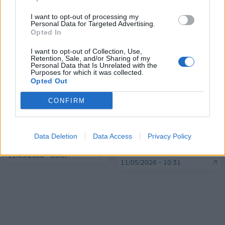
I want to opt-out of processing my
Personal Data for Targeted Advertising.
ΠΕΡΙΣΣΌΤΕΡΑ ΣΕ ΑΥΤΉ ΤΗΝ ΚΑΤΗΓΟΡΊΑ
Opted In
I want to opt-out of Collection, Use,
Retention, Sale, and/or Sharing of my
Personal Data that Is Unrelated with the
Purposes for which it was collected.
Opted Out
CONFIRM
Παρουσιάζεται σήμερα το
Ευρωαγορές: Υποτονικό
Ειδικό Χωροταξικό Πλαίσιο
Data Deletion
Data Access
Privacy Policy
κλίμα στην έναρξη των
για τον Τουρισμό
συναλλαγών
11/05/2026 - 09:07
11/05/2026 - 10:31