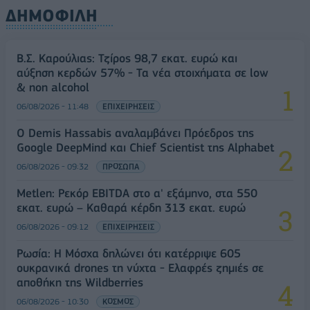
ΔΗΜΟΦΙΛΗ
Β.Σ. Καρούλιας: Τζίρος 98,7 εκατ. ευρώ και
αύξηση κερδών 57% - Τα νέα στοιχήματα σε low
& non alcohol
06/08/2026 - 11:48
ΕΠΙΧΕΙΡΗΣΕΙΣ
Ο Demis Hassabis αναλαμβάνει Πρόεδρος της
Google DeepMind και Chief Scientist της Alphabet
06/08/2026 - 09:32
ΠΡΟΣΩΠΑ
Metlen: Ρεκόρ EBITDA στο α' εξάμηνο, στα 550
εκατ. ευρώ – Καθαρά κέρδη 313 εκατ. ευρώ
06/08/2026 - 09:12
ΕΠΙΧΕΙΡΗΣΕΙΣ
Ρωσία: Η Μόσχα δηλώνει ότι κατέρριψε 605
ουκρανικά drones τη νύχτα - Ελαφρές ζημιές σε
αποθήκη της Wildberries
06/08/2026 - 10:30
ΚΟΣΜΟΣ