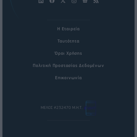
Η Εταιρεία
Ταυτότητα
Όροι Χρήσης
Πολιτική Προστασίας Δεδομένων
Επικοινωνία
ΜΕΛΟΣ #232470 Μ.Η.Τ.