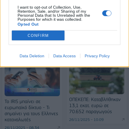
I want to opt-out of Collection, Use,
Alpha Bank: Για πρώτη φορά το Αρχαίο Θέατρο Επιδαύρου άνοιξε τις
Retention, Sale, and/or Sharing of my
πύλες του σε όλους
Personal Data that Is Unrelated with the
Purposes for which it was collected.
Opted Out
CONFIRM
ΠΕΡΙΣΣΌΤΕΡΑ ΣΕ ΑΥΤΉ ΤΗΝ ΚΑΤΗΓΟΡΊΑ
Data Deletion
Data Access
Privacy Policy
ΟΠΕΚΕΠΕ: Καταβλήθηκαν
Το IRIS μπαίνει σε
13,1 εκατ. ευρώ σε
ευρωπαϊκό δίκτυο - Τι
70.652 παραγωγούς
σημαίνει για τους Ελληνες
καταναλωτές
26/11/2025 - 10:09
26/11/2025 - 08:34