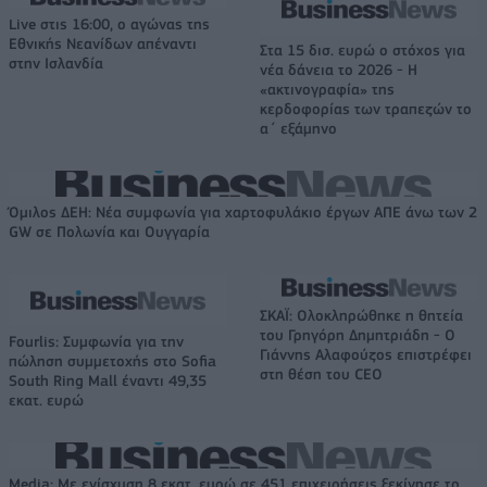
Live στις 16:00, ο αγώνας της
Εθνικής Νεανίδων απέναντι
Στα 15 δισ. ευρώ ο στόχος για
στην Ισλανδία
νέα δάνεια το 2026 - Η
«ακτινογραφία» της
κερδοφορίας των τραπεζών το
α΄ εξάμηνο
Όμιλος ΔΕΗ: Νέα συμφωνία για χαρτοφυλάκιο έργων ΑΠΕ άνω των 2
GW σε Πολωνία και Ουγγαρία
ΣΚΑΪ: Ολοκληρώθηκε η θητεία
του Γρηγόρη Δημητριάδη - Ο
Fourlis: Συμφωνία για την
Γιάννης Αλαφούζος επιστρέφει
πώληση συμμετοχής στο Sofia
στη θέση του CEO
South Ring Mall έναντι 49,35
εκατ. ευρώ
Media: Με ενίσχυση 8 εκατ. ευρώ σε 451 επιχειρήσεις ξεκίνησε το