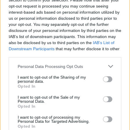
section to confirm your selection. Please note that after your
opt-out request is processed you may continue seeing
interest-based ads based on personal information utilized by
Ελληνική Αναπτυξιακή Τράπεζα:
Υπ. Μεταφορών: Οριστική λύση
us or personal information disclosed to third parties prior to
Με «προίκα» 2 δισ. ευρώ
στο ζήτημα των πινακίδων
ανοίγει δρόμο για δάνεια έως 5
κυκλοφορίας - Τέλος στις
your opt-out. You may separately opt-out of the further
δισ. σε μικρομεσαίες
χρονοβόρες διαδικασίες
disclosure of your personal information by third parties on the
IAB’s list of downstream participants. This information may
also be disclosed by us to third parties on the
IAB’s List of
Downstream Participants
that may further disclose it to other
Η Chery επενδύει 75 εκατ. δολάρια στην KG Mobility
third parties.
Personal Data Processing Opt Outs
Το FIAT 500 Hybrid τώρα από
Ατρόμητος και Novibet
I want to opt-out of the Sharing of my
18.990 ευρώ
συνεχίζουν μαζί: Ανανέωση της
personal data.
συνεργασίας τους μέχρι το
Opted In
2028
I want to opt-out of the Sale of my
Personal Data.
Opted In
18η συνεχόμενη χρονιά για τον ΟΤΕ στη διεθνή σειρά δεικτών
I want to opt-out of processing my
FTSE4Good
Personal Data for Targeted Advertising.
Opted In