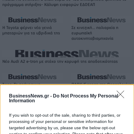
πρόγραμμα στήριξης- Κάλυψη εισφορών ΕΔΟΕΑΠ
Η Toyota φέρνει νέα γενιά
Σε κινεζική… πολιορκία η
μπαταριών για τα υβριδικά της
ευρωπαϊκή
αυτοκινητοβιομηχανία
Νέο Audi A2 e-tron με στόχο την κορυφή της αποδοτικότητας
Άρης: Το πρόγραμμα
ΠΑΟΚ: Έφτασε στη Θεσσαλονίκη
προετοιμασίας και τα φιλικά
ο ΡαϊΚουάν Γκρέι (pics)
BusinessNews.gr -
Do Not Process My Personal
Information
Χρηματιστήριο Αθηνών: Εβδομαδιαία άνοδος 1,76%, κέρδη 23,31%
If you wish to opt-out of the sale, sharing to third parties, or
από τις αρχές του έτους
processing of your personal or sensitive information for
targeted advertising by us, please use the below opt-out