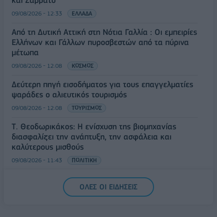
09/08/2026 - 12:33
ΕΛΛΑΔΑ
Από τη Δυτική Αττική στη Νότια Γαλλία : Οι εμπειρίες
Ελλήνων και Γάλλων πυροσβεστών από τα πύρινα
μέτωπα
09/08/2026 - 12:08
ΚΟΣΜΟΣ
Δεύτερη πηγή εισοδήματος για τους επαγγελματίες
ψαράδες ο αλιευτικός τουρισμός
09/08/2026 - 12:08
ΤΟΥΡΙΣΜΟΣ
Τ. Θεοδωρικάκος: Η ενίσχυση της βιομηχανίας
διασφαλίζει την ανάπτυξη, την ασφάλεια και
καλύτερους μισθούς
09/08/2026 - 11:43
ΠΟΛΙΤΙΚΗ
Υπ. Μεταφορών: Οριστική λύση στο ζήτημα των
ΟΛΕΣ ΟΙ ΕΙΔΗΣΕΙΣ
πινακίδων κυκλοφορίας - Τέλος στις χρονοβόρες
διαδικασίες
09/08/2026 - 11:18
ΕΛΛΑΔΑ