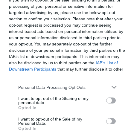
If you wish to opt-out of the sale, sharing to third parties, or
κινητά και η καταβολή του φόρου δεν διασφαλίζεται, ο
processing of your personal or sensitive information for
targeted advertising by us, please use the below opt-out
φόρος βεβαιώνεται και καταβάλλεται εφάπαξ εντός τριών
section to confirm your selection. Please note that after your
(3) ημερών από τη βεβαίωση.
opt-out request is processed you may continue seeing
interest-based ads based on personal information utilized by
us or personal information disclosed to third parties prior to
your opt-out. You may separately opt-out of the further
disclosure of your personal information by third parties on the
IAB’s list of downstream participants. This information may
ΚΛΗΡΟΝΟΜΙΕΣ
ΔΗΛΩΣΕΙΣ
ΦΟΡΟΛΟΓΙΑ
also be disclosed by us to third parties on the
IAB’s List of
Downstream Participants
that may further disclose it to other
third parties.
Personal Data Processing Opt Outs
I want to opt-out of the Sharing of my
personal data.
Opted In
I want to opt-out of the Sale of my
Personal Data.
Opted In