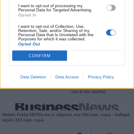
I want to opt-out of processing my
Personal Data for Targeted Advertising.
Opted In
I want to opt-out of Collection, Use,
Retention, Sale, and/or Sharing of my
Personal Data that Is Unrelated with the
Purposes for which it was collected.
Opted Out
Ανακοινώθηκε από την Ντουμπάι ο Σενγκέλια (pics)
CONFIRM
Πήρε τον Αλέρικ Φρίμαν ο
Βίκος Ιωαννίνων
Β.Σ. Καρούλιας: Τζίρος 98,7
Data Deletion
Data Access
Privacy Policy
εκατ. ευρώ και αύξηση κερδών
57% - Τα νέα στοιχήματα σε
low & non alcohol
Metlen: Ρεκόρ EBITDA στο α' εξάμηνο, στα 550 εκατ. ευρώ – Καθαρά
κέρδη 313 εκατ. ευρώ