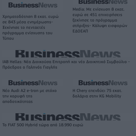
Media: Με ενίσχυση 8 εκατ.
ευρώ σε 451 επιχειρήσεις
Χρηματοδότηση 8 εκατ. ευρώ
ξεκίνησε το πρόγραμμα
σε 843 μέσα ενημέρωσης-
στήριξης- Κάλυψη εισφορών
Ξεκίνησε το πενταετές
ΕΔΟΕΑΠ
πρόγραμμα ενίσχυσης του
Τύπου
IAB Hellas: Νέα Διοικούσα Επιτροπή και νέο Διοικητικό Συμβούλιο -
Πρόεδρος ο Γαληνός Γιαγλής
Νέο Audi A2 e-tron με στόχο
Η Chery επενδύει 75 εκατ.
την κορυφή της
δολάρια στην KG Mobility
αποδοτικότητας
Το FIAT 500 Hybrid τώρα από 18.990 ευρώ