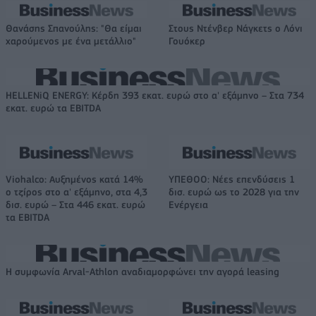
Θανάσης Σπανούλης: "Θα είμαι
Στους Ντένβερ Νάγκετς ο Λόνι
χαρούμενος με ένα μετάλλιο"
Γουόκερ
HELLENiQ ENERGY: Κέρδη 393 εκατ. ευρώ στο α' εξάμηνο – Στα 734
εκατ. ευρώ τα EBITDA
Viohalco: Αυξημένος κατά 14%
ΥΠΕΘΟΟ: Νέες επενδύσεις 1
ο τζίρος στο α' εξάμηνο, στα 4,3
δισ. ευρώ ως το 2028 για την
δισ. ευρώ – Στα 446 εκατ. ευρώ
Ενέργεια
τα EBITDA
Η συμφωνία Arval-Athlon αναδιαμορφώνει την αγορά leasing