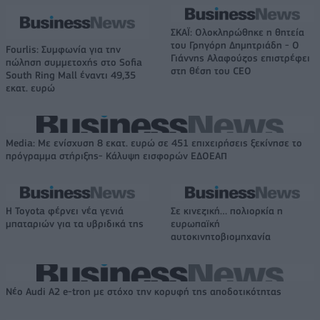
ΣΚΑΪ: Ολοκληρώθηκε η θητεία
του Γρηγόρη Δημητριάδη - Ο
Fourlis: Συμφωνία για την
Γιάννης Αλαφούζος επιστρέφει
πώληση συμμετοχής στο Sofia
στη θέση του CEO
South Ring Mall έναντι 49,35
εκατ. ευρώ
Media: Με ενίσχυση 8 εκατ. ευρώ σε 451 επιχειρήσεις ξεκίνησε το
πρόγραμμα στήριξης- Κάλυψη εισφορών ΕΔΟΕΑΠ
Η Toyota φέρνει νέα γενιά
Σε κινεζική… πολιορκία η
μπαταριών για τα υβριδικά της
ευρωπαϊκή
αυτοκινητοβιομηχανία
Νέο Audi A2 e-tron με στόχο την κορυφή της αποδοτικότητας