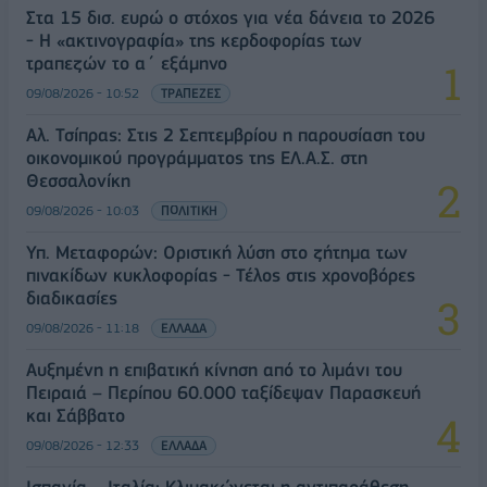
Στα 15 δισ. ευρώ ο στόχος για νέα δάνεια το 2026
- Η «ακτινογραφία» της κερδοφορίας των
τραπεζών το α΄ εξάμηνο
09/08/2026 - 10:52
ΤΡΑΠΕΖΕΣ
Αλ. Τσίπρας: Στις 2 Σεπτεμβρίου η παρουσίαση του
οικονομικού προγράμματος της ΕΛ.Α.Σ. στη
Θεσσαλονίκη
09/08/2026 - 10:03
ΠΟΛΙΤΙΚΗ
Υπ. Μεταφορών: Οριστική λύση στο ζήτημα των
πινακίδων κυκλοφορίας - Τέλος στις χρονοβόρες
διαδικασίες
09/08/2026 - 11:18
ΕΛΛΑΔΑ
Αυξημένη η επιβατική κίνηση από το λιμάνι του
Πειραιά – Περίπου 60.000 ταξίδεψαν Παρασκευή
και Σάββατο
09/08/2026 - 12:33
ΕΛΛΑΔΑ