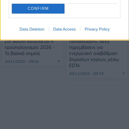
CONFIRM
Data Deletion
Data Access
Privacy Policy
Στη Βουλή κατατίθεται ο
Παπαθανάσης: Νέες
προϋπολογισμός 2026 -
παρεμβάσεις για
Τα βασικά σημεία
ενεργειακή αναβάθμιση
δημοσίων κτιρίων, μέσω
20/11/2025 - 09:01
ΕΣΠΑ
20/11/2025 - 09:53