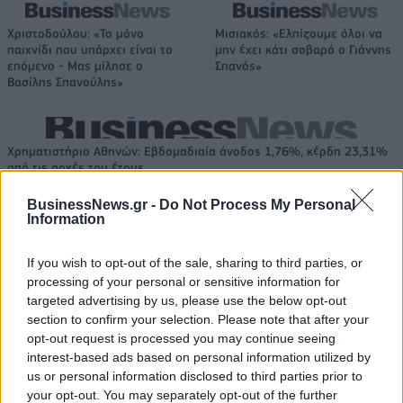
Χριστοδούλου: «Το μόνο
Μισιακός: «Ελπίζουμε όλοι να
παιχνίδι που υπάρχει είναι το
μην έχει κάτι σοβαρό ο Γιάννης
επόμενο - Μας μίλησε ο
Σπανός»
Βασίλης Σπανούλης»
Χρηματιστήριο Αθηνών: Εβδομαδιαία άνοδος 1,76%, κέρδη 23,31%
από τις αρχές του έτους
BusinessNews.gr -
Do Not Process My Personal
Information
Ελληνική Αναπτυξιακή Τράπεζα:
Υπ. Μεταφορών: Οριστική λύση
If you wish to opt-out of the sale, sharing to third parties, or
Με «προίκα» 2 δισ. ευρώ
στο ζήτημα των πινακίδων
processing of your personal or sensitive information for
ανοίγει δρόμο για δάνεια έως 5
κυκλοφορίας - Τέλος στις
targeted advertising by us, please use the below opt-out
δισ. σε μικρομεσαίες
χρονοβόρες διαδικασίες
section to confirm your selection. Please note that after your
opt-out request is processed you may continue seeing
interest-based ads based on personal information utilized by
us or personal information disclosed to third parties prior to
Η Chery επενδύει 75 εκατ. δολάρια στην KG Mobility
your opt-out. You may separately opt-out of the further