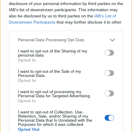
disclosure of your personal information by third parties on the
IAB’s list of downstream participants. This information may
Το FIAT 500 Hybrid τώρα από
Ατρόμητος και Novibet
also be disclosed by us to third parties on the
IAB’s List of
18.990 ευρώ
συνεχίζουν μαζί: Ανανέωση της
Downstream Participants
that may further disclose it to other
συνεργασίας τους μέχρι το
third parties.
2028
Personal Data Processing Opt Outs
I want to opt-out of the Sharing of my
18η συνεχόμενη χρονιά για τον ΟΤΕ στη διεθνή σειρά δεικτών
personal data.
FTSE4Good
Opted In
I want to opt-out of the Sale of my
Personal Data.
Opted In
Alpha Bank: Για πρώτη φορά το Αρχαίο Θέατρο Επιδαύρου άνοιξε τις
πύλες του σε όλους
I want to opt-out of processing my
Personal Data for Targeted Advertising.
Opted In
I want to opt-out of Collection, Use,
Retention, Sale, and/or Sharing of my
ΠΕΡΙΣΣΌΤΕΡΑ ΣΕ ΑΥΤΉ ΤΗΝ ΚΑΤΗΓΟΡΊΑ
Personal Data that Is Unrelated with the
Purposes for which it was collected.
Opted Out