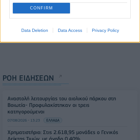
CONFIRM
Data Deletion
Data Access
Privacy Policy
ΡΟΗ ΕΙΔΗΣΕΩΝ
Αναστολή λειτουργίας του αιολικού πάρκου στη
Βοιωτία- Προφυλακίστηκαν οι τρεις
κατηγορούμενοι
07/08/2026 - 13:23
ΕΛΛΑΔΑ
Χρηματιστήριο: Στις 2.618,95 μονάδες ο Γενικός
Δείκτης Τιμών, με άνοδο 0,40%