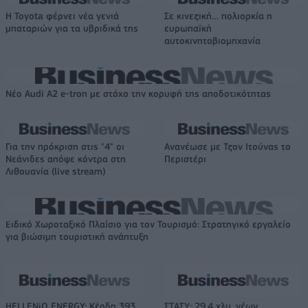
Η Toyota φέρνει νέα γενιά
Σε κινεζική… πολιορκία η
μπαταριών για τα υβριδικά της
ευρωπαϊκή
αυτοκινητοβιομηχανία
Νέο Audi A2 e-tron με στόχο την κορυφή της αποδοτικότητας
Για την πρόκριση στις "4" οι
Ανανέωσε με Τζον Ιτούνας το
Νεάνιδες απόψε κόντρα στη
Περιστέρι
Λιθουανία (live stream)
Ειδικό Χωροταξικό Πλαίσιο για τον Τουρισμό: Στρατηγικό εργαλείο
για βιώσιμη τουριστική ανάπτυξη
HELLENiQ ENERGY: Κέρδη 393
ΣΤΑΣΥ: 29,4 χλμ. νέων