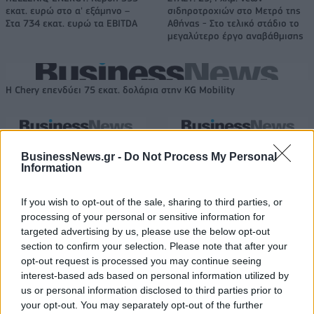
εκατ. ευρώ στο α' εξάμηνο –
σιδηροτροχιών στο Μετρό της
Στα 734 εκατ. ευρώ τα EBITDA
Αθήνας - Στο τελικό στάδιο το
μεγαλύτερο έργο αναβάθμισης
Η Chery επενδύει 75 εκατ. δολάρια στην KG Mobility
Το FIAT 500 Hybrid τώρα από
Ατρόμητος και Novibet
BusinessNews.gr -
Do Not Process My Personal
18.990 ευρώ
συνεχίζουν μαζί: Ανανέωση της
Information
συνεργασίας τους μέχρι το
2028
If you wish to opt-out of the sale, sharing to third parties, or
processing of your personal or sensitive information for
targeted advertising by us, please use the below opt-out
18η συνεχόμενη χρονιά για τον ΟΤΕ στη διεθνή σειρά δεικτών
section to confirm your selection. Please note that after your
FTSE4Good
opt-out request is processed you may continue seeing
interest-based ads based on personal information utilized by
us or personal information disclosed to third parties prior to
Alpha Bank: Για πρώτη φορά το Αρχαίο Θέατρο Επιδαύρου άνοιξε τις
your opt-out. You may separately opt-out of the further