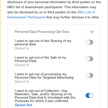
πύλες του σε όλους
disclosure of your personal information by third parties on the
IAB’s list of downstream participants. This information may
also be disclosed by us to third parties on the
IAB’s List of
Downstream Participants
that may further disclose it to other
third parties.
ΠΕΡΙΣΣΌΤΕΡΑ ΣΕ ΑΥΤΉ ΤΗΝ ΚΑΤΗΓΟΡΊΑ
Personal Data Processing Opt Outs
I want to opt-out of the Sharing of my
personal data.
Opted In
I want to opt-out of the Sale of my
Personal Data.
Opted In
I want to opt-out of processing my
Χρηματιστήριο: Στις
Χρηματιστήριο: Στις
Personal Data for Targeted Advertising.
2.016,54 μονάδες ο
2.021,72 μονάδες ο
Opted In
Γενικός Δείκτης Τιμών, με
Γενικός Δείκτης Τιμών, με
άνοδο 0,20%
άνοδο 0,46%
I want to opt-out of Collection, Use,
Retention, Sale, and/or Sharing of my
19/11/2025 - 11:10
19/11/2025 - 13:21
Personal Data that Is Unrelated with the
Purposes for which it was collected.
Opted Out