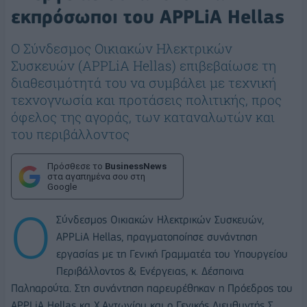
εκπρόσωποι του APPLiA Hellas
Ο Σύνδεσμος Οικιακών Ηλεκτρικών
Συσκευών (APPLiA Hellas) επιβεβαίωσε τη
διαθεσιμότητά του να συμβάλει με τεχνική
τεχνογνωσία και προτάσεις πολιτικής, προς
όφελος της αγοράς, των καταναλωτών και
του περιβάλλοντος
Πρόσθεσε το
BusinessNews
στα αγαπημένα σου στη
Google
Ο
Σύνδεσμος Οικιακών Ηλεκτρικών Συσκευών,
APPLiA Hellas, πραγματοποίησε συνάντηση
εργασίας με τη Γενική Γραμματέα του
Υπουργείου
Περιβάλλοντος & Ενέργειας, κ. Δέσποινα
Παληαρούτα
.
Στη συνάντηση παρευρέθηκαν η Πρόεδρος του
APPLiA Hellas κα Χ.Αντωνίου και ο Γενικός Διευθυντής Σ.