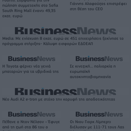
Fourlis: Συμφωνία για την
Γιάννης Αλαφούζος επιστρέφει
πώληση συμμετοχής στο Sofia
στη θέση του CEO
South Ring Mall έναντι 49,35
εκατ. ευρώ
Media: Με ενίσχυση 8 εκατ. ευρώ σε 451 επιχειρήσεις ξεκίνησε το
πρόγραμμα στήριξης- Κάλυψη εισφορών ΕΔΟΕΑΠ
Η Toyota φέρνει νέα γενιά
Σε κινεζική… πολιορκία η
μπαταριών για τα υβριδικά της
ευρωπαϊκή
αυτοκινητοβιομηχανία
Νέο Audi A2 e-tron με στόχο την κορυφή της αποδοτικότητας
Πέθανε ο Ντον Νέλσον – Έφυγε
Οι Νιου Γιορκ Λίμπερτι
από τη ζωή στα 86 του ο
διέλυσαν με 111-71 τους Λας