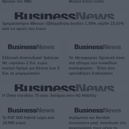
θρύλος του NBA
Βέγκας Έισις! (vids)
Χρηματιστήριο Αθηνών: Εβδομαδιαία άνοδος 1,76%, κέρδη 23,31%
από τις αρχές του έτους
Ελληνική Αναπτυξιακή Τράπεζα:
Υπ. Μεταφορών: Οριστική λύση
Με «προίκα» 2 δισ. ευρώ
στο ζήτημα των πινακίδων
ανοίγει δρόμο για δάνεια έως 5
κυκλοφορίας - Τέλος στις
δισ. σε μικρομεσαίες
χρονοβόρες διαδικασίες
Η Chery επενδύει 75 εκατ. δολάρια στην KG Mobility
Το FIAT 500 Hybrid τώρα από
Ατρόμητος και Novibet
18.990 ευρώ
συνεχίζουν μαζί: Ανανέωση της
συνεργασίας τους μέχρι το