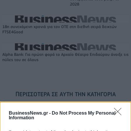
2028
18η συνεχόμενη χρονιά για τον ΟΤΕ στη διεθνή σειρά δεικτών
FTSE4Good
Alpha Bank: Για πρώτη φορά το Αρχαίο Θέατρο Επιδαύρου άνοιξε τις
πύλες του σε όλους
ΠΕΡΙΣΣΌΤΕΡΑ ΣΕ ΑΥΤΉ ΤΗΝ ΚΑΤΗΓΟΡΊΑ
BusinessNews.gr -
Do Not Process My Personal
Information