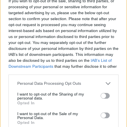
If you wish to opt-out of the sale, sharing to third parties, or
processing of your personal or sensitive information for
targeted advertising by us, please use the below opt-out
Συνάλλαγμα: Το ευρώ
section to confirm your selection. Please note that after your
ενισχύεται 0,04%, στα
Χρηματιστήριο: Στις
opt-out request is processed you may continue seeing
1,1631 δολάρια
2.006,64 μονάδες ο
interest-based ads based on personal information utilized by
Γενικός Δείκτης Τιμών, με
27/10/2025 - 11:42
us or personal information disclosed to third parties prior to
πτώση 0,24%
your opt-out. You may separately opt-out of the further
disclosure of your personal information by third parties on the
27/10/2025 - 13:13
IAB’s list of downstream participants. This information may
also be disclosed by us to third parties on the
IAB’s List of
Downstream Participants
that may further disclose it to other
third parties.
Personal Data Processing Opt Outs
I want to opt-out of the Sharing of my
personal data.
Opted In
I want to opt-out of the Sale of my
Personal Data.
Opted In