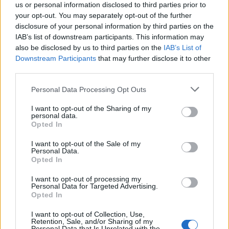
us or personal information disclosed to third parties prior to
your opt-out. You may separately opt-out of the further
Χρηματοδότηση 8 εκατ. ευρώ
Metlen: Ρεκόρ EBITDA στο α'
disclosure of your personal information by third parties on the
σε 843 μέσα ενημέρωσης-
εξάμηνο, στα 550 εκατ. ευρώ –
IAB’s list of downstream participants. This information may
Ξεκίνησε το πενταετές
Καθαρά κέρδη 313 εκατ. ευρώ
πρόγραμμα ενίσχυσης του
also be disclosed by us to third parties on the
IAB’s List of
Τύπου
Downstream Participants
that may further disclose it to other
third parties.
Personal Data Processing Opt Outs
Η Chery επενδύει 75 εκατ. δολάρια στην KG Mobility
I want to opt-out of the Sharing of my
personal data.
Opted In
Το FIAT 500 Hybrid τώρα από
Ατρόμητος και Novibet
I want to opt-out of the Sale of my
18.990 ευρώ
συνεχίζουν μαζί: Ανανέωση της
Personal Data.
συνεργασίας τους μέχρι το
Opted In
2028
I want to opt-out of processing my
Personal Data for Targeted Advertising.
Opted In
18η συνεχόμενη χρονιά για τον ΟΤΕ στη διεθνή σειρά δεικτών
FTSE4Good
I want to opt-out of Collection, Use,
Retention, Sale, and/or Sharing of my
Personal Data that Is Unrelated with the