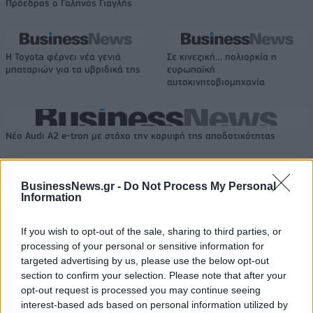
Πρόεδρος ο Γαληνός Γιαγλής
Η Toyota φέρνει νέα γενιά
Σε κινεζική… πολιορκία η
μπαταριών για τα υβριδικά της
ευρωπαϊκή
αυτοκινητοβιομηχανία
Νέο Audi A2 e-tron με στόχο την κορυφή της αποδοτικότητας
BusinessNews.gr -
Do Not Process My Personal
Ευρωπαϊκό Παίδων: Λύγισε
Γιαννακόπουλος: «Όταν σου
Information
στην παράταση η Ελλάδα, 96-
ρίχνουν μια πέτρα, τους
86 από την Ισπανία (pics)
καταστρέφεις» (vid)
If you wish to opt-out of the sale, sharing to third parties, or
processing of your personal or sensitive information for
targeted advertising by us, please use the below opt-out
ΕΛΣΤΑΤ: Στο 3,4% υποχώρησε ο πληθωρισμός τον Ιούλιο
section to confirm your selection. Please note that after your
opt-out request is processed you may continue seeing
interest-based ads based on personal information utilized by