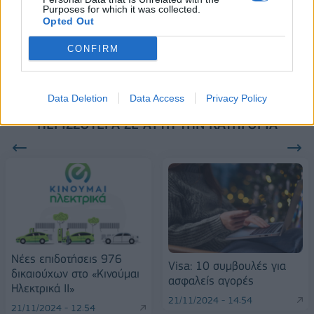
Purposes for which it was collected.
Opted Out
Alpha Bank: Για πρώτη φορά το Αρχαίο Θέατρο Επιδαύρου άνοιξε τις
πύλες του σε όλους
CONFIRM
Data Deletion
Data Access
Privacy Policy
ΠΕΡΙΣΣΌΤΕΡΑ ΣΕ ΑΥΤΉ ΤΗΝ ΚΑΤΗΓΟΡΊΑ
Νέες επιδοτήσεις 976
Visa: 10 συμβουλές για
δικαιούχων στο «Κινούμαι
ασφαλείς αγορές
Ηλεκτρικά ΙΙ»
21/11/2024 - 14:54
21/11/2024 - 12:54