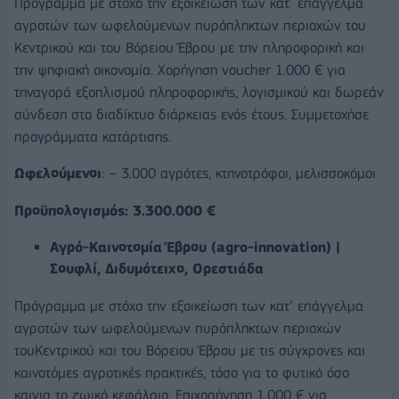
Πρόγραμμα με στόχο την εξοικείωση των κατ’ επάγγελμα
αγροτών των ωφελούμενων πυρόπληκτων περιοχών του
Κεντρικού και του Βόρειου Έβρου με την πληροφορική και
την ψηφιακή οικονομία. Χορήγηση voucher 1.000 € για
τηναγορά εξοπλισμού πληροφορικής, λογισμικού και δωρεάν
σύνδεση στο διαδίκτυο διάρκειας ενός έτους. Συμμετοχήσε
προγράμματα κατάρτισης.
Ωφελούμενοι
: ~ 3.000 αγρότες, κτηνοτρόφοι, μελισσοκόμοι
Προϋπολογισμός: 3.300.000 €
Αγρό-Καινοτομία Έβρου (agro-innovation) |
Σουφλί, Διδυμότειχο, Ορεστιάδα
Πρόγραμμα με στόχο την εξοικείωση των κατ’ επάγγελμα
αγροτών των ωφελούμενων πυρόπληκτων περιοχών
τουΚεντρικού και του Βόρειου Έβρου με τις σύγχρονες και
καινοτόμες αγροτικές πρακτικές, τόσο για το φυτικό όσο
καιγια το ζωικό κεφάλαιο. Επιχορήγηση 1.000 € για