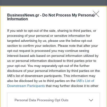
ii. Έκδοση της σχετικής ΚΥΑ για τις Πυρκαγιές 2023, με
πρωτοβουλία της πολιτικής ηγεσίας ΥπΑΑΤ, Υπουργείου
BusinessNews.gr -
Do Not Process My Personal
Information
Οικονομικών, Κρατικής Αρωγής και υλοποίησή της από τον
ΕΛ.Γ.Α.
If you wish to opt-out of the sale, sharing to third parties, or
iii. Σύνταξη του σχετικού αρχείου με την καταχώρηση των
processing of your personal or sensitive information for
targeted advertising by us, please use the below opt-out
πορισμάτων στα πληροφοριακά συστήματα του ΕΛ.Γ.Α.
section to confirm your selection. Please note that after your
opt-out request is processed you may continue seeing
iv. Υποβολή, περί τα τέλη Δεκεμβρίου 2024, του
interest-based ads based on personal information utilized by
προαναφερόμενου αρχείου, με την σχετική κοστολόγησή του
us or personal information disclosed to third parties prior to
στην Κυβερνητική Επιτροπή Κρατικής Αρωγής προς έγκριση
your opt-out. You may separately opt-out of the further
του απαιτούμενου κεφαλαίου, για την εκκαθάριση των
disclosure of your personal information by third parties on the
πορισμάτων.
IAB’s list of downstream participants. This information may
also be disclosed by us to third parties on the
IAB’s List of
v. Έγκριση της απαιτούμενης δαπάνης από το Υπουργείο
Downstream Participants
that may further disclose it to other
third parties.
Οικονομικών και το ΥπΑΑΤ και ακολούθως καταβολή στους
δικαιούχους.
Personal Data Processing Opt Outs