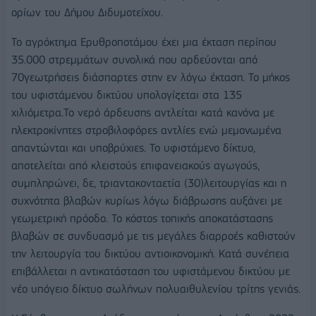
ορίων του Δήμου Διδυμοτείχου.
Το αγρόκτημα Ερυθροποτάμου έχει μια έκταση περίπου
35.000 στρεμμάτων συνολικά που αρδεύονται από
70γεωτρήσεις διάσπαρτες στην εν λόγω έκταση. Το μήκος
του υφιστάμενου δικτύου υπολογίζεται στα 135
χιλιόμετρα.Το νερό άρδευσης αντλείται κατά κανόνα με
ηλεκτροκίνητες στροβιλοφόρες αντλίες ενώ μεμονωμένα
απαντώνται και υποβρύχιες. Το υφιστάμενο δίκτυο,
αποτελείται από κλειστούς επιφανειακούς αγωγούς,
συμπληρώνει, δε, τριαντακονταετία (30)λειτουργίας και η
συχνότητα βλαβών κυρίως λόγω διάβρωσης αυξάνει με
γεωμετρική πρόοδο. Το κόστος τοπικής αποκατάστασης
βλαβών σε συνδυασμό με τις μεγάλες διαρροές καθιστούν
την λειτουργία του δικτύου αντιοικονομική. Κατά συνέπεια
επιβάλλεται η αντικατάσταση του υφιστάμενου δικτύου με
νέο υπόγειο δίκτυο σωλήνων πολυαιθυλενίου τρίτης γενιάς.