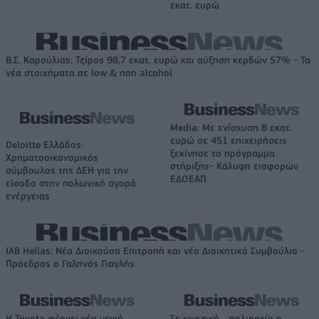
εκατ. ευρώ
Β.Σ. Καρούλιας: Τζίρος 98,7 εκατ. ευρώ και αύξηση κερδών 57% - Τα
νέα στοιχήματα σε low & non alcohol
Media: Με ενίσχυση 8 εκατ.
ευρώ σε 451 επιχειρήσεις
Deloitte Ελλάδος:
ξεκίνησε το πρόγραμμα
Χρηματοοικονομικός
στήριξης- Κάλυψη εισφορών
σύμβουλος της ΔΕΗ για την
ΕΔΟΕΑΠ
είσοδο στην πολωνική αγορά
ενέργειας
IAB Hellas: Νέα Διοικούσα Επιτροπή και νέο Διοικητικό Συμβούλιο -
Πρόεδρος ο Γαληνός Γιαγλής
Η Toyota φέρνει νέα γενιά
Σε κινεζική… πολιορκία η