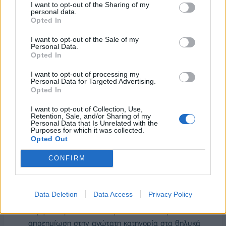
Απώλειες Ζωικού Κεφαλαίου
, ζημιές ασφαλιστικά
I want to opt-out of the Sharing of my
personal data.
καλυπτόμενες από τον ΕΛ.Γ.Α.
Opted In
Σύμφωνα με τον Κανονισμό του ΕΛ.Γ.Α., για τις απώλειες
I want to opt-out of the Sale of my
ζωικού κεφαλαίου, διετέθησαν προς εξόφληση των
Personal Data.
Opted In
κτηνοτρόφων συνολικά
306.312 €
και ειδικότερα σε 77
κτηνοτρόφους της Π.Ε. Έβρου, 261.488 € και σε 16
I want to opt-out of processing my
Personal Data for Targeted Advertising.
κτηνοτρόφους της Π.Ε. Ροδόπης, 44.824 €.
Opted In
Ενισχύσεις σε κτηνοτρόφους
I want to opt-out of Collection, Use,
Retention, Sale, and/or Sharing of my
Personal Data that Is Unrelated with the
Σημαντικές ενισχύσεις θα δοθούν στους κτηνοτρόφους
Purposes for which it was collected.
των οποίων τα ζώα επλήγησαν από την πανώλη και
Opted Out
την ευλογιά.
CONFIRM
Εκδίδεται νέα ΚΥΑ, σύμφωνα με την οποία
αναθεωρείται το ποσό αποζημίωσης ανά ζώο που
θανατώθηκε στη διάρκεια της πανώλης των μικρών
Data Deletion
Data Access
Privacy Policy
μηρυκαστικών και της ευλογιάς των προβάτων
Σύμφωνα με τη νέα απόφαση η κατά κεφαλή
αποζημίωση στην ανώτατη κατηγορία στα θηλυκά