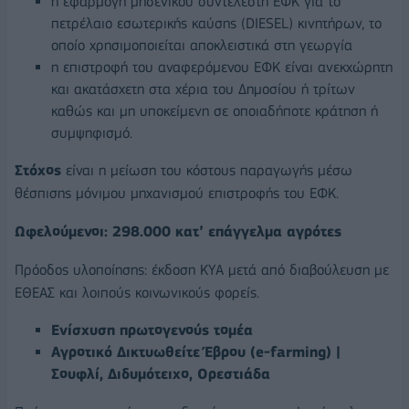
η εφαρμογή μηδενικού συντελεστή ΕΦΚ για το
πετρέλαιο εσωτερικής καύσης (DIESEL) κινητήρων, το
οποίο χρησιμοποιείται αποκλειστικά στη γεωργία
η επιστροφή του αναφερόμενου ΕΦΚ είναι ανεκχώρητη
και ακατάσχετη στα χέρια του Δημοσίου ή τρίτων
καθώς και μη υποκείμενη σε οποιαδήποτε κράτηση ή
συμψηφισμό.
Στόχος
είναι η μείωση του κόστους παραγωγής μέσω
θέσπισης μόνιμου μηχανισμού επιστροφής του ΕΦΚ.
Ωφελούμενοι: 298.000 κατ’ επάγγελμα αγρότες
Πρόοδος υλοποίησης: έκδοση ΚΥΑ μετά από διαβούλευση με
ΕΘΕΑΣ και λοιπούς κοινωνικούς φορείς.
Ενίσχυση πρωτογενούς τομέα
Αγροτικό Δικτυωθείτε Έβρου (e-farming) |
Σουφλί, Διδυμότειχο, Ορεστιάδα