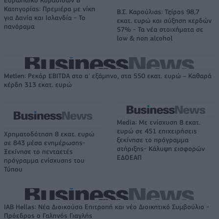
Ευρωπαϊκό Κορασίδων Β'
Κατηγορίας: Πρεμιέρα με νίκη
Β.Σ. Καρούλιας: Τζίρος 98,7
για Δανία και Ισλανδία - Το
εκατ. ευρώ και αύξηση κερδών
πανόραμα
57% - Τα νέα στοιχήματα σε
low & non alcohol
Metlen: Ρεκόρ EBITDA στο α' εξάμηνο, στα 550 εκατ. ευρώ – Καθαρά
κέρδη 313 εκατ. ευρώ
Media: Με ενίσχυση 8 εκατ.
ευρώ σε 451 επιχειρήσεις
Χρηματοδότηση 8 εκατ. ευρώ
ξεκίνησε το πρόγραμμα
σε 843 μέσα ενημέρωσης-
στήριξης- Κάλυψη εισφορών
Ξεκίνησε το πενταετές
ΕΔΟΕΑΠ
πρόγραμμα ενίσχυσης του
Τύπου
IAB Hellas: Νέα Διοικούσα Επιτροπή και νέο Διοικητικό Συμβούλιο -
Πρόεδρος ο Γαληνός Γιαγλής