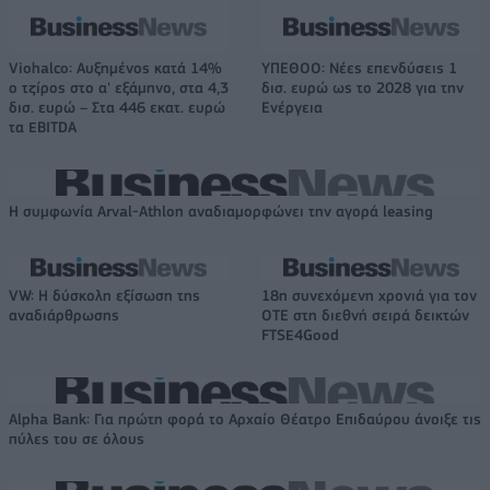
Viohalco: Αυξημένος κατά 14%
ΥΠΕΘΟΟ: Νέες επενδύσεις 1
ο τζίρος στο α' εξάμηνο, στα 4,3
δισ. ευρώ ως το 2028 για την
δισ. ευρώ – Στα 446 εκατ. ευρώ
Ενέργεια
τα EBITDA
Η συμφωνία Arval-Athlon αναδιαμορφώνει την αγορά leasing
VW: Η δύσκολη εξίσωση της
18η συνεχόμενη χρονιά για τον
αναδιάρθρωσης
ΟΤΕ στη διεθνή σειρά δεικτών
FTSE4Good
Alpha Bank: Για πρώτη φορά το Αρχαίο Θέατρο Επιδαύρου άνοιξε τις
πύλες του σε όλους