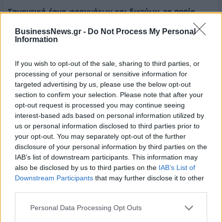
Σημαντικά έργα φραγμάτων και δικτύων, τα οποία
προωθούνται μέσω ΣΔΙΤ είναι:
BusinessNews.gr -
Do Not Process My Personal
Information
· Το Φράγμα του Ενιπέα και δίκτυα διανομής νερού
(άρδευση και ύδρευση) στη Θεσσαλία.
If you wish to opt-out of the sale, sharing to third parties, or
processing of your personal or sensitive information for
· Η αξιοποίηση υδατικού δυναμικού του Ταυρωνίτη ποταμού
targeted advertising by us, please use the below opt-out
στα Χανιά.
section to confirm your selection. Please note that after your
opt-out request is processed you may continue seeing
· Φράγματα για Ύδρευση στην Κέρκυρα.
interest-based ads based on personal information utilized by
us or personal information disclosed to third parties prior to
· Το Φράγμα Αλμωπαίου για άρδευση στην Πέλλα.
your opt-out. You may separately opt-out of the further
disclosure of your personal information by third parties on the
Γενικώς, την περίοδο αυτή, το Υπουργείο Υποδομών και
IAB’s list of downstream participants. This information may
Μεταφορών έχει υπό κατασκευή 18 φράγματα, με
also be disclosed by us to third parties on the
IAB’s List of
προϋπολογισμό 329 εκατ. ευρώ.
Downstream Participants
that may further disclose it to other
third parties.
Υπό μελέτη-δημοπράτηση, ως δημόσιο έργο ή με ΣΔΙΤ, έχει
Personal Data Processing Opt Outs
14 φράγματα, με προϋπολογισμό 626 εκατ. ευρώ.