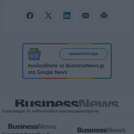
EuroLeague: Οι ενθουσιώδεις πρωτοεμφανιζόμενοι