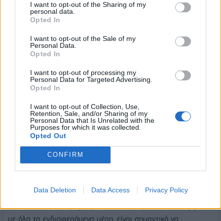
I want to opt-out of the Sharing of my
Συνεπώς, προωθεί, σε όλη την επικράτεια, 32
personal data.
Opted In
φράγματα, με συνολικό προϋπολογισμό περίπου 955
εκατ. ευρώ.
I want to opt-out of the Sale of my
Personal Data.
Opted In
Τα παραπάνω έργα θα συμβάλλουν στην επίτευξη των
στόχων μας για την αντιμετώπιση των αυξανόμενων
I want to opt-out of processing my
αναγκών σε νερό και παράλληλα αποτελούν μοχλό
Personal Data for Targeted Advertising.
Opted In
ανάπτυξης που δημιουργεί νέες θέσεις εργασίας,
ενισχύοντας την ανταγωνιστικότητα και την ανθεκτικότητα
I want to opt-out of Collection, Use,
Retention, Sale, and/or Sharing of my
της χώρας μας στις προκλήσεις της κλιματικής αλλαγής.
Personal Data that Is Unrelated with the
Purposes for which it was collected.
Opted Out
Παράλληλα, είναι σημαντικό να αναφέρουμε ότι το
Υπουργείο μας, μέσω της ανάθεσης μελετών, προωθεί την
CONFIRM
ωρίμανση νέων έργων φραγμάτων, με στόχο τη μελλοντική
δρομολόγησή τους για την κάλυψη των πολλαπλών
αναγκών άρδευσης και ύδρευσης ανά την επικράτεια.
Data Deletion
Data Access
Privacy Policy
Μέσα σε όλα αυτά, προσβλέποντας στη βέλτιστη συνεργασία
με όλα τα ενδιαφερόμενα μέρη, είναι σημαντικό να