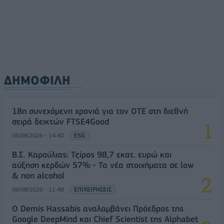
ΔΗΜΟΦΙΛΗ
18η συνεχόμενη χρονιά για τον ΟΤΕ στη διεθνή
σειρά δεικτών FTSE4Good
06/08/2026 - 14:40
ESG
Β.Σ. Καρούλιας: Τζίρος 98,7 εκατ. ευρώ και
αύξηση κερδών 57% - Τα νέα στοιχήματα σε low
& non alcohol
06/08/2026 - 11:48
ΕΠΙΧΕΙΡΗΣΕΙΣ
Ο Demis Hassabis αναλαμβάνει Πρόεδρος της
Google DeepMind και Chief Scientist της Alphabet