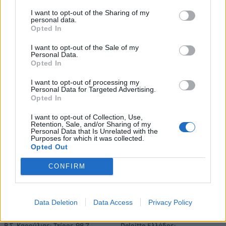
I want to opt-out of the Sharing of my
Η Toyota φέρνει νέα γενιά
Σε κινεζική… πολιορκία η
personal data.
μπαταριών για τα υβριδικά της
ευρωπαϊκή
Opted In
αυτοκινητοβιομηχανία
I want to opt-out of the Sale of my
Personal Data.
Opted In
Νέο Audi A2 e-tron με στόχο την κορυφή της αποδοτικότητας
I want to opt-out of processing my
Personal Data for Targeted Advertising.
Opted In
Μισιακός: «Ο προπονητής είναι
Ο Γιάννης Αγραβάνης στον Βίκο
I want to opt-out of Collection, Use,
υπεύθυνος και αναλαμβάνω την
Ιωαννίνων
Retention, Sale, and/or Sharing of my
ευθύνη»
Personal Data that Is Unrelated with the
Purposes for which it was collected.
Opted Out
Ελληνική Αναπτυξιακή Τράπεζα: Με «προίκα» 2 δισ. ευρώ ανοίγει
CONFIRM
δρόμο για δάνεια έως 5 δισ. σε μικρομεσαίες
Data Deletion
Data Access
Privacy Policy
Β.Σ. Καρούλιας: Τζίρος 98,7
Deloitte Ελλάδος: