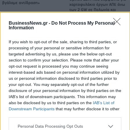
βγάλαμε αντίδραση»
χαρτοφυλάκιο έργων ΑΠΕ άνω
των 2 GW σε Πολωνία και
Ουγγαρία
BusinessNews.gr -
Do Not Process My Personal
Information
Fourlis: Συμφωνία για την πώληση συμμετοχής στο Sofia South Ring
If you wish to opt-out of the sale, sharing to third parties, or
Mall έναντι 49,35 εκατ. ευρώ
processing of your personal or sensitive information for
targeted advertising by us, please use the below opt-out
section to confirm your selection. Please note that after your
ΣΚΑΪ: Ολοκληρώθηκε η θητεία
opt-out request is processed you may continue seeing
του Γρηγόρη Δημητριάδη - Ο
Χρηματιστήριο Αθηνών:
interest-based ads based on personal information utilized by
Γιάννης Αλαφούζος επιστρέφει
Εβδομαδιαία άνοδος 1,76%,
us or personal information disclosed to third parties prior to
στη θέση του CEO
κέρδη 23,31% από τις αρχές
your opt-out. You may separately opt-out of the further
του έτους
disclosure of your personal information by third parties on the
IAB’s list of downstream participants. This information may
also be disclosed by us to third parties on the
IAB’s List of
Downstream Participants
that may further disclose it to other
Media: Με ενίσχυση 8 εκατ. ευρώ σε 451 επιχειρήσεις ξεκίνησε το
third parties.
πρόγραμμα στήριξης- Κάλυψη εισφορών ΕΔΟΕΑΠ
Personal Data Processing Opt Outs