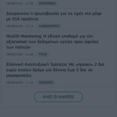
08/08/2026 - 12:36
ΟΙΚΟΝΟΜΙΑ
Διευρύνεται η πρωτοβουλία για τις τιμές στο ράφι
με 916 προϊόντα
08/08/2026 - 12:12
ΛΙΑΝΕΜΠΟΡΙΟ
Health Monitoring: Η εθνική υποδομή για την
αξιοποίηση των δεδομένων υγείας προς όφελος
των πολιτών
08/08/2026 - 11:48
ΥΓΕΙΑ
Ελληνική Αναπτυξιακή Τράπεζα: Με «προίκα» 2 δισ.
ευρώ ανοίγει δρόμο για δάνεια έως 5 δισ. σε
μικρομεσαίες
08/08/2026 - 11:22
ΤΡΑΠΕΖΕΣ
5G παντού, 6G στον ορίζοντα: Πού βρίσκεται η
ΟΛΕΣ ΟΙ ΕΙΔΗΣΕΙΣ
Ελλάδα στη μεγάλη τεχνολογική μετάβαση
08/08/2026 - 10:54
ΤΕΧΝΟΛΟΓΙΑ