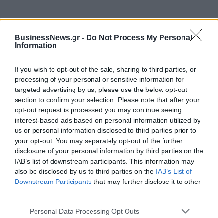
BusinessNews.gr -
Do Not Process My Personal
ΔΗΜΟΦΙΛΗ
Information
If you wish to opt-out of the sale, sharing to third parties, or
Αλ. Τσίπρας: Στις 2 Σεπτεμβρίου η παρουσίαση του
processing of your personal or sensitive information for
οικονομικού προγράμματος της ΕΛ.Α.Σ. στη
targeted advertising by us, please use the below opt-out
Θεσσαλονίκη
section to confirm your selection. Please note that after your
09/08/2026 - 10:03
ΠΟΛΙΤΙΚΗ
opt-out request is processed you may continue seeing
interest-based ads based on personal information utilized by
Ισπανία – Ιταλία: Κλιμακώνεται η αντιπαράθεση
us or personal information disclosed to third parties prior to
για το μεταναστευτικό με αμοιβαίους συνοριακούς
your opt-out. You may separately opt-out of the further
ελέγχους
disclosure of your personal information by third parties on the
09/08/2026 - 10:29
ΚΟΣΜΟΣ
IAB’s list of downstream participants. This information may
also be disclosed by us to third parties on the
IAB’s List of
Στα 15 δισ. ευρώ ο στόχος για νέα δάνεια το 2026
Downstream Participants
that may further disclose it to other
- Η «ακτινογραφία» της κερδοφορίας των
third parties.
τραπεζών το α΄ εξάμηνο
09/08/2026 - 10:52
ΤΡΑΠΕΖΕΣ
Personal Data Processing Opt Outs