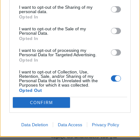
Υπ. Μεταφορών: Οριστική λύση στο ζήτημα των
I want to opt-out of the Sharing of my
personal data.
πινακίδων κυκλοφορίας - Τέλος στις χρονοβόρες
Opted In
διαδικασίες
09/08/2026 - 11:18
ΕΛΛΑΔΑ
I want to opt-out of the Sale of my
Personal Data.
Opted In
Από τη Δυτική Αττική στη Νότια Γαλλία : Οι
εμπειρίες Ελλήνων και Γάλλων πυροσβεστών από
I want to opt-out of processing my
τα πύρινα μέτωπα
Personal Data for Targeted Advertising.
Opted In
09/08/2026 - 12:08
ΚΟΣΜΟΣ
I want to opt-out of Collection, Use,
Retention, Sale, and/or Sharing of my
Personal Data that Is Unrelated with the
Purposes for which it was collected.
Opted Out
CONFIRM
DIRECTION BUSINESS NETWORK
Data Deletion
Data Access
Privacy Policy
allstarbasket.gr
«Έριξε τις απαιτήσεις του για